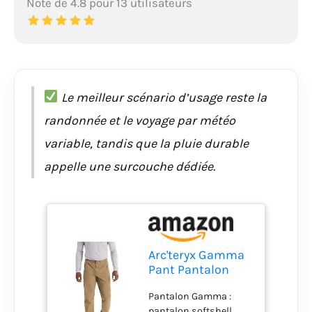
Note de 4.8 pour 13 utilisateurs
Le meilleur scénario d’usage reste la
randonnée et le voyage par météo
variable, tandis que la pluie durable
appelle une surcouche dédiée.
Arc'teryx Gamma
Pant Pantalon
softshell toutes
Pantalon Gamma :
saisons pour
pantalon softshell