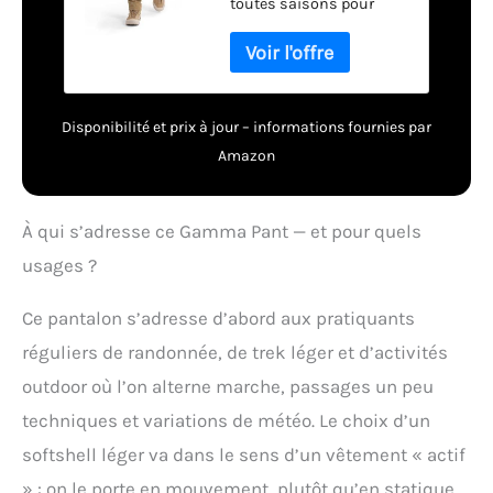
toutes saisons pour
encore - Toile, Taille
l'escalade et plus encore
32
Softshell : textile tissé
extensible dans les
quatre sens perméable à
l'air avec une résistance
Disponibilité et prix à jour – informations fournies par
supérieure à l'abrasion.
Amazon
Gamma : couche
intermédiaire ou
extérieure résistante aux
À qui s’adresse ce Gamma Pant — et pour quels
intempéries avec stretch.
Hautement respirant et
usages ?
résistant à l'abrasion.
Certifié commerce
Ce pantalon s’adresse d’abord aux pratiquants
équitable : produit dans
réguliers de randonnée, de trek léger et d’activités
un établissement
certifié équitable.
outdoor où l’on alterne marche, passages un peu
Construire le bien-être
techniques et variations de météo. Le choix d’un
des travailleurs dans
l'ADN de nos produits.
softshell léger va dans le sens d’un vêtement « actif
Multi-usage : design
» : on le porte en mouvement, plutôt qu’en statique
polyvalent haute