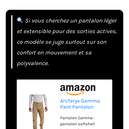
Si vous cherchez un pantalon léger
et extensible pour des sorties actives,
ce modèle se juge surtout sur son
confort en mouvement et sa
polyvalence.
Arc'teryx Gamma
Pant Pantalon
softshell toutes
Pantalon Gamma :
saisons pour
pantalon softshell
l'escalade et plus