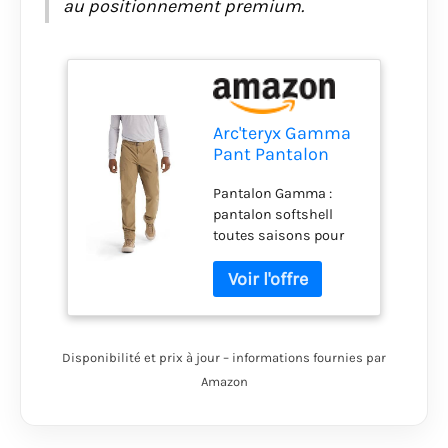
au positionnement premium.
Arc'teryx Gamma
Pant Pantalon
softshell toutes
Pantalon Gamma :
saisons pour
pantalon softshell
l'escalade et plus
toutes saisons pour
encore - Toile,
l'escalade et plus
Taille 32
encore Softshell :
textile tissé extensible
dans les quatre sens
perméable à l'air avec
Disponibilité et prix à jour – informations fournies par
une résistance
supérieure à
Amazon
l'abrasion. Gamma :
couche intermédiaire
ou extérieure