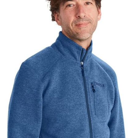
impeccable en toutes circonstances, pour une
protection simple et efficace. ADAPTÉ À DE
MULTIPLES SITUATIONS : ce pantalon imperméable
est doux, confortable et inodore, ce qui en fait le
choix idéal pour les adultes. Son efficacité contre le
vent et la pluie le rend parfait pour la course à pied,
le vélo ou le travail sous une pluie fine. Il vous
protège par tous les temps.