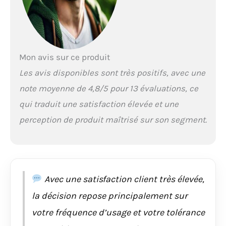
travailleurs dans l'ADN
de nos produits. Multi-
usage : design
polyvalent haute
performance pour
Mon avis sur ce produit
diverses activités et
conditions.
Les avis disponibles sont très positifs, avec une
note moyenne de 4,8/5 pour 13 évaluations, ce
qui traduit une satisfaction élevée et une
perception de produit maîtrisé sur son segment.
Avec une satisfaction client très élevée,
la décision repose principalement sur
votre fréquence d’usage et votre tolérance