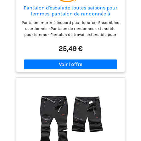
Pantalon d'escalade toutes saisons pour
femmes, pantalon de randonnée à
séchage rapide, coupe-vent et
Pantalon imprimé léopard pour femme - Ensembles
imperméable, Rouge, 4XL
coordonnés - Pantalon de randonnée extensible
pour femme - Pantalon de travail extensible pour
femme - Pantalon d'été ample pour femme - Legging
cargo pour femme - Pantalon capris pour femme été
25,49 €
2025 - Tenues de tai chi en coton et lin - Pantalon
rayé grande taille - Salopettes - Legging de
maternité avec poches - Pantalon en lin mélangé
pour femme - Salopettes pour femme - Pantalon de
parachute pour femme - Short de randonnée pour
femme - Pantalon évasé en velours côtelé taille
haute - Legging court blanc - Pantalon taille petite -
Jean Y2K pour femme - Pantalon de jogging
décontracté pour femme Pantalons rouges pour
femmes pantalons de voyage pantalons en denim
leggings floraux pour femmes pantalons de yoga
pour femmes leggings pour femmes pantalons de
jogging pour femmes pantalons chino pour femmes
pantalons de randonnée pour femmes pantalons
rouges leggings bleu marine leggings capri avec