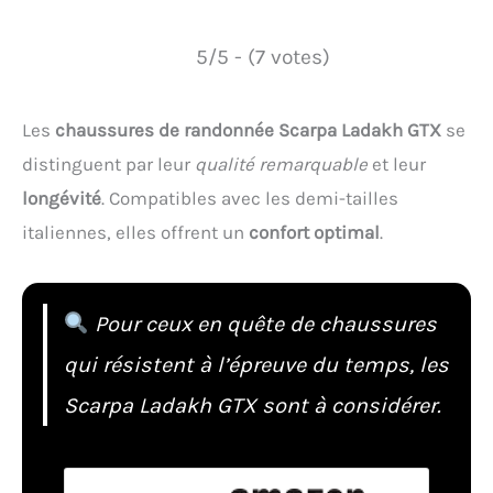
5/5 - (7 votes)
Les
chaussures de randonnée Scarpa Ladakh GTX
se
distinguent par leur
qualité remarquable
et leur
longévité
. Compatibles avec les demi-tailles
italiennes, elles offrent un
confort optimal
.
Pour ceux en quête de chaussures
qui résistent à l’épreuve du temps, les
Scarpa Ladakh GTX sont à considérer.