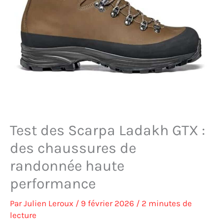
Test des Scarpa Ladakh GTX :
des chaussures de
randonnée haute
performance
Par
Julien Leroux
/
9 février 2026
/
2 minutes de
lecture