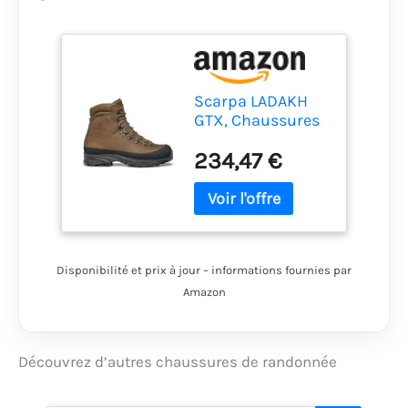
Scarpa LADAKH
GTX, Chaussures
de Randonnée
234,47 €
Hautes, T.Moro
Gore-tex TA
BIOMETRIC Fly,
Disponibilité et prix à jour – informations fournies par
Amazon
Découvrez d’autres chaussures de randonnée