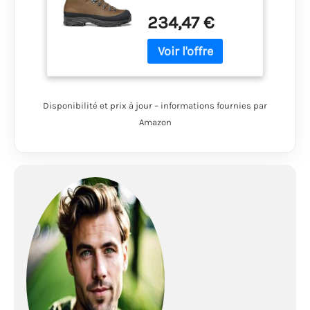
de Randonnée
234,47 €
Hautes, T.Moro
Gore-tex TA
BIOMETRIC Fly,
Disponibilité et prix à jour – informations fournies par
Amazon