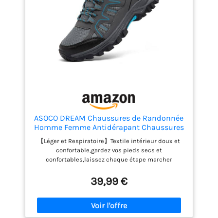
ASOCO DREAM Chaussures de Randonnée
Homme Femme Antidérapant Chaussures
de Trekking Respirant Chaussure de
【Léger et Respiratoire】Textile intérieur doux et
Marche,Gris,42 EU
confortable,gardez vos pieds secs et
confortables,laissez chaque étape marcher
librement. 【Structure de Protection】Le capot des
orteils des chaussures avec structure de protection
39,99 €
améliore la protection de vos pieds.Il peut
empêcher vos blessures aux orteils si vous frappez
accidentellement une pierre ou quelque chose de
dur. 【Résistance aux Glissements】La semelle est