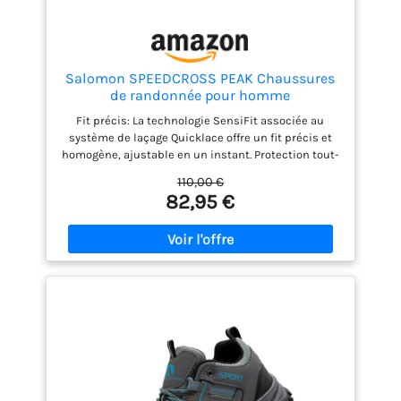
Salomon SPEEDCROSS PEAK Chaussures
de randonnée pour homme
Fit précis: La technologie SensiFit associée au
système de laçage Quicklace offre un fit précis et
homogène, ajustable en un instant. Protection tout-
terrain : Le pare-pierres et la protection talon
110,00 €
résistent aux terrains les plus accidentés.
82,95 €
Adhérence active: Avec son profil de crampons
agressifs, le Contagrip garantit une adhérence
performante sur tous les types de surface et de
terrain. Protégez vos pieds quelles que soient la
distance ou l’allure