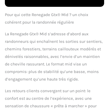
textile de qualité pour
une utilisation
prolongée En
Pour qui cette Renegade Gtx® Mid ? un choix
polyuréthane pour un
ajustement optimal et
cohérent pour la randonnée régulière
un tissu Vibram ,,,Evo"
Außensohle bietet
La Renegade Gtx® Mid s’adresse d’abord aux
Dämpfung und sicheren
randonneurs qui enchaînent les sorties sur sentiers,
Halt auf allen
Untergründen
chemins forestiers, terrains caillouteux modérés et
dénivelés raisonnables, avec l’envie d’un maintien
de cheville rassurant. Le format mid vise un
compromis: plus de stabilité qu’une basse, moins
d’engagement qu’une haute très rigide.
Les retours clients convergent sur un point: le
confort est au centre de l’expérience, avec une
sensation de chaussure « prête à marcher » pour