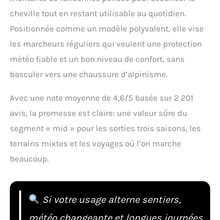
cheville tout en restant utilisable au quotidien.
Positionnée comme un modèle polyvalent, elle vise
les marcheurs réguliers qui veulent une protection
météo fiable et un bon niveau de confort, sans
basculer vers une chaussure d’alpinisme.
Avec une note moyenne de 4,6/5 basée sur 2 201
avis, la promesse est claire: une valeur sûre du
segment « mid » pour les sorties trois saisons, les
terrains mixtes et les voyages où l’on marche
beaucoup.
Si votre usage alterne sentiers,
météo changeante et longues journées