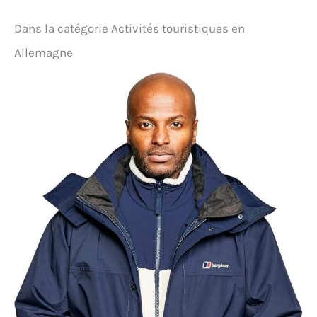
randonnée adaptées à la plupart des morphologies
de pied européennes. Un espace plus important est
Dans la catégorie Activités touristiques en
réservé aux orteils à l'intérieur de la chaussure afin
de réduire l'inconfort lié à la compression des
Allemagne
orteils lors de longues marches. Système de
laçage:les œillets traditionnels associés à des
boucles métalliques permettent un réglage flexible
de l'étanchéité, améliorant l'ajustement
enveloppant et le soutien sur le cou-de-pied.