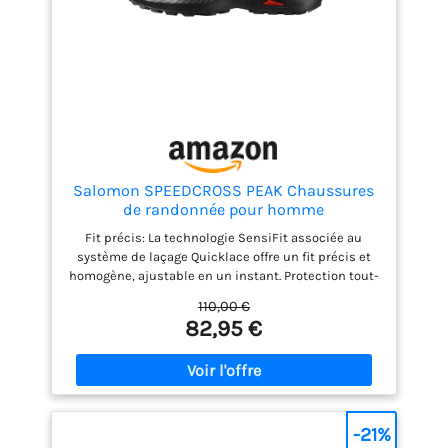
Salomon SPEEDCROSS PEAK Chaussures
de randonnée pour homme
Fit précis: La technologie SensiFit associée au
système de laçage Quicklace offre un fit précis et
homogène, ajustable en un instant. Protection tout-
terrain : Le pare-pierres et la protection talon
110,00 €
résistent aux terrains les plus accidentés.
82,95 €
Adhérence active: Avec son profil de crampons
agressifs, le Contagrip garantit une adhérence
performante sur tous les types de surface et de
terrain. Protégez vos pieds quelles que soient la
distance ou l’allure
-21%