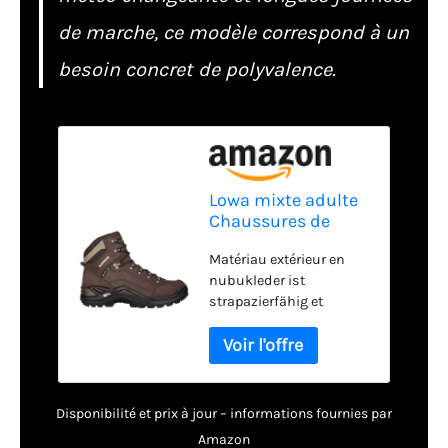
de marche, ce modèle correspond à un
besoin concret de polyvalence.
Lowa mixte adulte
Chaussures de
Randonnée Basses,
Matériau extérieur en
Marron (Espresso
nubukleder ist
0442), 42 EU
strapazierfähig et
langlebig GORE-TEX -
Reset Dauerhafte
Wasserdichtigkeit und
Winddichtigkeit bei
gleichzeitig ottimierter
Disponibilité et prix à jour – informations fournies par
Atmungsaktivität Tissu
Amazon