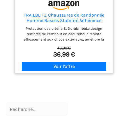
TRAILBLITZ Chaussures de Randonnée
Homme Basses Stabilité Adhérence
Chaussure Randonnée Semelles Confort
Protection des orteils & Durabilité:Le design
Antidérapantes Respirantes Légères
renforcé de l’embout en caoutchouc résiste
Baskets (42 Homme,NoirGris)
efficacement aux chocs extérieurs, améliore la
durabilité de la zone des orteils et garantit la
46,99 €
sécurité de vos pieds. Amorti EVA & Semelle
36,99 €
extérieure à crampons profonds:Une semelle
intermédiaire amortissante en EVA combinée à une
semelle extérieure en caoutchouc antidérapante
avec crampons profonds offre une excellente
adhérence et durabilité, la rendant adaptée aux
terrains meubles, rocheux ou boueux. Matériau
supérieur : La tige combine du cuir suédé et un
tissu en maille respirant, tandis que la doublure
utilise un textile doux et respectueux de la peau
pour une expérience de port confortable et sèche.
Elle offre à la fois un bon maintien et une grande
durabilité, idéale pour la randonnée en toutes
saisons. Forme Européenne : La forme européenne
est utilisée pour fabriquer des chaussures de