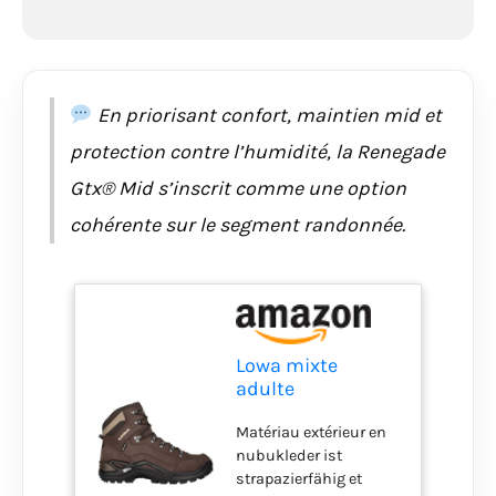
En priorisant confort, maintien mid et
protection contre l’humidité, la Renegade
Gtx® Mid s’inscrit comme une option
cohérente sur le segment randonnée.
Lowa mixte
adulte
Chaussures de
Matériau extérieur en
Randonnée
nubukleder ist
Basses, Marron
strapazierfähig et
(Espresso 0442),