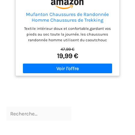
Mufanton Chaussures de Randonnée
Homme Chaussures de Trekking
Antidérapantes Respirant Chaussure de
Textile intérieur doux et confortable,gardant vos
Marche Stabilité Sneakers,Noir,EU39
pieds au sec toute la journée. les chaussures
randonnée homme utilisent du caoutchouc
résistant à l'usure comme matériau de semelle
47,99 €
extérieure, offrent excellent confort et une
19,99 €
excellente adhérence, Le motif unique sur la
semelle a une grande distance pour éviter les
embouteillages. Une semelle intercalaire MD
flexible absorbe les chocs à chaque pas. De plus, la
semelle intérieure flexible offre un soutien et un
amorti pour toutes les aventures en plein air.
L'embout de protection en caoutchouc garantit une
protection optimale sur les rochers et les pierres. la
chaussure de randonnée mi-haute assure un bon
maintien de la cheville et une bonne stabilité. Ces
Chaussures de Randonnée offrent des
performances de premier ordre et un confort
maximal sur tous vos chemins.Ils conviennent à la
randonnée, au camping, à l'escalade, au vélo, à la