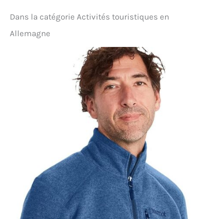
pêche, à la randonnée, au trekking et bien plus
encore.
Dans la catégorie Activités touristiques en
Allemagne