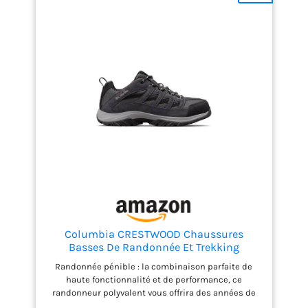
une sensation de
marche naturelle,
grâce à leur semelle
extérieure Vibram
Wrapping Thread
Combi. Doublure Gore-
Tex Extended-Confort :
la doublure Gore-Tex
Performance-Comfort
des chaussures de
trekking pour homme
offre une protection
efficace contre les
intempéries, un
confort thermique
optimal et elle est en
Columbia CRESTWOOD Chaussures
outre imperméable et
Basses De Randonnée Et Trekking
respirante.
Homme, Noir (Shark x Columbia Grey), 44
Randonnée pénible : la combinaison parfaite de
EU
haute fonctionnalité et de performance, ce
randonneur polyvalent vous offrira des années de
service confortable