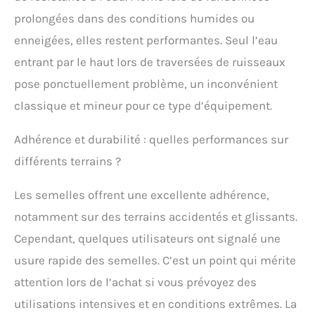
Combi : les chaussures
prolongées dans des conditions humides ou
d'escalade pour homme
enneigées, elles restent performantes. Seul l’eau
sont dotées de motifs
antidérapants pour une
entrant par le haut lors de traversées de ruisseaux
adhérence sûre et une
pose ponctuellement problème, un inconvénient
sensation de marche
naturelle, grâce à leur
classique et mineur pour ce type d’équipement.
semelle extérieure
Vibram Wrapping Thread
Adhérence et durabilité : quelles performances sur
Combi. Doublure Gore-
Tex Extended-Confort : la
différents terrains ?
doublure Gore-Tex
Performance-Comfort
Les semelles offrent une excellente adhérence,
des chaussures de
notamment sur des terrains accidentés et glissants.
trekking pour homme
offre une protection
Cependant, quelques utilisateurs ont signalé une
efficace contre les
usure rapide des semelles. C’est un point qui mérite
intempéries, un confort
thermique optimal et elle
attention lors de l’achat si vous prévoyez des
est en outre
utilisations intensives et en conditions extrêmes. La
imperméable et