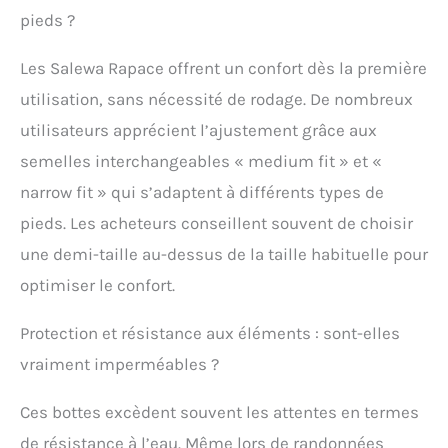
alpines pour homme
pieds ?
offrent un maintien
ferme combiné à un
grand confort
Les Salewa Rapace offrent un confort dès la première
d’utilisation et à une
utilisation, sans nécessité de rodage. De nombreux
fonction de soutien. Il
utilisateurs apprécient l’ajustement grâce aux
s'agit d’une solution
optimale pour les
semelles interchangeables « medium fit » et «
parcours de via ferrata et
narrow fit » qui s’adaptent à différents types de
les randonnées alpines.
Système SALEWA 3F
pieds. Les acheteurs conseillent souvent de choisir
breveté : grâce au
une demi-taille au-dessus de la taille habituelle pour
système breveté 3F de
Salewa, les chaussures
optimiser le confort.
de trekking pour homme
offrent dès le premier
Protection et résistance aux éléments : sont-elles
jour une très grande
souplesse, un
vraiment imperméables ?
chaussant enveloppant
précis et un maintien
Ces bottes excèdent souvent les attentes en termes
ferme de la cheville. WTC
de résistance à l’eau. Même lors de randonnées
Vibram Wrapping Thread