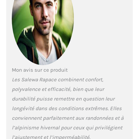
combiné à un grand
confort d’utilisation et
à une fonction de
soutien. Il s'agit d’une
solution optimale pour
les parcours de via
ferrata et les
randonnées alpines.
Système SALEWA 3F
breveté : grâce au
système breveté 3F de
Mon avis sur ce produit
Salewa, les
Les Salewa Rapace combinent confort,
chaussures de
trekking pour homme
polyvalence et efficacité, bien que leur
offrent dès le premier
durabilité puisse remettre en question leur
jour une très grande
souplesse, un
longévité dans des conditions extrêmes. Elles
chaussant
conviennent parfaitement aux randonnées et à
enveloppant précis et
un maintien ferme de
l’alpinisme hivernal pour ceux qui privilégient
la cheville. WTC
l’ajustement et l’imperméabilité.