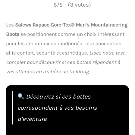
5/5 - (3 votes)
Les
Salewa Rapace Gore-Tex® Men’s Mountaineering
Boots
se positionnent comme un choix intéressant
pour les amoureux de randonnée. Leur conception
allie confort, sécurité et esthétique.
Lisez notre test
complet pour découvrir si ces bottes répondent à
vos attentes en matière de trekking.
Découvrez si ces bottes
correspondent à vos besoins
d’aventure.