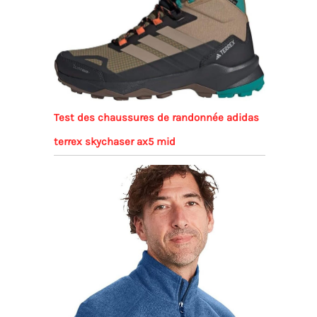
Test des chaussures de randonnée adidas
terrex skychaser ax5 mid