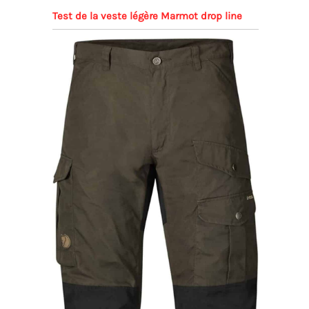
Test de la veste légère Marmot drop line