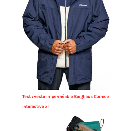
Test : veste imperméable Berghaus Cornice
interactive xl