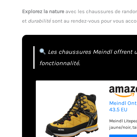
Explorez la nature
avec les chaussures de rando
et
durabilité
sont au rendez-vous pour vous accom
Les chaussures Meindl offrent u
fonctionnalité.
Meindl Ont
43.5 EU
Meindl Litepe
jaune/noir, ta