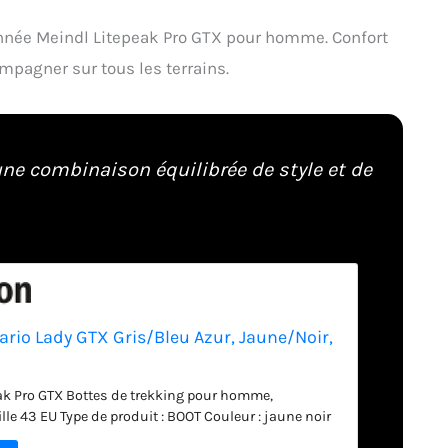
nnée Meindl Litepeak Pro GTX pour homme. Confort
pagner sur tous les terrains.
ne combinaison équilibrée de style et de
ario Lady GTX Gris/Bleu Azur, Jaune/Noir,
ak Pro GTX Bottes de trekking pour homme,
ille 43 EU Type de produit : BOOT Couleur : jaune noir