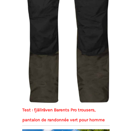
Test : fjällräven Barents Pro trousers,
pantalon de randonnée vert pour homme