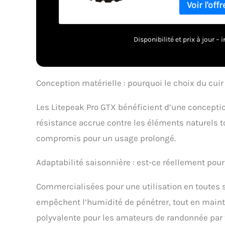
Disponibilité et prix à jour 
Conception matérielle : pourquoi le choix du cuir 
Les Litepeak Pro GTX bénéficient d’une conception
résistance accrue contre les éléments naturels to
compromis pour un usage prolongé.
Adaptabilité saisonnière : est-ce réellement pour
Commercialisées pour une utilisation en toutes 
empêchent l’humidité de pénétrer, tout en mainte
polyvalente pour les amateurs de randonnée par 