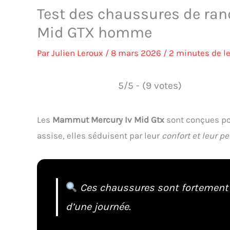
Test des chaussures de r
Mid GTX homme
Par
Julien Leroux
/
8 mars 2026
/
2 minutes de l
5/5 - (9 votes)
Les
Mammut Mercury Iv Mid Gtx
sont conçues pou
assise, elles séduisent par leur
confort et leur p
Ces chaussures sont fortement
d’une journée.