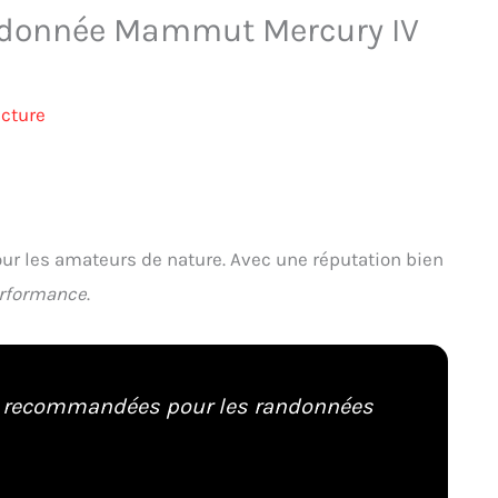
andonnée Mammut Mercury IV
ecture
r les amateurs de nature. Avec une réputation bien
erformance
.
 recommandées pour les randonnées