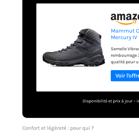
Mammut Ch
Mercury I
Semelle Vibr
rembourrage 
qualité pour 
offre un confo
ainsi la form
Chaussure de 
Homme
Disponibilité et prix à jour 
Confort et légèreté : pour qui ?