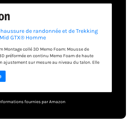
aussure de randonnée et de Trekking
V Mid GTX® Homme
am Montage collé 3D Memo Foam: Mousse de
3D préformée en continu Memo Foam de haute
un ajustement sur mesure au niveau du talon. Elle
rt optimal, un maintien maximal du talon et évite
ation d’ampoules. CountryIdOrigin: VN Désignation:
randonnée et de trekking Mercury IV Mid GTX
– informations fournies par Amazon