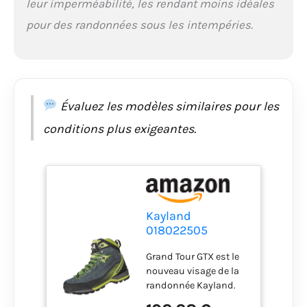
leur imperméabilité, les rendant moins idéales
pour des randonnées sous les intempéries.
Évaluez les modèles similaires pour les
conditions plus exigeantes.
Kayland
018022505
GRAND TOUR GTX
Grand Tour GTX est le
Hiking shoe
nouveau visage de la
Homme GREY
randonnée Kayland.
LIME EU 39
La semelle, fabriquée