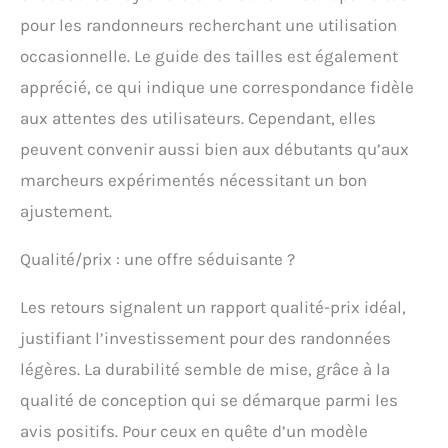
lycra qui s'adapte au
pour les randonneurs recherchant une utilisation
pied sans aucun point
de pression sur la
occasionnelle. Le guide des tailles est également
cheville L'isolation
apprécié, ce qui indique une correspondance fidèle
contre les agents
atmosphériques est
aux attentes des utilisateurs. Cependant, elles
assurée par la
peuvent convenir aussi bien aux débutants qu’aux
membrane Gore-Tex
marcheurs expérimentés nécessitant un bon
Extended Comfort et la
cheville est maintenue
ajustement.
en place par le système
Ankle Lock de Kayland
Qualité/prix : une offre séduisante ?
qui empêche les
mouvements non
naturels.
Les retours signalent un rapport qualité-prix idéal,
justifiant l’investissement pour des randonnées
légères. La durabilité semble de mise, grâce à la
qualité de conception qui se démarque parmi les
avis positifs. Pour ceux en quête d’un modèle