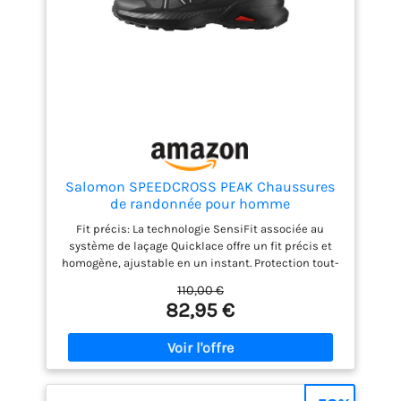
atmosphériques est
assurée par la
membrane Gore-Tex
Extended Comfort et la
cheville est maintenue
en place par le
système Ankle Lock de
Kayland qui empêche
les mouvements non
naturels.
Salomon SPEEDCROSS PEAK Chaussures
de randonnée pour homme
Fit précis: La technologie SensiFit associée au
système de laçage Quicklace offre un fit précis et
homogène, ajustable en un instant. Protection tout-
terrain : Le pare-pierres et la protection talon
110,00 €
résistent aux terrains les plus accidentés.
82,95 €
Adhérence active: Avec son profil de crampons
agressifs, le Contagrip garantit une adhérence
performante sur tous les types de surface et de
terrain. Protégez vos pieds quelles que soient la
distance ou l’allure