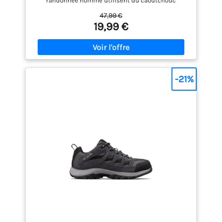
randonnée homme utilisent du caoutchouc
résistant à l'usure comme matériau de semelle
47,99 €
extérieure, offrent excellent confort et une
19,99 €
excellente adhérence, Le motif unique sur la
semelle a une grande distance pour éviter les
embouteillages. Une semelle intercalaire MD
flexible absorbe les chocs à chaque pas. De plus, la
semelle intérieure flexible offre un soutien et un
amorti pour toutes les aventures en plein air.
-21%
L'embout de protection en caoutchouc garantit une
protection optimale sur les rochers et les pierres. la
chaussure de randonnée mi-haute assure un bon
maintien de la cheville et une bonne stabilité. Ces
Chaussures de Randonnée offrent des
performances de premier ordre et un confort
maximal sur tous vos chemins.Ils conviennent à la
randonnée, au camping, à l'escalade, au vélo, à la
pêche, à la randonnée, au trekking et bien plus
encore.