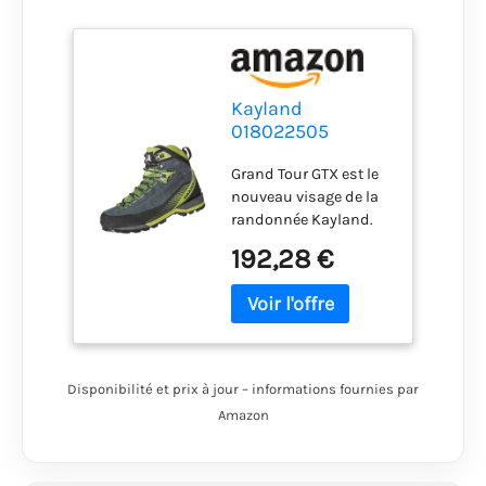
Kayland
018022505
GRAND TOUR GTX
Grand Tour GTX est le
Hiking shoe
nouveau visage de la
Homme GREY
randonnée Kayland.
LIME EU 39
La semelle, fabriquée
192,28 €
exclusivement pour
Kayland, est en
Vibram Tork et
possède un pavage
qui vous permet
d'affronter les terrains
Disponibilité et prix à jour – informations fournies par
les plus difficiles,
Amazon
mixtes ou inégaux. La
tige est en daim avec
des inserts en