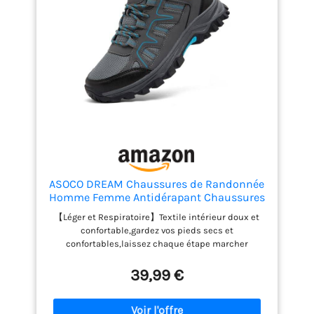
ASOCO DREAM Chaussures de Randonnée
Homme Femme Antidérapant Chaussures
de Trekking Respirant Chaussure de
【Léger et Respiratoire】Textile intérieur doux et
Marche,Gris,42 EU
confortable,gardez vos pieds secs et
confortables,laissez chaque étape marcher
librement. 【Structure de Protection】Le capot des
orteils des chaussures avec structure de protection
39,99 €
améliore la protection de vos pieds.Il peut
empêcher vos blessures aux orteils si vous frappez
accidentellement une pierre ou quelque chose de