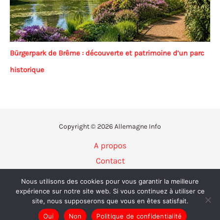
Bürgerpark de Brême : découverte et patrimoine d’un parc
historique
Copyright © 2026 Allemagne Info
A propos
Contact
Politique de confidentialité
Nous utilisons des cookies pour vous garantir la meilleure
Mentions légales
expérience sur notre site web. Si vous continuez à utiliser ce
site, nous supposerons que vous en êtes satisfait.
Plan du site
Oui
Non
Politique de confidentialité