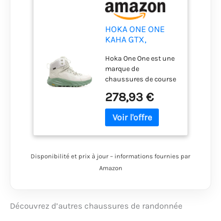
HOKA ONE ONE
KAHA GTX,
Chaussures de
Hoka One One est une
randonnée
marque de
Unisexe-Adultes,
chaussures de course
Celadon
et de randonnée
Tint/Basil, 44 EU
278,93 €
connue pour sa
technologie
d'amortissement
avancée. Les
chaussures de
randonnée Hoka One
Disponibilité et prix à jour – informations fournies par
One sont construites
Amazon
avec une semelle
épaisse et une tige
durable pour offrir
protection et soutien
Découvrez d’autres chaussures de randonnée
sur les terrains