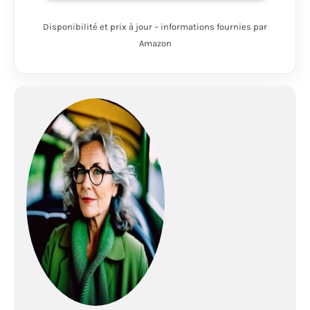
chaussures de
randonnée Hoka One
Disponibilité et prix à jour – informations fournies par
One sont construites
Amazon
avec une semelle
épaisse et une tige
durable pour offrir
protection et soutien
sur les terrains
difficiles. La
technologie Meta-
Rocker de Hoka One
One One aide à faciliter
la course ou la
randonnée, en
réduisant la fatigue et
en améliorant la
stabilité du pied
pendant l'activité
physique.