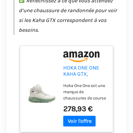
Réfléchissez à ce que vous attendez
d’une chaussure de randonnée pour voir
si les Kaha GTX correspondent à vos
besoins.
HOKA ONE ONE
KAHA GTX,
Chaussures de
Hoka One One est une
randonnée
marque de
Unisexe-Adultes,
chaussures de course
Celadon
et de randonnée
Tint/Basil, 44 EU
278,93 €
connue pour sa
technologie
d'amortissement
avancée. Les