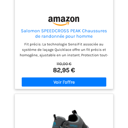
Salomon SPEEDCROSS PEAK Chaussures
de randonnée pour homme
Fit précis: La technologie SensiFit associée au
système de laçage Quicklace offre un fit précis et
homogène, ajustable en un instant. Protection tout-
terrain : Le pare-pierres et la protection talon
110,00 €
résistent aux terrains les plus accidentés.
82,95 €
Adhérence active: Avec son profil de crampons
agressifs, le Contagrip garantit une adhérence
performante sur tous les types de surface et de
terrain. Protégez vos pieds quelles que soient la
distance ou l’allure