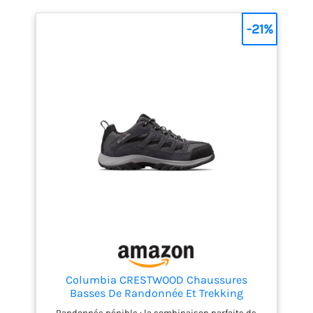
difficiles. La
technologie Meta-
-21%
Rocker de Hoka One
One One aide à faciliter
la course ou la
randonnée, en
réduisant la fatigue et
en améliorant la
stabilité du pied
pendant l'activité
physique.
Columbia CRESTWOOD Chaussures
Basses De Randonnée Et Trekking
Homme, Noir (Shark x Columbia Grey), 44
Randonnée pénible : la combinaison parfaite de