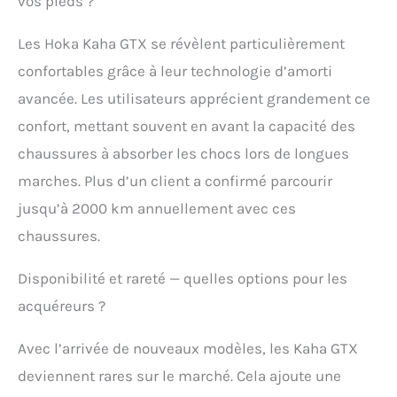
vos pieds ?
technologie Meta-Rocker
de Hoka One One One
aide à faciliter la course
Les Hoka Kaha GTX se révèlent particulièrement
ou la randonnée, en
confortables grâce à leur technologie d’amorti
réduisant la fatigue et
en améliorant la
avancée. Les utilisateurs apprécient grandement ce
stabilité du pied
confort, mettant souvent en avant la capacité des
pendant l'activité
physique.
chaussures à absorber les chocs lors de longues
marches. Plus d’un client a confirmé parcourir
jusqu’à 2000 km annuellement avec ces
chaussures.
Disponibilité et rareté — quelles options pour les
acquéreurs ?
Avec l’arrivée de nouveaux modèles, les Kaha GTX
deviennent rares sur le marché. Cela ajoute une