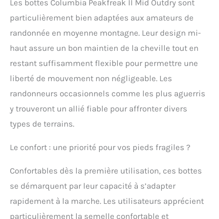
ou faire de la randonnée
Les bottes Columbia Peakfreak II Mid Outdry sont
sur des terrains
particulièrement bien adaptées aux amateurs de
accidentés. Faites
randonnée en moyenne montagne. Leur design mi-
l'expérience d'un
verrouillage naturel du
haut assure un bon maintien de la cheville tout en
milieu du pied grâce à
restant suffisamment flexible pour permettre une
notre système de lacets
qui verrouille votre talon
liberté de mouvement non négligeable. Les
en place, offre un
randonneurs occasionnels comme les plus aguerris
ajustement amélioré et
maintient la chaussure
y trouveront un allié fiable pour affronter divers
sécurisée en
types de terrains.
mouvement. TECHLITE+ :
Pour la randonnée et le
trail de haute
Le confort : une priorité pour vos pieds fragiles ?
performance sur terrain
variable. Rembourrage
Confortables dès la première utilisation, ces bottes
durable avec mousse
se démarquent par leur capacité à s’adapter
réactive extra légère qui
offre un meilleur retour
rapidement à la marche. Les utilisateurs apprécient
d'énergie. ADAPT TRAX :
particulièrement la semelle confortable et
pour une traction