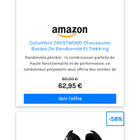
sans couture qui offre
un ajustement et un
soutien exceptionnels,
et une impression 3D
qui offre une stabilité
légère.
Columbia CRESTWOOD Chaussures
Basses De Randonnée Et Trekking
Homme, Noir (Shark x Columbia Grey), 44
Randonnée pénible : la combinaison parfaite de
EU
haute fonctionnalité et de performance, ce
randonneur polyvalent vous offrira des années de
service confortable
80,00 €
62,95 €
-58%