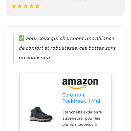
Pour ceux qui cherchent une alliance
de confort et robustesse, ces bottes sont
un choix mûr.
Columbia
Peakfreak II Mid
Outdry Homme,
Étanchéité extérieure
Gris foncé/Noir
supérieure : pour les
2024, 8.5 Wide
pluies modérées à
fortes ou la neige.