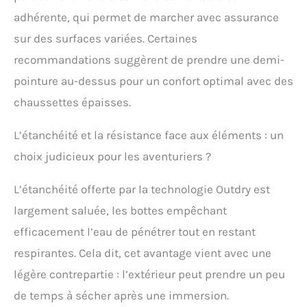
avancée dans des
adhérente, qui permet de marcher avec assurance
conditions humides ou
sur des surfaces variées. Certaines
glissantes. Ce système
de traction avancé
recommandations suggèrent de prendre une demi-
dispose d'un motif de
pointure au-dessus pour un confort optimal avec des
bande de roulement qui
offre une meilleure
chaussettes épaisses.
performance de trail
pour une meilleure
L’étanchéité et la résistance face aux éléments : un
adhérence sur terrain
choix judicieux pour les aventuriers ?
humide. Randonnée
technique : cette
chaussure de
L’étanchéité offerte par la technologie Outdry est
randonnée imperméable
largement saluée, les bottes empêchant
dispose d'un design en
maille sans couture qui
efficacement l’eau de pénétrer tout en restant
offre un ajustement et
respirantes. Cela dit, cet avantage vient avec une
un soutien
exceptionnels, et une
légère contrepartie : l’extérieur peut prendre un peu
impression 3D qui offre
de temps à sécher après une immersion.
une stabilité légère.