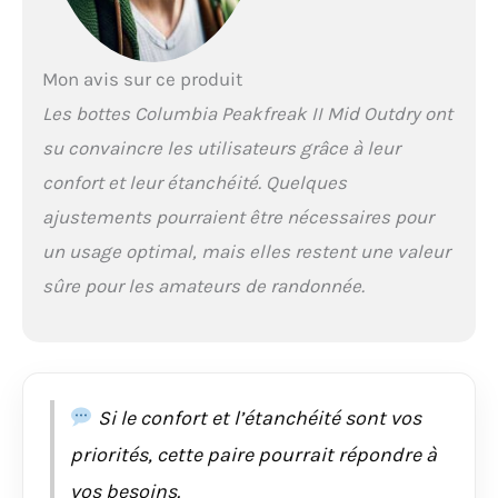
ajustement amélioré
et maintient la
chaussure sécurisée
Mon avis sur ce produit
en mouvement.
TECHLITE+ : Pour la
Les bottes Columbia Peakfreak II Mid Outdry ont
randonnée et le trail de
su convaincre les utilisateurs grâce à leur
haute performance sur
terrain variable.
confort et leur étanchéité. Quelques
Rembourrage durable
ajustements pourraient être nécessaires pour
avec mousse réactive
extra légère qui offre
un usage optimal, mais elles restent une valeur
un meilleur retour
sûre pour les amateurs de randonnée.
d'énergie. ADAPT TRAX :
pour une traction
avancée dans des
conditions humides
ou glissantes. Ce
système de traction
Si le confort et l’étanchéité sont vos
avancé dispose d'un
priorités, cette paire pourrait répondre à
motif de bande de
roulement qui offre
vos besoins.