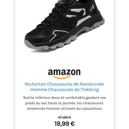
Mufanton Chaussures de Randonnée
Homme Chaussures de Trekking
Antidérapantes Respirant Chaussure de
Textile intérieur doux et confortable,gardant vos
Marche Stabilité Sneakers,Noir,EU39
pieds au sec toute la journée. les chaussures
randonnée homme utilisent du caoutchouc
résistant à l'usure comme matériau de semelle
47,99 €
extérieure, offrent excellent confort et une
19,99 €
excellente adhérence, Le motif unique sur la