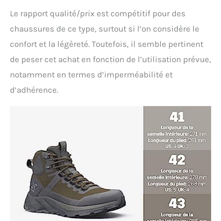
douce des chaussures
de randonnée Phantom
Le rapport qualité/prix est compétitif pour des
Trail mi-hautes pour
chaussures de ce type, surtout si l’on considère le
hommes de
confort et la légèreté. Toutefois, il semble pertinent
RevolutionRace respire
et garde vos pieds au
de peser cet achat en fonction de l’utilisation prévue,
frais et confortables tout
notamment en termes d’imperméabilité et
au long de l'aventure.
d’adhérence.