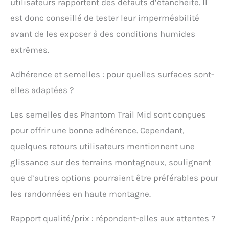
utilisateurs rapportent des défauts d’étanchéité. Il
avec une semelle
TrimfitTM
est donc conseillé de tester leur imperméabilité
supplémentaire pour un
avant de les exposer à des conditions humides
ajustement optimal et
un amorti
extrêmes.
supplémentaire, elle doit
être placée sous la
Adhérence et semelles : pour quelles surfaces sont-
semelle d'origine.
elles adaptées ?
EXCELLENTE
ADHÉRENCE : la
conception innovante de
Les semelles des Phantom Trail Mid sont conçues
la semelle extérieure en
pour offrir une bonne adhérence. Cependant,
caoutchouc avec
adhérence
quelques retours utilisateurs mentionnent une
multidirectionnelle vous
glissance sur des terrains montagneux, soulignant
permet de marcher en
que d’autres options pourraient être préférables pour
toute confiance sur
n'importe quel terrain,
les randonnées en haute montagne.
car vous ne perdrez pas
en adhérence.
Rapport qualité/prix : répondent-elles aux attentes ?
RESPIRANTES : la toile