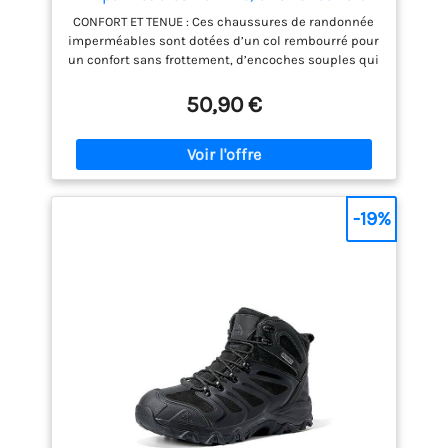
Olive, 41 EU
CONFORT ET TENUE : Ces chaussures de randonnée
imperméables sont dotées d’un col rembourré pour
un confort sans frottement, d’encoches souples qui
soutiennent la cheville et permettent un
mouvement naturel du pied, d’une semelle
50,90 €
extérieure en caoutchouc pour une excellente
adhérence et d’une semelle intermédiaire en EVA
pour la compression et le rebond qui vous permet
de rester à l’aise et de vous soutenir sur les
sentiers tout au long de la journée. MATÉRIAU : Les
chaussures Amazon Essentials sont fabriquées à
-19%
partir de matériaux de haute qualité. Ce modèle est
doté d’une tige robuste en nylon et en daim
synthétique (PU) avec une membrane intérieure
entièrement imperméable. La semelle intérieure en
mousse viscoélastique moulée aide à réduire la
fatigue du pied, tandis que la conception de la
semelle en caoutchouc et en EVA assure une
adhérence et une résistance aux chocs. STYLE : Ces
chaussures de randonnée robustes sont
spécialement conçues pour les activités de plein
air pendant lesquelles le confort, l’adhérence,
l’adhérence et la fiabilité sont essentiels. DÉTAILS :