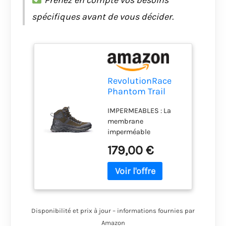
spécifiques avant de vous décider.
RevolutionRace
Phantom Trail
Mid Waterproof
IMPERMEABLES : La
Hiking Boots pour
membrane
Homme,
imperméable
Chaussures de
Hypershell rend ces
Randonnée
179,00 €
chaussures de
Imperméables
randonnée pour
pour Toutes les
hommes à la fois
Activités de Plein
coupe-vent et
Air, Dark Olive, 42
imperméables. Sautez
dans les flaques d'eau
Disponibilité et prix à jour – informations fournies par
ou profitez de la neige
Amazon