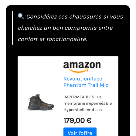
Considérez ces chaussures si vous
cherchez un bon compromis entre
confort et fonctionnalité.
RevolutionRace
Phantom Trail Mid
Waterproof Hiking
IMPERMEABLES : La
Boots pour
membrane imperméable
Homme,
Hypershell rend ces
Chaussures de
chaussures de
Randonnée
179,00 €
randonnée pour
Imperméables
hommes à la fois coupe-
pour Toutes les
vent et imperméables.