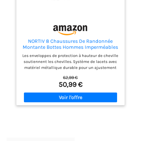
Ces bottes sont dotées d’un design innovant à
languette qui permet de les enfiler sans effort, d’un
système de lacet rapide pour un enfilage et un
retrait faciles, et de détails réfléchissants pour
vous garantir d’être visible dans des conditions de
faible luminosité.
NORTIV 8 Chaussures De Randonnée
Montante Bottes Hommes Imperméables
pour Extérieur,Size 42W,Tout
Les enveloppes de protection à hauteur de cheville
Noir,160448_M-W
soutiennent les chevilles. Système de lacets avec
matériel métallique durable pour un ajustement
sécurisé. La semelle intérieure rembourrée en EVA
62,99 €
et la semelle intermédiaire MD des bottes de
50,99 €
randonnée offrent un amorti léger et une
absorption des chocs pour un confort tout au long
de la journée. Ces bottes de randonnée pour
hommes sont dotées d'une construction
imperméable qui garde vos pieds au sec lorsque
vous marchez péniblement dans la boue ou l'eau.
Les semelles en caoutchouc de haute qualité sont
entièrement antidérapantes et offrent une traction
avancée pour une stabilité ferme sur les terrains
difficiles. Conçu pour le travail quotidien et les