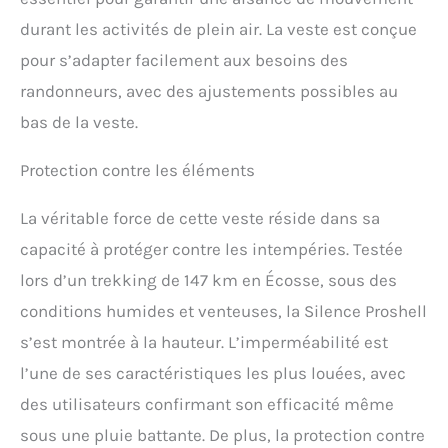
rapide et aisé. Il est
durant les activités de plein air. La veste est conçue
difficile de trouver une
veste outdoor pour
pour s’adapter facilement aux besoins des
homme qui ventilée mieux
randonneurs, avec des ajustements possibles au
tout en vous protégeant de
la pluie ! COUPE PARFAITE :
bas de la veste.
La coupe athlétique de la
veste Revolution Race
Protection contre les éléments
Silence Proshell Jacket la
rend confortable sans
La véritable force de cette veste réside dans sa
restreindre vos
mouvements. DESIGN
capacité à protéger contre les intempéries. Testée
MULTIFONCTIONNEL : Le
lors d’un trekking de 147 km en Écosse, sous des
tissu durable, les poches
pratiques et la coupe
conditions humides et venteuses, la Silence Proshell
athlétique de cette veste
s’est montrée à la hauteur. L’imperméabilité est
fonctionnelle la rendent
adaptée à un large éventail
l’une de ses caractéristiques les plus louées, avec
d’activités de plein air,
des utilisateurs confirmant son efficacité même
comme la randonnée, le
VTT, le camping, le
sous une pluie battante. De plus, la protection contre