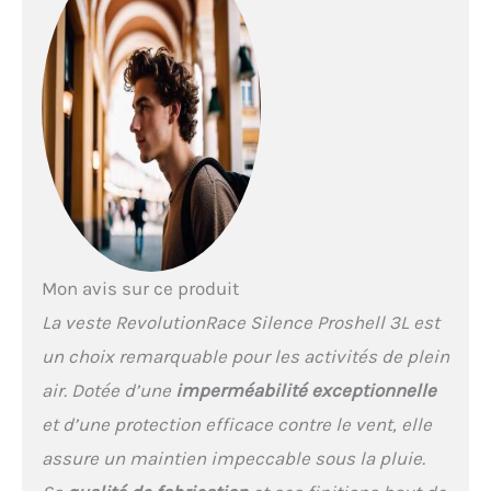
hardshell rigides qui se
froissent bruyamment : le
tissu lisse et extensible de
la veste RevolutionRace
Silence Proshell Jacket est
aussi silencieux que
possible. FERMETURES
ÉCLAIR D’AÉRATION
INTELLIGENTES : Grâce aux
fermetures éclair
bidirectionnelles, vous
rafraîchir lorsque
Mon avis sur ce produit
nécessaire est à la fois
rapide et aisé. Il est
La veste RevolutionRace Silence Proshell 3L est
difficile de trouver une
un choix remarquable pour les activités de plein
veste outdoor pour
homme qui ventilée mieux
air. Dotée d’une
imperméabilité exceptionnelle
tout en vous protégeant de
et d’une protection efficace contre le vent, elle
la pluie ! COUPE PARFAITE :
La coupe athlétique de la
assure un maintien impeccable sous la pluie.
veste Revolution Race