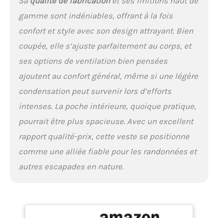
Sa
qualité de fabrication
et ses finitions haut de
Silence Proshell Jacket la
rend confortable sans
gamme sont indéniables, offrant à la fois
restreindre vos
confort et style avec son design attrayant. Bien
mouvements. DESIGN
MULTIFONCTIONNEL : Le
coupée, elle s’ajuste parfaitement au corps, et
tissu durable, les poches
ses options de ventilation bien pensées
pratiques et la coupe
athlétique de cette veste
ajoutent au confort général, même si une légère
fonctionnelle la rendent
condensation peut survenir lors d’efforts
adaptée à un large éventail
d’activités de plein air,
intenses. La poche intérieure, quoique pratique,
comme la randonnée, le
pourrait être plus spacieuse. Avec un excellent
VTT, le camping, le
canotage, la pêche et
rapport qualité-prix, cette veste se positionne
l’entraînement de chiens.
comme une alliée fiable pour les randonnées et
autres escapades en nature.