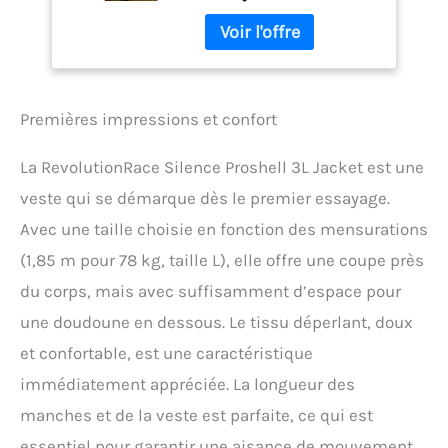
veste de randonnée
Plein air,
multifonctionnelle pour
Black/Anthracite 3.0,
homme. Avec une colonne
L
d’eau de 20 000 mm, elle
peut supporter de
Premières impressions et confort
sérieuses averses. LISSE
ET SILENCIEUSE : Dites
adieu aux vestes
La RevolutionRace Silence Proshell 3L Jacket est une
hardshell rigides qui se
veste qui se démarque dès le premier essayage.
froissent bruyamment : le
tissu lisse et extensible de
Avec une taille choisie en fonction des mensurations
la veste RevolutionRace
(1,85 m pour 78 kg, taille L), elle offre une coupe près
Silence Proshell Jacket est
du corps, mais avec suffisamment d’espace pour
aussi silencieux que
possible. FERMETURES
une doudoune en dessous. Le tissu déperlant, doux
ÉCLAIR D’AÉRATION
et confortable, est une caractéristique
INTELLIGENTES : Grâce aux
fermetures éclair
immédiatement appréciée. La longueur des
bidirectionnelles, vous
manches et de la veste est parfaite, ce qui est
rafraîchir lorsque
nécessaire est à la fois
essentiel pour garantir une aisance de mouvement