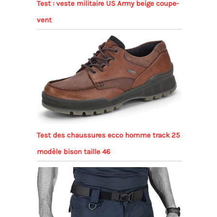
Test : veste militaire US Army beige coupe-
vent
Test des chaussures ecco homme track 25
modèle bison taille 46