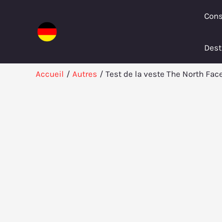
Aller
Cons
au
contenu
Dest
Accueil
Autres
Test de la veste The North Face 