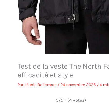
Test de la veste The North Fa
efficacité et style
Par
Léonie Bellemare
/
24 novembre 2025
/
4 mi
5/5 - (4 votes)