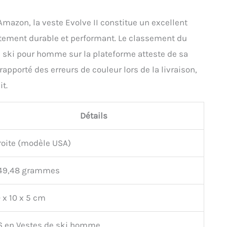
Amazon, la veste Evolve II constitue un excellent
tement durable et performant. Le classement du
e ski pour homme sur la plateforme atteste de sa
apporté des erreurs de couleur lors de la livraison,
t.
Détails
roite (modèle USA)
49,48 grammes
 x 10 x 5 cm
6 en Vestes de ski homme