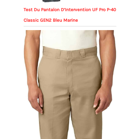
Test Du Pantalon D’Intervention UF Pro P-40
Classic GEN2 Bleu Marine