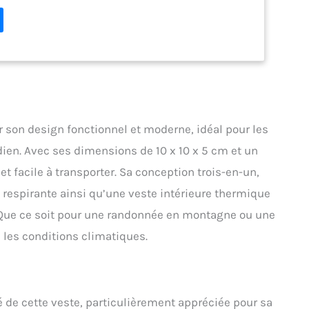
te extérieure : Capuche réglable avec bordure
uvant se ranger dans le col Veste extérieure : Deux
re zippée Veste extérieure : Cordon de serrage élastique
 extérieure : Manchettes dans le même tissu avec réglage
e extérieure : Logo brodé Veste extérieure : Finition
este intérieure : Fermeture zippée au centre sur l'avant
 : Tissu DryVent2 épaisseurs imperméable, respirant et à
s Veste extérieure : Doublure de la mentonnière et du col
 Veste extérieure : Fermeture zippée au centre sur l'avant
r son design fonctionnel et moderne, idéal pour les
te extérieure : Capuche réglable avec bordure
uvant se ranger dans le col Veste extérieure : Deux
dien. Avec ses dimensions de 10 x 10 x 5 cm et un
re zippée Veste extérieure : Cordon de serrage élastique
 facile à transporter. Sa conception trois-en-un,
 extérieure : Manchettes dans le même tissu avec réglage
espirante ainsi qu’une veste intérieure thermique
e extérieure : Logo brodé Veste extérieure : Finition
este intérieure : Fermeture zippée au centre sur l'avant
 Que ce soit pour une randonnée en montagne ou une
 les conditions climatiques.
é de cette veste, particulièrement appréciée pour sa