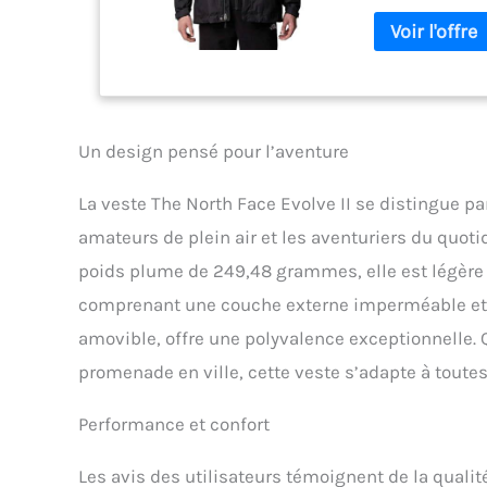
avec scratch Ves
thermocollée, po
poches à fermetu
à l'ourlet Veste
par scratch Vest
déperlante DWR V
Veste extérieure
Un design pensé pour l’aventure
coutures scellée
en tricot brossé
La veste The North Face Evolve II se distingue pa
avec scratch Ves
thermocollée, po
amateurs de plein air et les aventuriers du quoti
poches à fermetu
poids plume de 249,48 grammes, elle est légère et
à l'ourlet Veste
comprenant une couche externe imperméable et r
par scratch Vest
déperlante DWR V
amovible, offre une polyvalence exceptionnelle.
promenade en ville, cette veste s’adapte à toutes
Performance et confort
Les avis des utilisateurs témoignent de la qualit