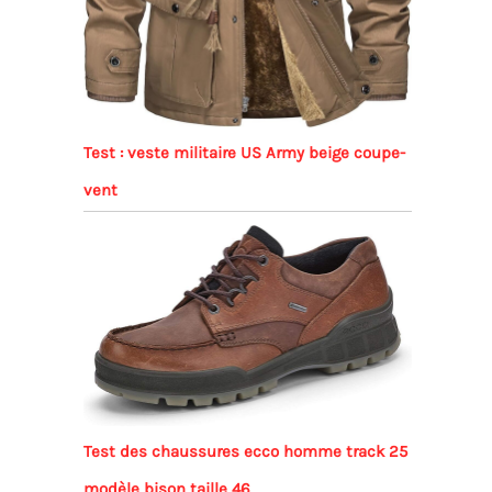
Test : veste militaire US Army beige coupe-
vent
Test des chaussures ecco homme track 25
modèle bison taille 46