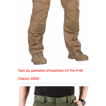
Test du pantalon d’insertion UF Pro P-40
Classic GEN2