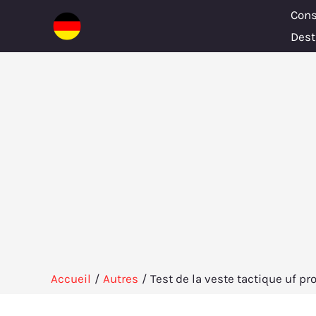
Aller
Cons
au
Dest
contenu
Accueil
Autres
Test de la veste tactique uf pr