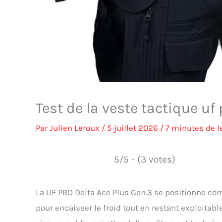
Test de la veste tactique uf
Par
Julien Leroux
/
5 juillet 2026
/
7 minutes de l
5/5 - (3 votes)
La UF PRO Delta Ace Plus Gen.3 se positionne co
pour encaisser le froid tout en restant exploita