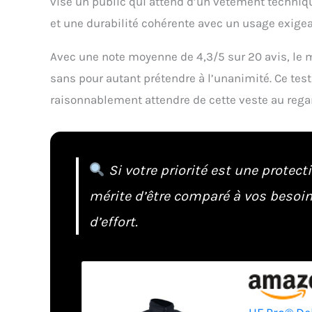
vise un public qui attend d’un vêtement techniqu
et une durabilité cohérente avec un usage exigea
Avec une note moyenne de 4,3/5 sur 20 avis, le 
sans pour autant prétendre à l’unanimité. Ce test
raisonnablement attendre de cette veste au regar
Si votre priorité est une protect
mérite d’être comparé à vos besoin
d’effort.