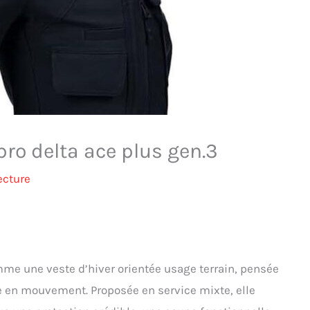
 pro delta ace plus gen.3
ecture
mme une veste d’hiver orientée usage terrain, pensée
ble en mouvement. Proposée en service mixte, elle