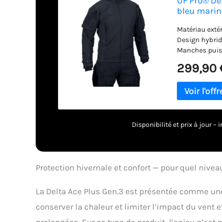
UF Pro® Del
bleu marin
Matériau exté
Design hybrid
Manches puis
efficace de l'
299,90 
double foncti
maille.
Disponibilité et prix à jour 
Protection hivernale et confort — pour quel niveau
La Delta Ace Plus Gen.3 est présentée comme une 
conserver la chaleur et limiter l’impact du vent 
prolongées. Sur ce type de produit, l’enjeu n’est 