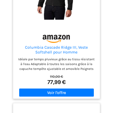
Columbia Cascade Ridge III, Veste
Softshell pour Homme
Idéale par temps pluvieux grâce au tissu résistant
à l'eau Adaptable à toutes les saisons grâce à la
capuche tempête ajustable et amovible Poignets
ajustables et cordon de serrage réglable Poche de
110,00 €
poitrine et poche chauffe-mains pour garder les
77,99 €
effets personnels en sécurité Contents: 1x Columbia
Cascade Ridge III, Veste Softshell pour Homme ,
Colour: Noir (Black), Size: L, Article: 2090412