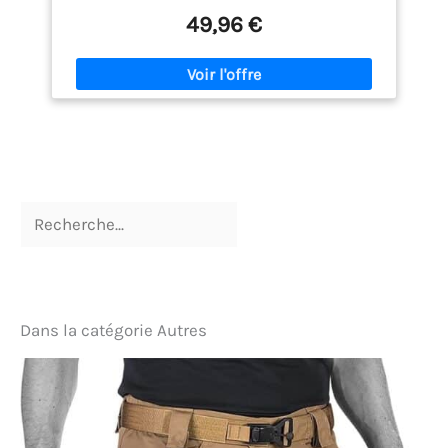
transpiration, gardant au chaud dans un
49,96 €
environnement froid, Conception de poche
multifonctionnelle, La veste a 2 poches poitrine
surdimensionnées, offrant plus d'espace de
stockage, fermeture à glissière pour plus de
sécurité, avec une prise casque qui peut également
être utilisée comme prise de câble de charge, les
poches d'épaule gauche et droite peuvent être
stockées téléphones portables, lampes de poche,
sabres et autres objets, les poches sur les poignets
peuvent contenir des cartes et des clés, et les
poches arrière peuvent contenir des cartes ou
d'autres objets, Une fermeture auto-agrippante de
4"" x 4"" sur le bras pour l'affichage du logo, des
coudières incrustées pour une résistance à
l'abrasion et un étirement sécurisés, et des
fermetures éclair latérales sous les bras pour la
Dans la catégorie Autres
ventilation, des fermetures éclair ouvertes sous les
bras pour l'évaporation de la sueur produite par le
corps, le la capuche et la taille ont des cordons de
serrage, la veste peut être ajustée pour s'adapter à
votre corps, La veste tactique est légère et
imperméable et convient à la chasse, au tir, à