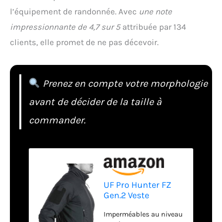
l’équipement de randonnée. Avec
une note
impressionnante de 4,7 sur 5
attribuée par 134
clients, elle promet de ne pas décevoir.
Prenez en compte votre morphologie
avant de décider de la taille à
commander.
UF Pro Hunter FZ
Gen.2 Veste
softshell Bleu
Imperméables au niveau
marine