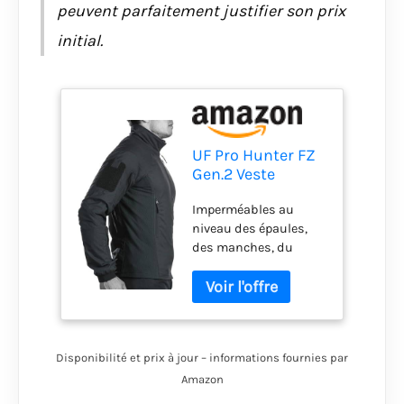
peuvent parfaitement justifier son prix
initial.
UF Pro Hunter FZ
Gen.2 Veste
softshell Bleu
Imperméables au
marine
niveau des épaules,
des manches, du
devant et du dos
Fermeture éclair
intégrale à l'avant avec
rabat intérieur coupe-
vent et protection anti-
Disponibilité et prix à jour – informations fournies par
pincement Tissu
latéral élastique et
Amazon
résistant à l'abrasion