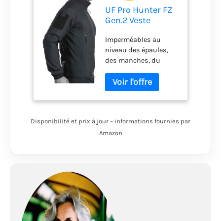
UF Pro Hunter FZ
Gen.2 Veste
softshell Bleu
Imperméables au
marine
niveau des épaules,
des manches, du
devant et du dos
Fermeture éclair
intégrale à l'avant avec
rabat intérieur coupe-
vent et protection anti-
Disponibilité et prix à jour – informations fournies par
pincement Tissu
latéral élastique et
Amazon
résistant à l'abrasion
Doublure en
micropolaire 37,5 de
Cocona Inc
Agréablement chaud,
léger et sèche très
rapidement