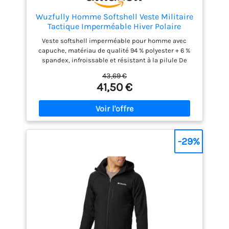
Wuzfully Homme Softshell Veste Militaire
Tactique Imperméable Hiver Polaire
Capuche Manteau avec Poches
Veste softshell imperméable pour homme avec
Multifonctions Noir Taille XL
capuche, matériau de qualité 94 % polyester + 6 %
spandex, infroissable et résistant à la pilule De
nombreuses poches multifonctionnelles à
43,69 €
fermeture éclair offrent à cette veste malitaire pour
41,50 €
hommes de nombreuses possibilités d'utilisation
pratique. Veste softshell homme fermeture à
glissière, très pratique à porter. Doublure en polaire
douce, pour rester au chaud dans le froid de hiver.
Veste homme militaire manches longues, avec des
autocollants en velcro à l'ourlet des manches, pour
-29%
rester au chaud et à l'abri du vent. Veste softshell
tactique homme en quatre couleurs, noir, gris, vert,
camouflage, et six tailles allant de S-3XL, ce qui
peut répondre à vos plus grandes exigences. Cette
veste malitaire convient pour les sports de plein
air, la randonnée, le camping, la pêche, la chasse, le
militaire, la marche, le voyage, les sports d'hiver et
les vêtements de rue,