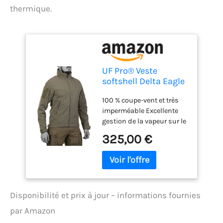
thermique.
UF Pro® Veste
softshell Delta Eagle
Gen.3
100 % coupe-vent et très
imperméable Excellente
gestion de la vapeur sur le
corps grâce à la
325,00 €
technologie Cocona
Microfleece Inserts air/Pac
fixes au niveau des
épaules Capuche
imperméable avec
Disponibilité et prix à jour – informations fournies
système Hood/Harness
Deux poches avant
par Amazon