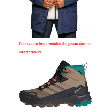
Test : veste imperméable Berghaus Cornice
interactive xl