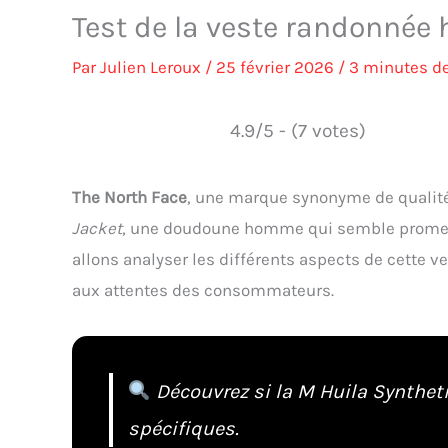
Test de la veste randonnée
Par
Julien Leroux
/
25 février 2026
/
3 minutes de
4.9/5 - (7 votes)
The North Face
, une marque synonyme de qualité 
Jacket
, une doudoune homme qui semble promettr
allons analyser les différents aspects de cette v
aux attentes des consommateurs.
Découvrez si la M Huila Synthet
spécifiques.