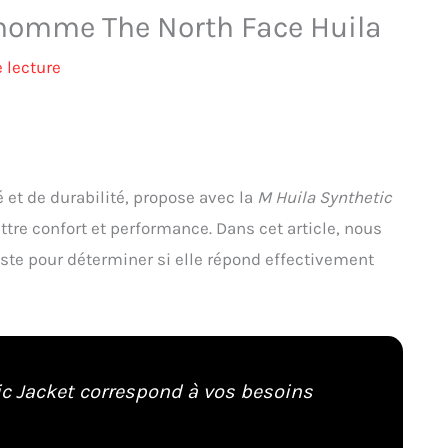
 homme The North Face Huila
 lecture
et de durabilité, propose avec la
M Huila Synthetic
e confort et performance. Dans cet article, nous
este pour déterminer si elle répond effectivement
ic Jacket correspond à vos besoins