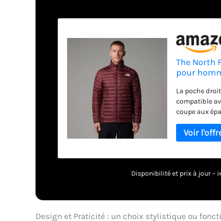
The North 
pour homm
La poche droi
compatible av
coupe aux épa
Disponibilité et prix à jour 
Design et Praticité : un choix stylistique ou fonct