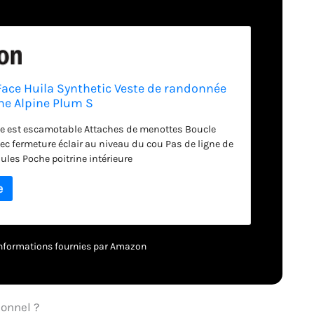
Face Huila Synthetic Veste de randonnée
e Alpine Plum S
te est escamotable Attaches de menottes Boucle
ec fermeture éclair au niveau du cou Pas de ligne de
ules Poche poitrine intérieure
– informations fournies par Amazon
ionnel ?