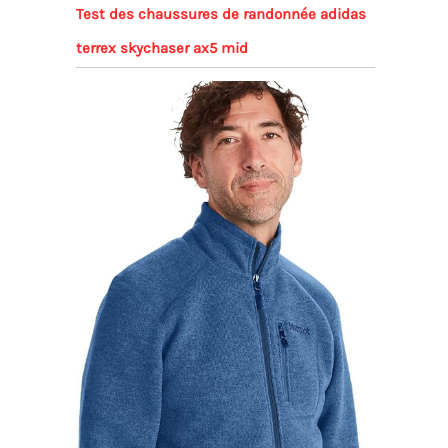
Test des chaussures de randonnée adidas
terrex skychaser ax5 mid