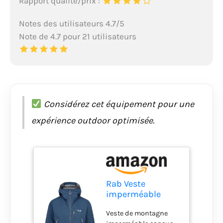
Rapport qualité/prix :
Notes des utilisateurs 4.7/5
Note de 4.7 pour 21 utilisateurs
Considérez cet équipement pour une
expérience outdoor optimisée.
Rab Veste
imperméable
légère à capuche
Veste de montagne
pour homme