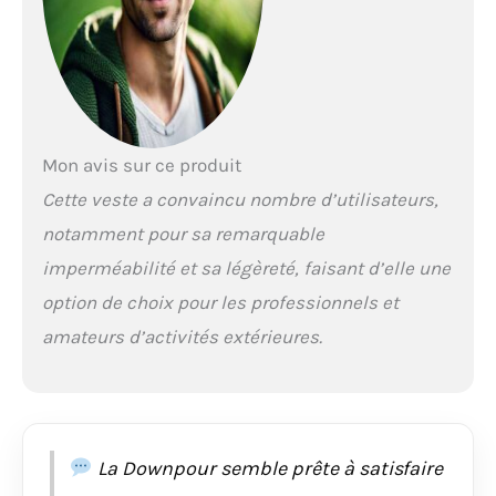
zippé en un instant, et
les manches
articulées
garantissent la liberté
de mouvement.
Caractéristiques
adaptées à la
Mon avis sur ce produit
montagne | Des
Cette veste a convaincu nombre d’utilisateurs,
fermetures éclair
aérées parcourent
notamment pour sa remarquable
chaque manche pour
imperméabilité et sa légèreté, faisant d’elle une
une circulation d'air
amplifiée. Capuche
option de choix pour les professionnels et
réglable avec visière en
amateurs d’activités extérieures.
polymère pour une
couverture fiable. Les
fermetures éclair YKK
Aquaguard ajoutent
une protection
étanche à l'avant
La Downpour semble prête à satisfaire
central, aux aérations