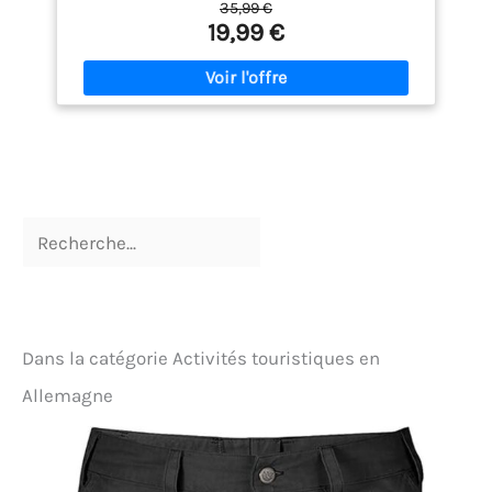
35,99 €
mmH₂O. La fermeture éclair principale et les
19,99 €
fermetures éclair des poches sont imperméables,
ce qui la rend adaptée à la plupart des jours de
pluie. 【Veste de pluie respirante pour femme】Le
tissu imperméable de la veste de pluie est
également respirant, avec une perméabilité à
l'humidité atteignant 5000 g/m²/24 h, ce qui
garantit qu'elle est à la fois imperméable et
confortable à porter sans être trop chaude. 【Veste
de pluie légère pour femme】La veste de pluie pour
femme est ultra-légère. Équipée d'un sac de
rangement, elle se glisse facilement dans un sac à
main, un sac à dos ou une valise, pour un
encombrement minimal. 【Imperméable
ajustable】Imperméable pour femme avec
capuche, bord ajustable à cordon pour empêcher la
pluie de pénétrer ; fermetures Velcro et poignets
Dans la catégorie Activités touristiques en
élastiques pour empêcher la pluie de s'infiltrer ;
cordon élastique intégré à l'ourlet pour plus de
Allemagne
chaleur et une meilleure protection contre
l'humidité. 【Conception pratique des vestes de
pluie】La veste imperméable est dotée de deux
poches extérieures zippées imperméables et d'une