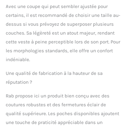
une circulation d'air
Avec une coupe qui peut sembler ajustée pour
amplifiée. Capuche
réglable avec visière en
certains, il est recommandé de choisir une taille au-
polymère pour une
dessus si vous prévoyez de superposer plusieurs
couverture fiable. Les
couches. Sa légèreté est un atout majeur, rendant
fermetures éclair YKK
Aquaguard ajoutent une
cette veste à peine perceptible lors de son port. Pour
protection étanche à
les morphologies standards, elle offre un confort
l'avant central, aux
aérations et aux poches.
indéniable.
Caractéristiques |
[Meilleure utilisation]
Une qualité de fabrication à la hauteur de sa
Randonnée; [Membrane]
Pertex Shield 2.5L;
réputation ?
[Matériel] 100% Nylon
recyclé; [Classe
Rab propose ici un produit bien conçu avec des
d'étanchéité] 20 000
coutures robustes et des fermetures éclair de
mm; [Classe de
respirabilité] 20 000
qualité supérieure. Les poches disponibles ajoutent
g/m²; [Ajustement]
une touche de praticité appréciable dans un
Normal; [Longueur du