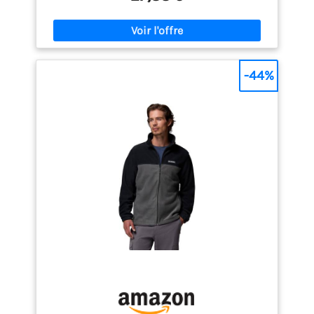
& Points Forts】Tissu polaire doux et épais / Coupe
décontractée / Fermeture éclair intégrale / Col
montant / Manches longues élastiques / 2 poches
latérales zippées / Coutures parfaites 【Design
pratique】Cette veste polaire pour homme à
fermeture éclair sur toute la longueur a été conçue
-44%
pour votre confort. Elle est dotée de deux poches
zippées dans lesquelles vous pouvez ranger votre
téléphone portable, votre portefeuille ou vos clés en
toute sécurité. C'est donc un excellent choix pour
un style de vie actif ou pour faire vos courses.
【Chaud et confortable】Cette veste polaire
respirante pour homme allie chaleur et confort, ce
qui en fait la veste idéale pour la mi-saison. Que ce
soit pour la randonnée, pour aller au travail les
matins frais ou pour compléter votre garde-robe de
loisirs, cette veste vous offre le confort et la
résistance dont vous avez besoin. 【Polyvalent】
Cette veste polaire pour homme peut se porter par-
dessus une chemise ou sous un manteau plus
épais. Elle offre une chaleur douillette sans être
contraignante, ce qui en fait un vêtement idéal pour
les voyages, les randonnées ou les moments de
détente. Ce vêtement polyvalent peut se porter en