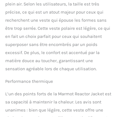
séchage rapide permet
plein air. Selon les utilisateurs, la taille est très
d'évacuer rapidement
précise, ce qui est un atout majeur pour ceux qui
l'humidité du corps, ce qui
rend cette veste agréable à
recherchent une veste qui épouse les formes sans
porter sans transpirer
être trop serrée. Cette veste polaire est légère, ce qui
en fait un choix parfait pour ceux qui souhaitent
superposer sans être encombrés par un poids
excessif. De plus, le confort est accentué par la
matière douce au toucher, garantissant une
sensation agréable lors de chaque utilisation.
Performance thermique
L’un des points forts de la Marmot Reactor Jacket est
sa capacité à maintenir la chaleur. Les avis sont
unanimes : bien que légère, cette veste offre une