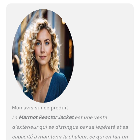
quotidien Grâce aux
matériaux souples en
polaire polartec Power grid,
cette veste de randonnée
chaude vous isole du froid
tout en vous offrant une
grande liberté de
mouvement Le matériau à
séchage rapide permet
d'évacuer rapidement
l'humidité du corps, ce qui
rend cette veste agréable à
porter sans transpirer
Mon avis sur ce produit
La
Marmot Reactor Jacket
est une veste
d’extérieur qui se distingue par sa légèreté et sa
capacité à maintenir la chaleur, ce qui en fait un