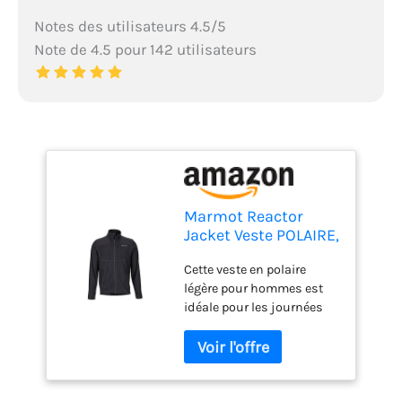
Notes des utilisateurs 4.5/5
Note de 4.5 pour 142 utilisateurs
Marmot Reactor
Jacket Veste POLAIRE,
Veste d'extérieur à
Cette veste en polaire
fermeture éclair Sur
légère pour hommes est
toute la longueur,
idéale pour les journées
Respirante,
plus fraîches et convient à
résistante au vent
la randonnée et le vélo; de
Homme Black FR: S
plus elle est parfaite
(Taille Fabricant: S)
comme veste de mi-
saison à porter au