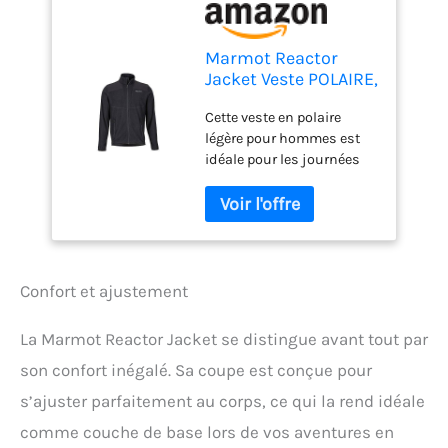
Marmot Reactor
Jacket Veste POLAIRE,
Veste d'extérieur à
Cette veste en polaire
fermeture éclair Sur
légère pour hommes est
toute la longueur,
idéale pour les journées
Respirante,
plus fraîches et convient à
résistante au vent
la randonnée et le vélo; de
Homme Black FR: S
plus elle est parfaite
(Taille Fabricant: S)
comme veste de mi-
saison à porter au
quotidien Grâce aux
Confort et ajustement
matériaux souples en
polaire polartec Power grid,
La Marmot Reactor Jacket se distingue avant tout par
cette veste de randonnée
son confort inégalé. Sa coupe est conçue pour
chaude vous isole du froid
tout en vous offrant une
s’ajuster parfaitement au corps, ce qui la rend idéale
grande liberté de
comme couche de base lors de vos aventures en
mouvement Le matériau à