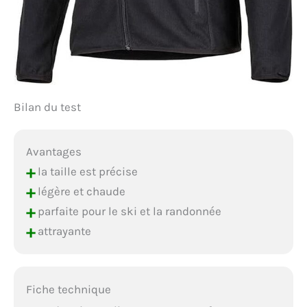
Bilan du test
Avantages
+
la taille est précise
+
légère et chaude
+
parfaite pour le ski et la randonnée
+
attrayante
Fiche technique