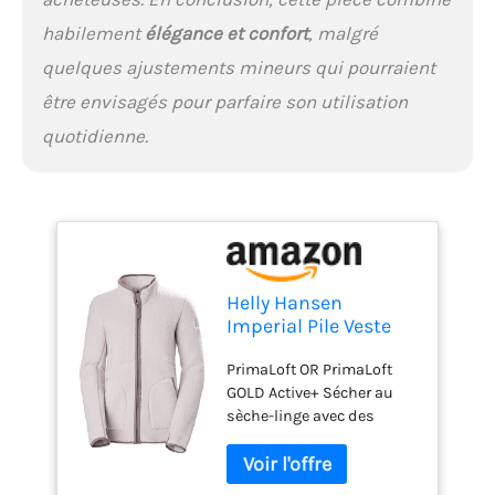
habilement
élégance et confort
, malgré
quelques ajustements mineurs qui pourraient
être envisagés pour parfaire son utilisation
quotidienne.
Helly Hansen
Imperial Pile Veste
polaire Dusty Syrin L
PrimaLoft OR PrimaLoft
GOLD Active+ Sécher au
sèche-linge avec des
boules de séchage
Matériel de grande qualité
Confortable à porter