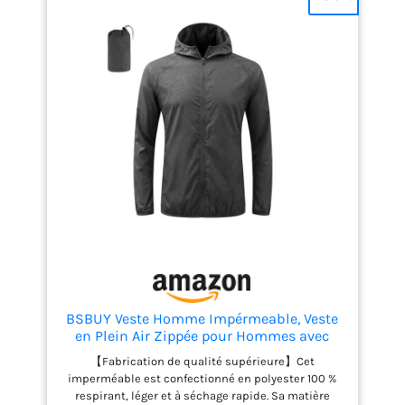
【Conception pratique】Cette veste unisexe est
polyvalente : elle peut servir d'imperméable, de
chapeau de soleil, de manchettes solaires ou de
veste légère. Parfaite au quotidien et pour diverses
activités de plein air. 【Facile à ranger】Grâce à sa
housse de rangement incluse, vous pouvez ranger
la veste facilement et l'emporter partout avec vous :
dans un sac à dos, un sac à main ou une voiture.
Ainsi, vous serez paré(e) aux changements de
météo imprévus sans craindre d'être mouillé(e).
【Polyvalent】Cet imperméable pour homme est
idéal pour diverses activités sous la pluie, comme
le jogging, le vélo, la randonnée, le camping, le
pique-nique, l'alpinisme ou la moto. Il offre
protection et confort lors de la pratique de
différents sports.
BSBUY Veste Homme Impérmeable, Veste
en Plein Air Zippée pour Hommes avec
Sac, Veste de Randonnée Homme, Veste
【Fabrication de qualité supérieure】Cet
Running Course Tactique Travail Légère
imperméable est confectionné en polyester 100 %
pour Sport Cyclisme Voyage, Avec
respirant, léger et à séchage rapide. Sa matière
Poches，Gris, L