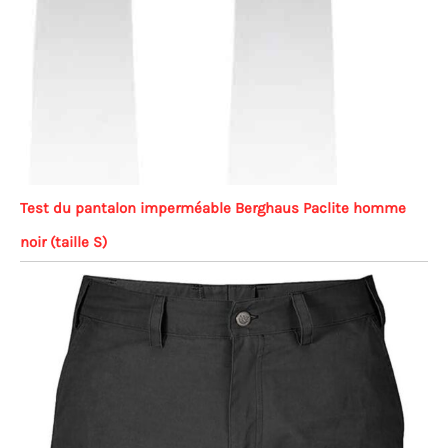
Test du pantalon imperméable Berghaus Paclite homme
noir (taille S)