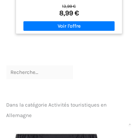
douce et agréable au toucher offre un confort
13,99 €
optimal, même en cas d'utilisation prolongée.
8,99 €
【Protection contre les intempéries】Cette veste
imperméable d'extérieur vous protège efficacement
des pluies fines et des bruines (elle n'est pas
adaptée aux fortes averses), vous gardant au sec et
à l'aise. Elle vous protège également des UV et du
vent, ce qui la rend idéale en toute saison.
【Conception pratique】Cette veste unisexe est
polyvalente : elle peut servir d'imperméable, de
chapeau de soleil, de manchettes solaires ou de
veste légère. Parfaite au quotidien et pour diverses
activités de plein air. 【Facile à ranger】Grâce à sa
housse de rangement incluse, vous pouvez ranger
la veste facilement et l'emporter partout avec vous :
dans un sac à dos, un sac à main ou une voiture.
Ainsi, vous serez paré(e) aux changements de
météo imprévus sans craindre d'être mouillé(e).
Dans la catégorie Activités touristiques en
【Polyvalent】Cet imperméable pour homme est
idéal pour diverses activités sous la pluie, comme
Allemagne
le jogging, le vélo, la randonnée, le camping, le
pique-nique, l'alpinisme ou la moto. Il offre
protection et confort lors de la pratique de
différents sports.