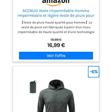
ACCNUO Veste Imperméable Homme
Imperméable et légère Veste de pluie pour
homme veste de pluie pour le cyclisme, la
【Veste de pluie haute qualité pour homme】La
randonnée et l'escalade
veste de pluie est fabriquée à partir d'un tissu
imperméable de haute qualité et d'une technologie
imperméable, avec une imperméabilité de 8000
19,99 €
mmH₂O. La fermeture éclair principale et les
16,99 €
fermetures éclair des poches sont imperméables,
ce qui la rend adaptée à la plupart des jours de
pluie. 【Veste de pluie respirante pour homme】Le
tissu imperméable de la veste de pluie est
également respirant, avec une perméabilité à
l'humidité atteignant 5000 g/m²/24 h, ce qui
-6%
garantit qu'elle est à la fois imperméable et
confortable à porter sans être trop chaude. 【Veste
de pluie légère pour homme】La veste de pluie
pour homme est ultra-légère. Équipée d'un sac de
rangement, elle se glisse facilement dans un sac à
main, un sac à dos ou une valise, pour un
encombrement minimal. 【Imperméable
ajustable】Imperméable pour homme avec