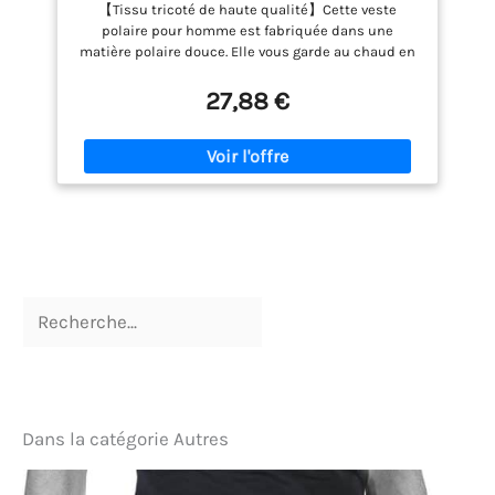
Zippées Hiver Pull d'extérieur Chaude
【Tissu tricoté de haute qualité】Cette veste
Zippé Pull Veste de Travail mi Saison
polaire pour homme est fabriquée dans une
Polaires de Randonnée Coupe Vent (0
matière polaire douce. Elle vous garde au chaud en
Noir, M)
automne et en hiver, ne bouloche pas et offre un
équilibre parfait entre chaleur et confort. 【Détails
27,88 €
& Points Forts】Tissu polaire doux et épais / Coupe
décontractée / Fermeture éclair intégrale / Col
montant / Manches longues élastiques / 2 poches
latérales zippées / Coutures parfaites 【Design
pratique】Cette veste polaire pour homme à
fermeture éclair sur toute la longueur a été conçue
pour votre confort. Elle est dotée de deux poches
zippées dans lesquelles vous pouvez ranger votre
téléphone portable, votre portefeuille ou vos clés en
toute sécurité. C'est donc un excellent choix pour
un style de vie actif ou pour faire vos courses.
【Chaud et confortable】Cette veste polaire
respirante pour homme allie chaleur et confort, ce
qui en fait la veste idéale pour la mi-saison. Que ce
soit pour la randonnée, pour aller au travail les
matins frais ou pour compléter votre garde-robe de
Dans la catégorie Autres
loisirs, cette veste vous offre le confort et la
résistance dont vous avez besoin. 【Polyvalent】
Cette veste polaire pour homme peut se porter par-