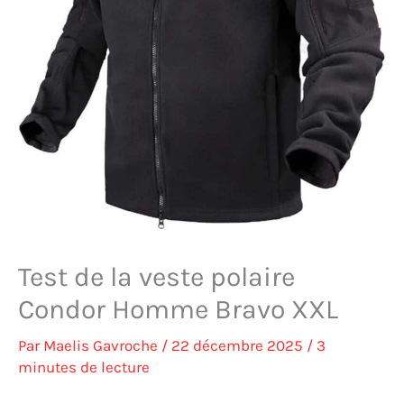
Test de la veste polaire
Condor Homme Bravo XXL
Par
Maelis Gavroche
/
22 décembre 2025
/
3
minutes de lecture