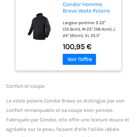
Condor Homme
Bravo Veste Polaire
Noir Taille XXL
Largeur poitrine: S 22"
(55.9cm), M 23" (58.4cm), L
24" (61cm), XL 25.5"
(64.8cm), XXL 27"
100,95 €
(68.6cm). Veste tactique
en polaire aux propriétés
thermiques
exceptionnelles. Fournit
excellente protection
contre les conditions
Confort et coupe
difficiles Fermeture à
glissière avant intégrale
avec deux curseurs,
La veste polaire Condor Bravo se distingue par son
protège-tempête interne,
confort remarquable et sa coupe bien pensée.
protège-menton et
fermeture à glissière
Fabriquée par Condor, elle offre une texture douce et
adaptée aux gants Col
agréable sur la peau, faisant d’elle l’alliée idéale
montant Poche poitrine