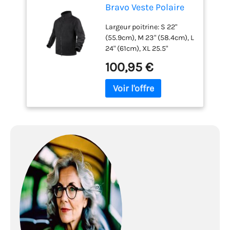
Bravo Veste Polaire
Noir Taille XXL
Largeur poitrine: S 22"
(55.9cm), M 23" (58.4cm), L
24" (61cm), XL 25.5"
(64.8cm), XXL 27"
100,95 €
(68.6cm). Veste tactique
en polaire aux propriétés
thermiques
exceptionnelles. Fournit
excellente protection
contre les conditions
difficiles Fermeture à
glissière avant intégrale
avec deux curseurs,
protège-tempête interne,
protège-menton et
fermeture à glissière
adaptée aux gants Col
montant Poche poitrine
intérieure pour les petits