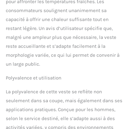
pour affronter les températures fraîches. Les
intérieure pour les petits
objets. Deux poches
consommateurs soulignent unanimement sa
chauffe-mains avec
capacité à offrir une chaleur suffisante tout en
fermeture à glissière Deux
poches zippées sur le haut
restant légère. Un avis d’utilisateur spécifie que,
du bras. Poignets
malgré une ampleur plus que nécessaire, la veste
élastiqués avec ouverture
pour le pouce. Ceinture
reste accueillante et s’adapte facilement à la
avec cordon de serrage
morphologie variée, ce qui lui permet de convenir à
pour un meilleur
ajustement Matériau de la
un large public.
coque : 100% Polyester
avec envers en
Polyvalence et utilisation
micropolaire. Matière
polaire : 100% Polyester
La polyvalence de cette veste se reflète non
avec envers en mesh
seulement dans sa coupe, mais également dans ses
applications pratiques. Conçue pour les hommes,
selon le service destiné, elle s’adapte aussi à des
activités variées, y compris des environnements