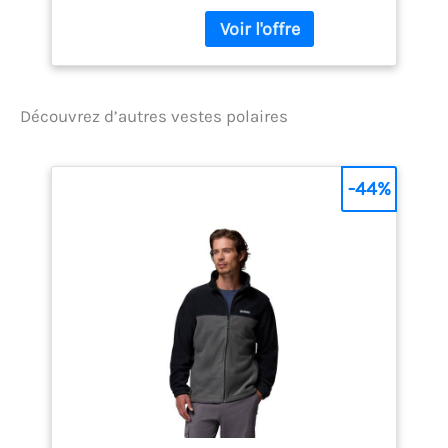
en polaire aux propriétés
thermiques
exceptionnelles. Fournit
excellente protection
contre les conditions
Découvrez d’autres vestes polaires
difficiles Fermeture à
glissière avant intégrale
avec deux curseurs,
protège-tempête interne,
-44%
protège-menton et
fermeture à glissière
adaptée aux gants Col
montant Poche poitrine
intérieure pour les petits
objets. Deux poches
chauffe-mains avec
fermeture à glissière Deux
poches zippées sur le haut
du bras. Poignets
élastiqués avec ouverture
pour le pouce. Ceinture