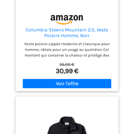
avec cordon de serrage
pour un meilleur
ajustement Matériau de la
coque : 100% Polyester
avec envers en
Columbia Steens Mountain 2.0, Veste
micropolaire. Matière
Polaire Homme, Noir
polaire : 100% Polyester
Veste polaire zippée moderne et classique pour
avec envers en mesh
homme, Idéale pour un usage au quotidien Col
montant qui conserve la chaleur et protège des
éléments Les poches zippées gardent vos mains au
55,00 €
chaud et protègent vos objets de valeur tels que les
30,99 €
smartphones en toute sécurité sans qu'ils ne
tombent Disponibles dans une variété de couleur,
Logo Columbia discret Contenu : 1x Columbia
Steens Moutain 20 Veste polaire zippée pour
homme, Polaire à filaments MTR 100% polyester,
250g, Couleur : Black, Grill, Taille : M, ArtNo 1476671