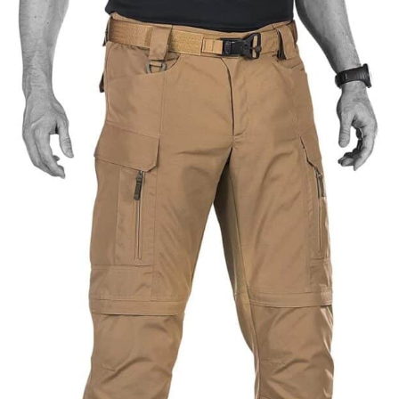
dessus une chemise ou sous un manteau plus
épais. Elle offre une chaleur douillette sans être
contraignante, ce qui en fait un vêtement idéal pour
les voyages, les randonnées ou les moments de
détente. Ce vêtement polyvalent peut se porter en
veste d'extérieur, en pull polaire pour un look
décontracté ou même en veste pour homme
adaptée au bureau les jours plus frais.