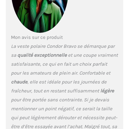
objets. Deux poches
chauffe-mains avec
fermeture à glissière Deux
poches zippées sur le haut
du bras. Poignets
élastiqués avec ouverture
Mon avis sur ce produit
pour le pouce. Ceinture
avec cordon de serrage
La veste polaire Condor Bravo se démarque par
pour un meilleur
sa
qualité exceptionnelle
et une coupe vraiment
ajustement Matériau de la
coque : 100% Polyester
satisfaisante, ce qui en fait un choix parfait
avec envers en
pour les amateurs de plein air. Confortable et
micropolaire. Matière
polaire : 100% Polyester
chaude
, elle est idéale pour les journées de
avec envers en mesh
fraîcheur, tout en restant suffisamment
légère
pour être portée sans contrainte. Si je devais
mentionner un point négatif, ce serait la taille
qui peut légèrement dérouter et nécessite peut-
être d’être essayée avant l’achat. Malgré tout, sa