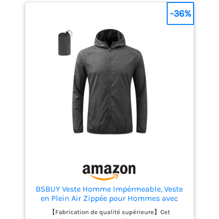
à l'aise. Elle vous protège également des UV et du
vent, ce qui la rend idéale en toute saison.
-36%
【Conception pratique】Cette veste unisexe est
polyvalente : elle peut servir d'imperméable, de
chapeau de soleil, de manchettes solaires ou de
veste légère. Parfaite au quotidien et pour diverses
activités de plein air. 【Facile à ranger】Grâce à sa
housse de rangement incluse, vous pouvez ranger
la veste facilement et l'emporter partout avec vous :
dans un sac à dos, un sac à main ou une voiture.
Ainsi, vous serez paré(e) aux changements de
météo imprévus sans craindre d'être mouillé(e).
【Polyvalent】Cet imperméable pour homme est
idéal pour diverses activités sous la pluie, comme
le jogging, le vélo, la randonnée, le camping, le
pique-nique, l'alpinisme ou la moto. Il offre
protection et confort lors de la pratique de
différents sports.
BSBUY Veste Homme Impérmeable, Veste
en Plein Air Zippée pour Hommes avec
Sac, Veste de Randonnée Homme, Veste
【Fabrication de qualité supérieure】Cet
Running Course Tactique Travail Légère