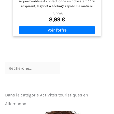
imperméable est confectionné en polyester 100 %
pour Sport Cyclisme Voyage, Avec
respirant, léger et à séchage rapide. Sa matière
Poches，Gris, L
douce et agréable au toucher offre un confort
13,99 €
optimal, même en cas d'utilisation prolongée.
8,99 €
【Protection contre les intempéries】Cette veste
imperméable d'extérieur vous protège efficacement
des pluies fines et des bruines (elle n'est pas
adaptée aux fortes averses), vous gardant au sec et
à l'aise. Elle vous protège également des UV et du
vent, ce qui la rend idéale en toute saison.
【Conception pratique】Cette veste unisexe est
polyvalente : elle peut servir d'imperméable, de
chapeau de soleil, de manchettes solaires ou de
veste légère. Parfaite au quotidien et pour diverses
activités de plein air. 【Facile à ranger】Grâce à sa
housse de rangement incluse, vous pouvez ranger
la veste facilement et l'emporter partout avec vous :
dans un sac à dos, un sac à main ou une voiture.
Ainsi, vous serez paré(e) aux changements de
météo imprévus sans craindre d'être mouillé(e).
Dans la catégorie Activités touristiques en
【Polyvalent】Cet imperméable pour homme est
idéal pour diverses activités sous la pluie, comme
Allemagne
le jogging, le vélo, la randonnée, le camping, le
pique-nique, l'alpinisme ou la moto. Il offre