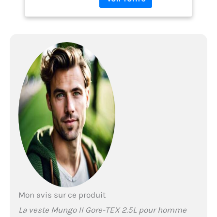
comme 3e couche et
utilisable par tous les
temps Rempart
imperméable avec
membrane Gore-Tex 2.5L
idéale par temps pluvieux
et venteux, Technologie
coupe-vent, 100% polyester
recyclé Design sportif,
Coupe confortable et
protectrICE, Coutures
thermosoudées,
Ventilations dessous de
bras zippées, Conception à
faible impact
environnemental Low
Impact Veste avec capuche
réglable, Poches mains
zippées sous rabats, Bas
Mon avis sur ce produit
réglable par cordon
La veste Mungo II Gore-TEX 2.5L pour homme
élastique et autobloqueur,