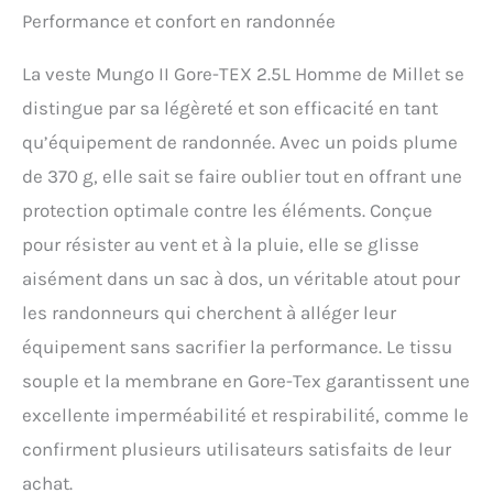
imperméable avec
Performance et confort en randonnée
membrane Gore-Tex 2.5L
idéale par temps pluvieux
La veste Mungo II Gore-TEX 2.5L Homme de Millet se
et venteux, Technologie
distingue par sa légèreté et son efficacité en tant
coupe-vent, 100% polyester
recyclé Design sportif,
qu’équipement de randonnée. Avec un poids plume
Coupe confortable et
de 370 g, elle sait se faire oublier tout en offrant une
protectrICE, Coutures
thermosoudées,
protection optimale contre les éléments. Conçue
Ventilations dessous de
pour résister au vent et à la pluie, elle se glisse
bras zippées, Conception à
faible impact
aisément dans un sac à dos, un véritable atout pour
environnemental Low
les randonneurs qui cherchent à alléger leur
Impact Veste avec capuche
réglable, Poches mains
équipement sans sacrifier la performance. Le tissu
zippées sous rabats, Bas
souple et la membrane en Gore-Tex garantissent une
réglable par cordon
élastique et autobloqueur,
excellente imperméabilité et respirabilité, comme le
Poignets réglables par
confirment plusieurs utilisateurs satisfaits de leur
velcro Contenu : 1x Veste
hardshell de randonnée
achat.