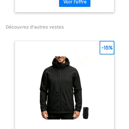
marche active, Portée
comme 3e couche et
utilisable par tous les
temps Rempart
imperméable avec
Découvrez d’autres vestes
membrane Gore-Tex 2.5L
idéale par temps pluvieux
et venteux, Technologie
-15%
coupe-vent, 100% polyester
recyclé Design sportif,
Coupe confortable et
protectrICE, Coutures
thermosoudées,
Ventilations dessous de
bras zippées, Conception à
faible impact
environnemental Low
Impact Veste avec capuche
réglable, Poches mains
zippées sous rabats, Bas
réglable par cordon
élastique et autobloqueur,