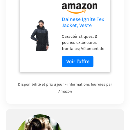
Dainese Ignite Tex
Jacket, Veste
Polaire Moto,
Caractéristiques: 2
Homme,
poches extérieures
Noir/Camo-Gray,
frontales; Vêtement de
44
moto certifié EN 17092
A; Inserts
réfléchissants
intégrés; Rangement
intérieur pour
Disponibilité et prix à jour – informations fournies par
écouteurs; Bande
réfléchissante pour
Amazon
enrouler la capuche
lorsqu'elle n'est pas
portée; Capuche
amovible et réglable;
Fermeture éclair YKK
Vislon Ergonomie: