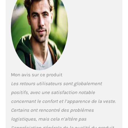
Poignets élastiques;
Réglage de la capuche;
Boucle de connexion
blouson-pantalon;
Ceinture réglable
Matériaux Principaux:
Tissu polaire déperlant
Performance Shock:
Poche pour protection
de poitrine Double
Chest (Pro-Armor
uniquement); Poche
Mon avis sur ce produit
pour protection
dorsale G1 & G2;
Les retours utilisateurs sont globalement
Protections Pro-Armor
positifs, avec une satisfaction notable
amovibles certifiées
EN 1621.1 pour les
concernant le confort et l’apparence de la veste.
coudes; Protections
Certains ont rencontré des problèmes
Pro-Armor amovibles
certifiées EN 1621.1
logistiques, mais cela n’altère pas
pour les épaules
l’appréciation générale de la qualité du produit.