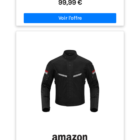
Sécurité garantie avec 4 protections CE niveau 2
99,99 €
aux épaules et aux coudes, plus une protection EVA
amovible au dos pour une protection optimale.
【Design pratique et flexible】Capuche amovible
pour une liberté de mouvement totale. Quatre
poches zippées protègent efficacement vos objets
de valeur. 【Doublure intérieure amovible 】
Adaptée à toutes les saisons : gardez la doublure
pour l’hiver, retirez-la facilement quand il fait
chaud. 【Détails réfléchissants 】Bandes
réfléchissantes sur le dos et les manches pour une
meilleure visibilité et sécurité, de jour comme de
nuit.