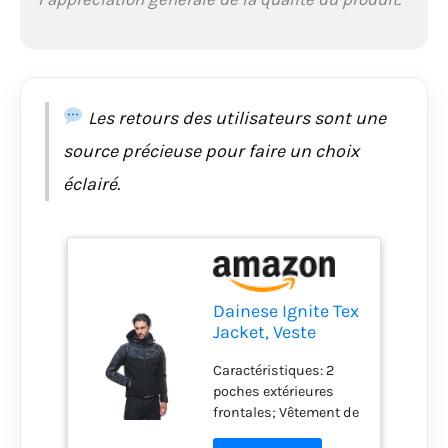
Température: Doublure
en mesh respirant
Les retours des utilisateurs sont une
source précieuse pour faire un choix
éclairé.
Dainese Ignite Tex
Jacket, Veste
Polaire Moto,
Caractéristiques: 2
Homme,
poches extérieures
Noir/Camo-Gray,
frontales; Vêtement de
44
moto certifié EN 17092