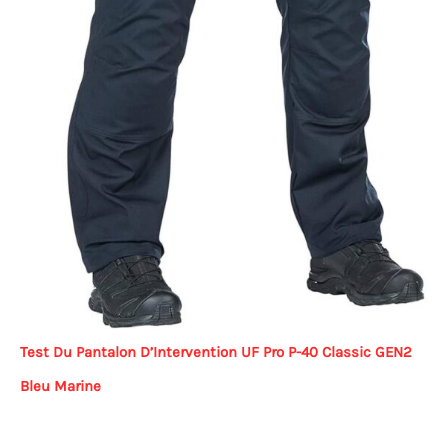
Test Du Pantalon D’Intervention UF Pro P-40 Classic GEN2
Bleu Marine