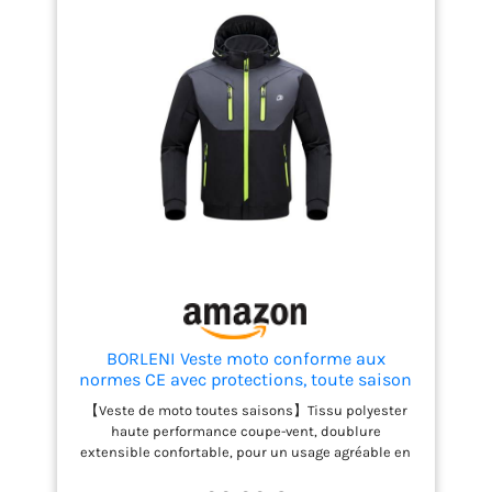
bras, les poignets, le col et l'ourlet, vous permettant
d'ajuster la coupe à votre convenance Design
soigné : Nos vestes de moto sont dotées de bandes
réfléchissantes sur les épaules pour une sécurité
accrue lors des trajets nocturnes. Des poches
zippées pratiques des deux côtés offrent un espace
de rangement suffisant pour vos effets personnels
Élégantes et fonctionnelles : les vestes de moto
IRON JIA'S allient style et protection professionnelle.
Que vous rouliez en ville ou sur l’autoroute, elles
vous assurent une allure impeccable.
BORLENI Veste moto conforme aux
normes CE avec protections, toute saison
【Veste de moto toutes saisons】Tissu polyester
haute performance coupe-vent, doublure
extensible confortable, pour un usage agréable en
hiver comme en été. 【Protections CE amovibles】