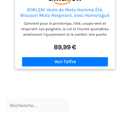
BORLENI Veste de Moto Homme Été,
Blouson Moto Respirant, avec Homologué
CE Protections Amovibles aux Coudes et
Convient pour le printemps, l'été, coupe-vent et
Épaules, Réflexion Brillante, Noir XL
respirant. Les poignets, le col et l'ourlet ajustables
améliorent l'ajustement et le confort. Une poche
intérieure et deux poches extérieures pour ranger
de petits objets. Polyester polyester 600 deniers
89,99 €
hautes performances résistant à l'abrasion et au
vent, doublure en tissu polyester élastique,
respirant et confortable Protections EVA 5 pièces
amovibles en réflexion sur la luminosité, au dos,
aux épaules et aux coudes Veuillez vous référer
attentivement au tableau des tailles pour choisir
votre taille avant de commander. LA QUALITÉ EST
NOTRE CULTURE. Qualité garantie par au moins 6
mois de garantie. Si vous avez des questions,
n'hésitez pas à nous envoyer un courriel. Nous
répondrons dans les 24 heures