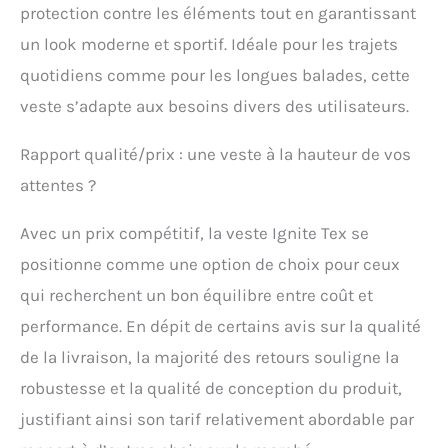
protection contre les éléments tout en garantissant
Tissu polaire déperlant
Performance Shock:
un look moderne et sportif. Idéale pour les trajets
Poche pour protection de
quotidiens comme pour les longues balades, cette
poitrine Double Chest
(Pro-Armor
veste s’adapte aux besoins divers des utilisateurs.
uniquement); Poche
pour protection dorsale
Rapport qualité/prix : une veste à la hauteur de vos
G1 & G2; Protections Pro-
Armor amovibles
attentes ?
certifiées EN 1621.1 pour
les coudes; Protections
Avec un prix compétitif, la veste Ignite Tex se
Pro-Armor amovibles
positionne comme une option de choix pour ceux
certifiées EN 1621.1 pour
les épaules Température:
qui recherchent un bon équilibre entre coût et
Doublure en mesh
performance. En dépit de certains avis sur la qualité
respirant
de la livraison, la majorité des retours souligne la
robustesse et la qualité de conception du produit,
justifiant ainsi son tarif relativement abordable par