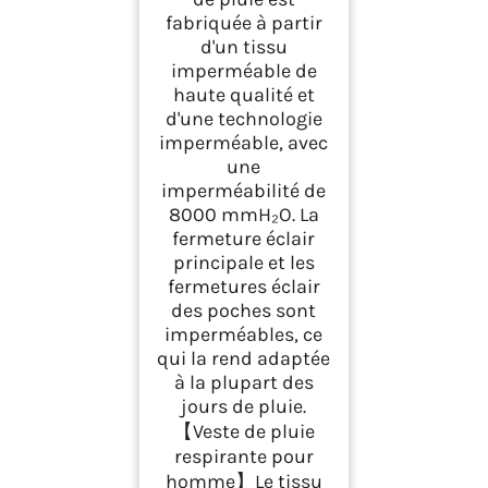
cyclisme, la
fabriquée à partir
randonnée et
d'un tissu
l'escalade
imperméable de
haute qualité et
d'une technologie
imperméable, avec
une
imperméabilité de
8000 mmH₂O. La
fermeture éclair
principale et les
fermetures éclair
des poches sont
imperméables, ce
qui la rend adaptée
à la plupart des
jours de pluie.
【Veste de pluie
respirante pour
homme】Le tissu