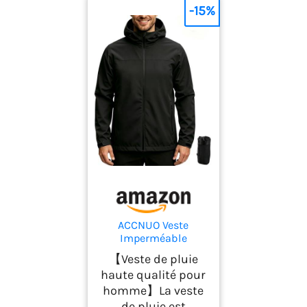
-15%
ACCNUO Veste
Imperméable
Homme
【Veste de pluie
Imperméable et
haute qualité pour
légère Veste de pluie
homme】La veste
pour homme veste de
pluie pour le
de pluie est