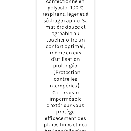
confectionné en
Travail Légère pour
polyester 100 %
Sport Cyclisme
respirant, léger et à
Voyage, Sans Poches,
séchage rapide. Sa
Gris, M
matière douce et
agréable au
toucher offre un
confort optimal,
même en cas
d'utilisation
prolongée.
【Protection
contre les
intempéries】
Cette veste
imperméable
d'extérieur vous
protège
efficacement des
pluies fines et des