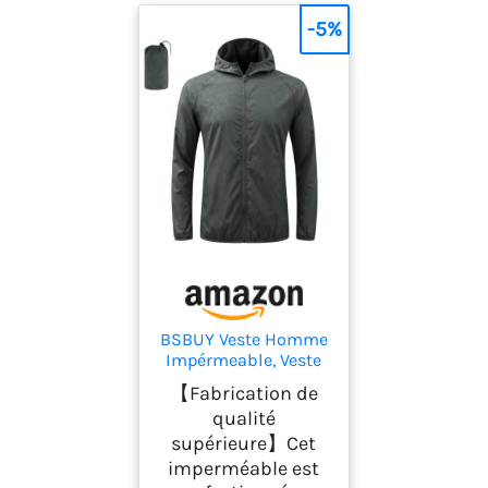
-5%
BSBUY Veste Homme
Impérmeable, Veste
en Plein Air Zippée
【Fabrication de
pour Hommes avec
qualité
Sac, Veste de
supérieure】Cet
Randonnée Homme,
Veste Running
imperméable est
Course Tactique