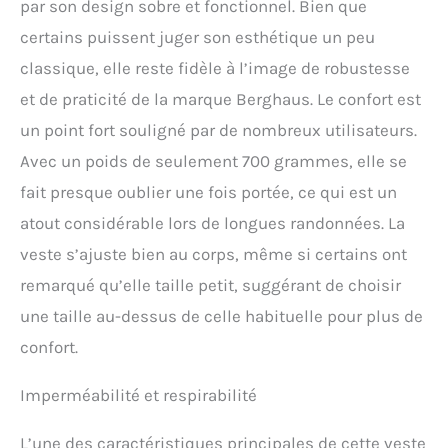
par son design sobre et fonctionnel. Bien que
peu de choses sont plus
pratiques qu'une capuche
certains puissent juger son esthétique un peu
enroulable offrant une
classique, elle reste fidèle à l’image de robustesse
protection supplémentaire
contre les intempéries. Cet
et de praticité de la marque Berghaus. Le confort est
essentiel de randonnée se
un point fort souligné par de nombreux utilisateurs.
range facilement lorsque
le soleil brille et les deux
Avec un poids de seulement 700 grammes, elle se
poches chauffe-mains
fait presque oublier une fois portée, ce qui est un
inférieures sont une
bénédiction lorsque le
atout considérable lors de longues randonnées. La
vent mord Durabilité et
veste s’ajuste bien au corps, même si certains ont
chaleur : peu importe où
vous êtes, vous pouvez
remarqué qu’elle taille petit, suggérant de choisir
compter sur l'extérieur
une taille au-dessus de celle habituelle pour plus de
résistant et indéchirable
grâce au tissu
confort.
indéchirable et rester au
chaud grâce à la fermeture
Imperméabilité et respirabilité
éclair InterActive, ce qui
signifie que vous pouvez
L’une des caractéristiques principales de cette veste
fermer l'une de nos