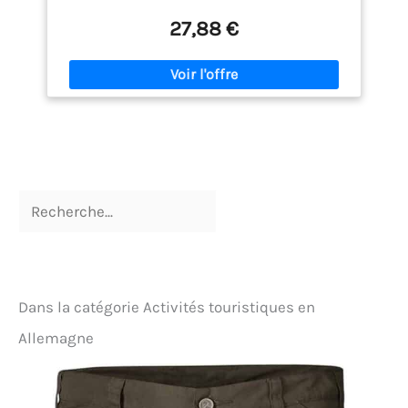
agréable au toucher. Elle peut se porter comme une
veste fine et est donc parfaite pour l'automne, le
27,88 €
printemps et le début de l'hiver. 【Détails & Points
Forts】Loose Fit / Coupe classique / Design cargo
vintage / Velours côtelé doux / Col à revers /
Fermeture à boutons-pression / 2 poches poitrine
avec boutons-pression / 2 poches latérales /
Manches longues avec poignets à boutons /
Manches raglan pour une liberté de mouvement
totale / Coutures parfaites / Polyvalent 【Design
Pratique】Cette veste d'automne pour homme
dispose de quatre poches pratiques pour ranger
des objets importants tels que des clés, des cartes
de visite, des stylos ou des téléphones portables.
Elle allie praticité et style. 【Match】Cette veste en
velours côtelé peut se porter seule ou avec un t-
shirt et un jean ou un pantalon pour un look
décontracté. C'est un excellent ajout à votre garde-
Dans la catégorie Activités touristiques en
robe. 【Différentes Occasions】Que ce soit pour un
usage quotidien, pour adopter un style streetwear,
Allemagne
pour pratiquer des activités de plein air, pour faire
du shopping, pour sortir en boîte, pour aller en
soirée, pour un rendez-vous ou pour aller au bureau
: cette veste en velours côtelé pour homme est