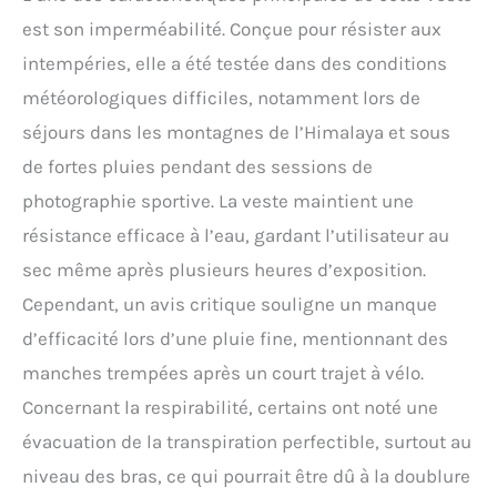
couches intermédiaires
est son imperméabilité. Conçue pour résister aux
compatibles pour une
intempéries, elle a été testée dans des conditions
couche thermique
supplémentaire Garantie
météorologiques difficiles, notamment lors de
imperméable : aucune
séjours dans les montagnes de l’Himalaya et sous
chute ne passera par le
tissu Gore-Tex 2 couches,
de fortes pluies pendant des sessions de
100 % imperméable, qui
photographie sportive. La veste maintient une
est toujours
complètement respirant.
résistance efficace à l’eau, gardant l’utilisateur au
Idéal pour les longues
sec même après plusieurs heures d’exposition.
randonnées en montagne
ou les promenades de la
Cependant, un avis critique souligne un manque
semaine pluvieuse à la
d’efficacité lors d’une pluie fine, mentionnant des
campagne Innovation
manches trempées après un court trajet à vélo.
exceptionnelle : depuis
notre fondation en 1966,
Concernant la respirabilité, certains ont noté une
Berghaus, « Mountain
évacuation de la transpiration perfectible, surtout au
House » en Allemagne,
s'est engagé à fabriquer
niveau des bras, ce qui pourrait être dû à la doublure
des équipements