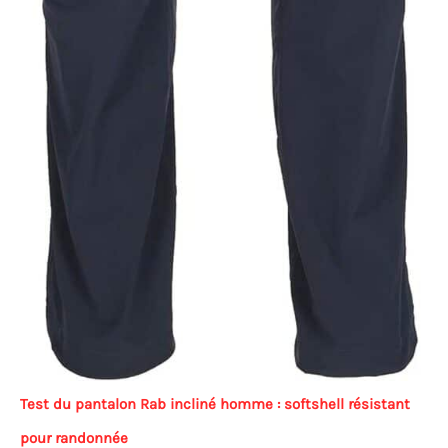
Test du pantalon Rab incliné homme : softshell résistant
pour randonnée