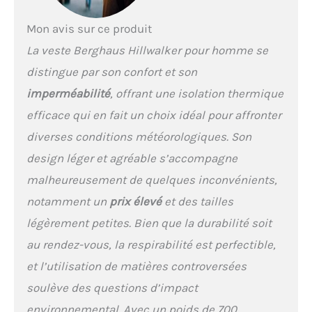
bénédiction lorsque le
vent mord Durabilité et
Mon avis sur ce produit
chaleur : peu importe où
La veste Berghaus Hillwalker pour homme se
vous êtes, vous pouvez
compter sur l'extérieur
distingue par son confort et son
résistant et indéchirable
imperméabilité
, offrant une isolation thermique
grâce au tissu
indéchirable et rester au
efficace qui en fait un choix idéal pour affronter
chaud grâce à la fermeture
diverses conditions météorologiques. Son
éclair InterActive, ce qui
signifie que vous pouvez
design léger et agréable s’accompagne
fermer l'une de nos
malheureusement de quelques inconvénients,
couches intermédiaires
compatibles pour une
notamment un
prix élevé
et des tailles
couche thermique
légèrement petites. Bien que la durabilité soit
supplémentaire Garantie
imperméable : aucune
au rendez-vous, la respirabilité est perfectible,
chute ne passera par le
et l’utilisation de matières controversées
tissu Gore-Tex 2 couches,
100 % imperméable, qui
soulève des questions d’impact
est toujours
environnemental. Avec un poids de 700