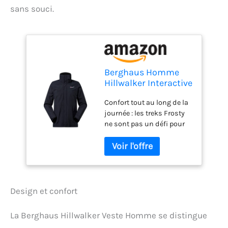
sans souci.
Berghaus Homme
Hillwalker Interactive
Gore-tex
Confort tout au long de la
Imperméable
journée : les treks Frosty
Respirante et
ne sont pas un défi pour
Durable Veste, Noir,
cette veste super
XL EU
polyvalente. La veste
imperméable Hillwalker
Interactive Gore-Tex offre
durabilité et d'excellentes
performances sur les
Design et confort
collines froides. Il fait face
aux éléments un jeu
La Berghaus Hillwalker Veste Homme se distingue
d'enfant Design interactif :