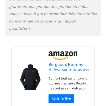
complètement respirant.
grammes, elle promet une protection fiable,
Idéal pour les longues
randonnées en montagne
mais à un coût qui pourrait faire hésiter certains
ou les promenades de la
consommateurs soucieux du rapport
semaine pluvieuse à la
campagne Innovation
qualité/prix.
exceptionnelle : depuis
notre fondation en 1966,
Berghaus, « Mountain
House » en Allemagne,
s'est engagé à fabriquer
des équipements
appropriés. Aujourd'hui,
Berghaus Homme
nous sommes toujours la
Hillwalker Interactive
marque leader mondial
Gore-tex
pour des produits de
Confort tout au long de la
Imperméable
qualité et durables.
journée : les treks Frosty
Respirante et
Certaines choses ne
ne sont pas un défi pour
Durable Veste, Noir,
changeront jamais
cette veste super
XL EU
polyvalente. La veste
imperméable Hillwalker