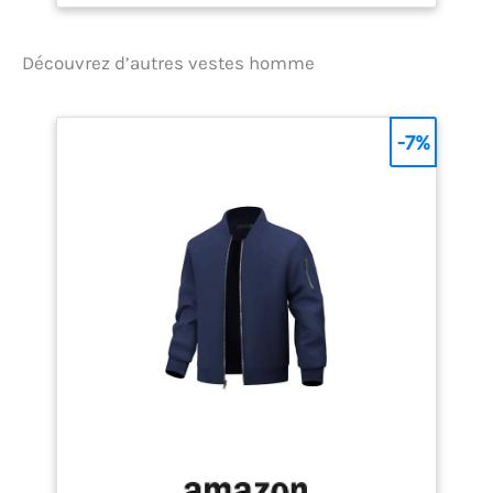
Interactive Gore-Tex offre
durabilité et d'excellentes
performances sur les
Découvrez d’autres vestes homme
collines froides. Il fait face
aux éléments un jeu
d'enfant Design interactif :
-7%
peu de choses sont plus
pratiques qu'une capuche
enroulable offrant une
protection supplémentaire
contre les intempéries. Cet
essentiel de randonnée se
range facilement lorsque
le soleil brille et les deux
poches chauffe-mains
inférieures sont une
bénédiction lorsque le
vent mord Durabilité et
chaleur : peu importe où
vous êtes, vous pouvez
compter sur l'extérieur