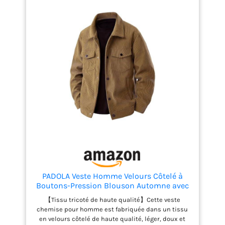
résistance aux plis et la facilité d'entretien. Ce
blouson convient à de multiples occasions,telles
que shopping, fête,grande vacance ou tout
simplement l’utilisation quotidienne.Un style
simple mais sur mesure avec des lignes épurées
PADOLA Veste Homme Velours Côtelé à
Boutons-Pression Blouson Automne avec
Multi-Poches Veste mi Saison Cowboy
【Tissu tricoté de haute qualité】Cette veste
Chemise Uni Coupe Vent Cargo
chemise pour homme est fabriquée dans un tissu
Surchemise Vintage Manteau Cadeau (0
en velours côtelé de haute qualité, léger, doux et
Marron, M)