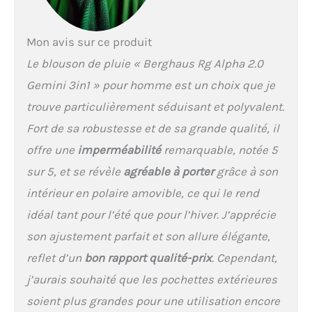
respirabilité. Les
essentiels restent en
Mon avis sur ce produit
sécurité et les doigts
restent bien au chaud
Le blouson de pluie « Berghaus Rg Alpha 2.0
dans deux poches zippées
Gemini 3in1 » pour homme est un choix que je
pour les mains. Trouvez un
ajustement parfait avec
trouve particulièrement séduisant et polyvalent.
des poignets réglables et
Fort de sa robustesse et de sa grande qualité, il
un ourlet à double cordon
de serrage. Profitez d'un
offre une
imperméabilité
remarquable, notée 5
mouvement illimité grâce
sur 5, et se révèle
agréable à porter
grâce à son
à une plus grande
articulation
intérieur en polaire amovible, ce qui le rend
idéal tant pour l’été que pour l’hiver. J’apprécie
son ajustement parfait et son allure élégante,
reflet d’un
bon rapport qualité-prix
. Cependant,
j’aurais souhaité que les pochettes extérieures
soient plus grandes pour une utilisation encore