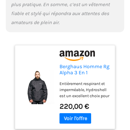
plus pratique. En somme, c’est un vêtement
fiable et stylé qui répondra aux attentes des
amateurs de plein air.
Berghaus Homme Rg
Alpha 3 En 1
Amovible, Confort
Entièrement respirant et
Supplémentaire,
imperméable, Hydroshell
Manteau Léger Veste
est un excellent choix pour
Imperméable Avec
les conditions
Polaire, Noir, L EU
220,00 €
météorologiques
changeantes et humides
Combiner des couches ou
les porter séparément est