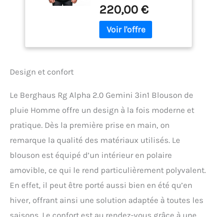
les conditions
Polaire, Noir, L EU
220,00 €
météorologiques
changeantes et humides
Combiner des couches ou
les porter séparément est
la beauté de notre gamme
InterActive Ajustez votre
Design et confort
capuche pour un
ajustement parfait et une
meilleure protection contre
Le Berghaus Rg Alpha 2.0 Gemini 3in1 Blouson de
les intempéries - S'enroule
pluie Homme offre un design à la fois moderne et
facilement lorsque le soleil
brille Les essentiels
pratique. Dès la première prise en main, on
restent en sécurité et les
remarque la qualité des matériaux utilisés. Le
doigts restent bien au
blouson est équipé d’un intérieur en polaire
chaud dans deux poches
zippées pour les mains
amovible, ce qui le rend particulièrement polyvalent.
Restez confortable et frais
En effet, il peut être porté aussi bien en été qu’en
avec taffetas et doublure
en maille pour plus de
hiver, offrant ainsi une solution adaptée à toutes les
respirabilité. Les
saisons. Le confort est au rendez-vous grâce à une
essentiels restent en