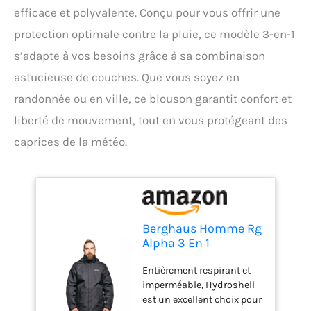
efficace et polyvalente. Conçu pour vous offrir une
protection optimale contre la pluie, ce modèle 3-en-1
s’adapte à vos besoins grâce à sa combinaison
astucieuse de couches. Que vous soyez en
randonnée ou en ville, ce blouson garantit confort et
liberté de mouvement, tout en vous protégeant des
caprices de la météo.
Berghaus Homme Rg
Alpha 3 En 1
Amovible, Confort
Entièrement respirant et
Supplémentaire,
imperméable, Hydroshell
Manteau Léger Veste
est un excellent choix pour
Imperméable Avec