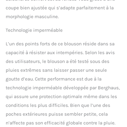
sécurité et les doigts
coupe bien ajustée qui s’adapte parfaitement à la
restent bien au chaud
morphologie masculine.
dans deux poches zippées
pour les mains. Trouvez un
ajustement parfait avec
Technologie imperméable
des poignets réglables et
un ourlet à double cordon
L’un des points forts de ce blouson réside dans sa
de serrage. Profitez d'un
capacité à résister aux intempéries. Selon les avis
mouvement illimité grâce
à une plus grande
des utilisateurs, le blouson a été testé sous des
articulation
pluies extrêmes sans laisser passer une seule
goutte d’eau. Cette performance est due à la
technologie imperméable développée par Berghaus,
qui assure une protection optimale même dans les
conditions les plus difficiles. Bien que l’une des
poches extérieures puisse sembler petite, cela
n’affecte pas son efficacité globale contre la pluie.