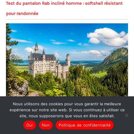
Test du pantalon Rab incliné homme : softshell résistant
pour randonnée
Nous utilisons des cookies pour vous garantir la meilleure
expérience sur notre site web. Si vous continuez à utiliser ce
Expériences nature & outdoor en Allemagne
site, nous supposerons que vous en êtes satisfait.
Oui
Non
Politique de confidentialité