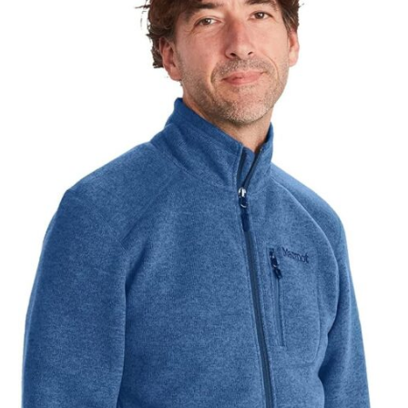
manteau garantit que vous restez confortable et
protégé. Durabilité et entretien : UMIPUBO s'engage
à créer des équipements de plein air durables et de
haute qualité. Pour maintenir les performances
imperméables du manteau, nous recommandons
de le laver à la main pour éviter d'endommager le
revêtement hydrofuge. Cela garantit que le manteau
conserve sa résistance à l'eau et continue de
fournir une protection fiable pour les saisons à
venir. Protection versatile et stylée : Que vous soyez
en randonnée, en camping ou simplement，le
manteau imperméable pour homme de UMIPUBO
est le choix parfait. Son design léger et sa doublure
respirante garantissent le confort, tandis que
l'extérieur hydrofuge vous garde au sec. Disponible
en tailles M à XXL et en couleurs comme le gris, le
noir, le vert fluo et le bleu marine, ce manteau est
parfait pour les amateurs de plein air qui
demandent à la fois fonctionnalité et style.