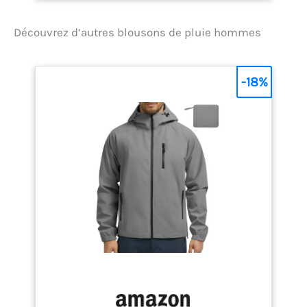
la beauté de notre gamme
InterActive Ajustez votre
Découvrez d’autres blousons de pluie hommes
capuche pour un
ajustement parfait et une
meilleure protection contre
les intempéries - S'enroule
-18%
facilement lorsque le soleil
brille Les essentiels
restent en sécurité et les
doigts restent bien au
chaud dans deux poches
zippées pour les mains
Restez confortable et frais
avec taffetas et doublure
en maille pour plus de
respirabilité. Les
essentiels restent en
sécurité et les doigts
restent bien au chaud
dans deux poches zippées
pour les mains. Trouvez un