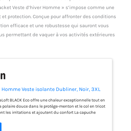
d Jacket Veste d’hiver Homme » s’impose comme une
 et protection. Conçue pour affronter des conditions
ation efficace et une robustesse qui sauront vous
us permettant de vaquer à vos activités extérieures
 Homme Veste isolante Dubliner, Noir, 3XL
aLoft BLACK Eco offre une chaleur exceptionnelle tout en
La polaire douce dans le protège-menton et le col en tricot
t les irritations et ajoutent du confort La capuche
e dans le col pour un rangement pratique et une
able Les deux poches extérieures et intérieures offrent
 pratique pour les articles essentiels Le revêtement