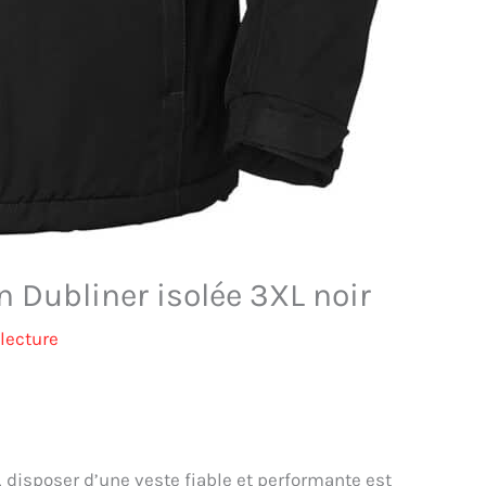
n Dubliner isolée 3XL noir
lecture
r, disposer d’une veste fiable et performante est