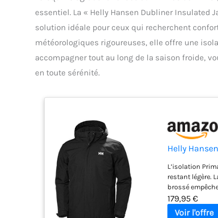
essentiel. La « Helly Hansen Dubliner Insulate
solution idéale pour ceux qui recherchent confort
météorologiques rigoureuses, elle offre une isol
accompagner tout au long de la saison froide, vo
en toute sérénité.
Helly Hansen
L’isolation Prim
restant légère. 
brossé empêchen
179,95 €
pliable se repli
protection adapt
une organisation