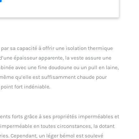
pêche l’eau de pénétrer dans le tissu tout en
rabilité
par sa capacité à offrir une isolation thermique
 d’une épaisseur apparente, la veste assure une
mbinée avec une fine doudoune ou un pull en laine,
se même qu’elle est suffisamment chaude pour
point fort indéniable.
 vents forts grâce à ses propriétés imperméables et
e imperméable en toutes circonstances, la dotant
ries. Cependant, un léger bémol est soulevé