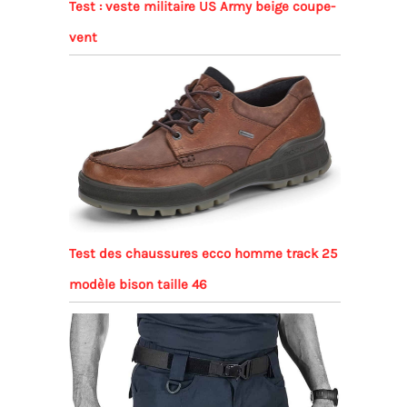
Test : veste militaire US Army beige coupe-
vent
Test des chaussures ecco homme track 25
modèle bison taille 46