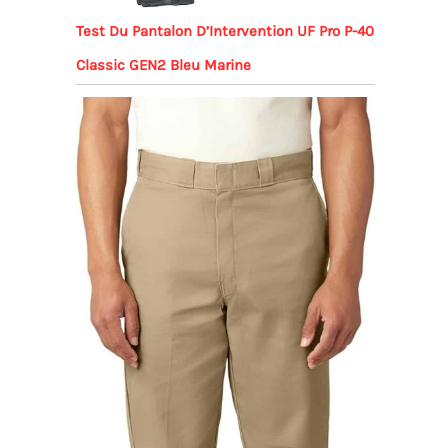
Test Du Pantalon D’Intervention UF Pro P-40
Classic GEN2 Bleu Marine