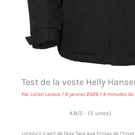
Test de la veste Helly Hanse
Par
Julien Leroux
/
9 janvier 2026
/
4 minutes de 
4.8/5 - (5 votes)
Lorsqu’il s’agit de faire face aux frimas de l’hive