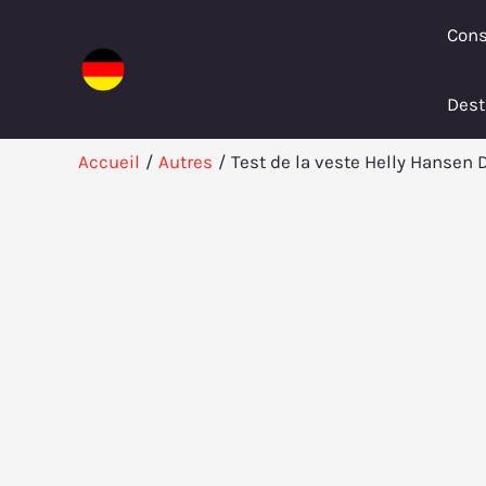
Aller
Cons
au
contenu
Dest
Accueil
Autres
Test de la veste Helly Hansen 