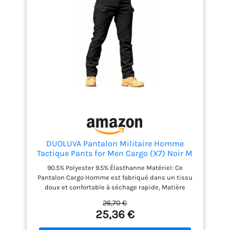
DUOLUVA Pantalon Militaire Homme
Tactique Pants for Men Cargo (X7) Noir M
90.5% Polyester 9.5% Élasthanne Matériel: Ce
Pantalon Cargo Homme est fabriqué dans un tissu
doux et confortable à séchage rapide, Matière
légèrement élastique et imperméable Conception à
26,70 €
10 Poches: Ce pantalon tactique pour hommes peut
25,36 €
bien répondre à vos divers besoins de stockage,
taille élastique, pas de cadeau de ceinture