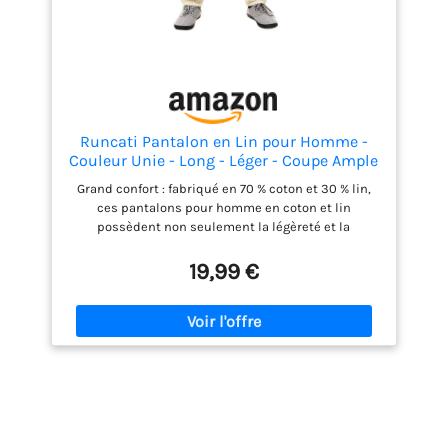
Runcati Pantalon en Lin pour Homme -
Couleur Unie - Long - Léger - Coupe Ample
- avec Cordon de Serrage - pour Les
Grand confort : fabriqué en 70 % coton et 30 % lin,
Vacances, la Plage, Le Quotidien, Beige, XL
ces pantalons pour homme en coton et lin
possèdent non seulement la légèreté et la
respirabilité du lin, mais aussi la douceur, le
confort et la durabilité du tissu en pur coton.
19,99 €
Pantalon large en lin : le lin est très confortable,
mais il manque d'élasticité. Ainsi, le pantalon en lin
a généralement une coupe ample. Permet de bouger
librement et de mieux respirer les jambes, afin de
profiter d'un excellent confort lorsque vous les
portez. Pantalon d'été simple : avec notre pantalon
d'été simple, élégant et agréable, vous avez toujours
un confort et une mobilité optimale, que ce soit au
travail ou pendant les loisirs. Aucun design