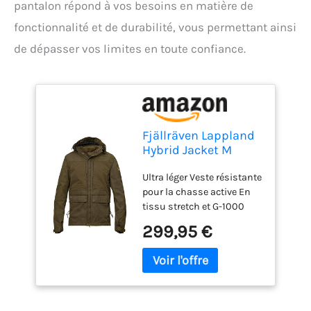
pantalon répond à vos besoins en matière de
fonctionnalité et de durabilité, vous permettant ainsi
de dépasser vos limites en toute confiance.
Fjällräven Lappland
Hybrid Jacket M
Veste de sport
Ultra léger Veste résistante
Homme Dark Olive
pour la chasse active En
FR : 2XL (Taille
tissu stretch et G-1000
Fabricant : XXL)
Silent Eco Capuche
299,95 €
amovible Department:
Homme