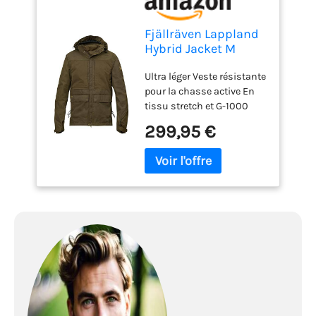
Fjällräven Lappland
Hybrid Jacket M
Veste de sport
Ultra léger Veste résistante
Homme Dark Olive
pour la chasse active En
FR : 2XL (Taille
tissu stretch et G-1000
Fabricant : XXL)
Silent Eco Capuche
299,95 €
amovible Department:
Homme