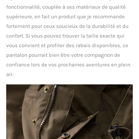
fonctionnalité, couplée à ses matériaux de qualité
supérieure, en fait un produit que je recommande
fortement pour ceux soucieux de la durabilité et du
confort. Si vous pouvez trouver la taille exacte qui
vous convient et profiter des rabais disponibles, ce
pantalon pourrait bien être votre compagnon de
confiance lors de vos prochaines aventures en plein
air.