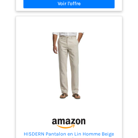
Conception de Niche: l'entrejambe est renforcée et
indéchirable, la conception du genou à double
couche est solide et résistante à l'usure Occasion:
Ce Pantalon Tactique Homme idéal pour les loisirs,
le travail, l'armée, le combat, la tactique, le
camping, l'extérieur, la randonnée, l'escalade, la
moto, le tir, la randonnée en plein air, etc
Remarque: Veuillez vous référer à notre tableau des
tailles avant de commander la meilleure taille. Le
lavage à froid conserve des couleurs vives et une
longue durée de vie sans blanchiment ni repassage.
HISDERN Pantalon en Lin Homme Beige