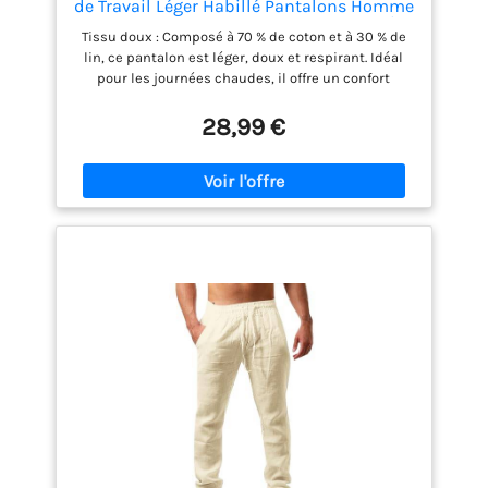
de Travail Léger Habillé Pantalons Homme
Décontractés Coton Casual à Boutons Été
Tissu doux : Composé à 70 % de coton et à 30 % de
et Poches, XL
lin, ce pantalon est léger, doux et respirant. Idéal
pour les journées chaudes, il offre un confort
optimal tout au long de la journée Style décontracté
: Doté d'une fermeture à boutons et de quatre
28,99 €
poches (deux poches avant très profondes et deux
poches arrière stylisées à boutons), il permet de
ranger facilement votre téléphone, vos clés et votre
portefeuille Tailles : Disponible du S au 2XL, facile
d'entretien et adapté à toutes les morphologies.
Lavable en machine, ne se déforme pas facilement.
Attention : si vous achetez un modèle en tissu
foncé, il doit être lavé séparément car il peut
déteindre légèrement Occasions : Convient à toutes
les occasions : au bureau, pour les trajets
quotidiens, les promenades en plein air, les
vacances ou les voyages Assortiments : à porter
avec un t-shirt décontracté pour un look
confortable en vacances, ou avec une chemise
habillée pour une tenue professionnelle idéale en
réunion