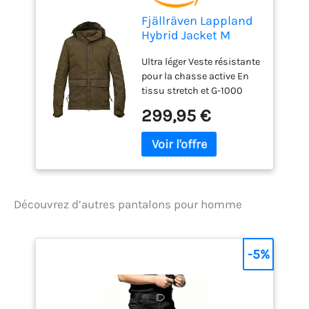
Fjällräven Lappland
Hybrid Jacket M
Veste de sport
Ultra léger Veste résistante
Homme Dark Olive
pour la chasse active En
FR : 2XL (Taille
tissu stretch et G-1000
Fabricant : XXL)
Silent Eco Capuche
299,95 €
amovible Department:
Homme
Découvrez d’autres pantalons pour homme
-5%