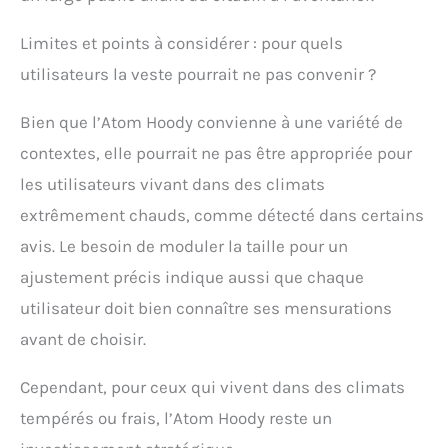
votre sac. La capuche
réglable offre une
Limites et points à considérer : pour quels
protection maximale
utilisateurs la veste pourrait ne pas convenir ?
contre les intempéries et
garantit que votre vision
reste dégagée. Priorité à
Bien que l’Atom Hoody convienne à une variété de
la durabilité : fabriquée
contextes, elle pourrait ne pas être appropriée pour
avec des composants
les utilisateurs vivant dans des climats
approuvés bluesign et
des matériaux recyclés,
extrêmement chauds, comme détecté dans certains
cette veste d'hiver isolée
avis. Le besoin de moduler la taille pour un
pour homme a une
empreinte
ajustement précis indique aussi que chaque
environnementale plus
utilisateur doit bien connaître ses mensurations
faible tout en offrant
une haute performance.
avant de choisir.
Cependant, pour ceux qui vivent dans des climats
tempérés ou frais, l’Atom Hoody reste un