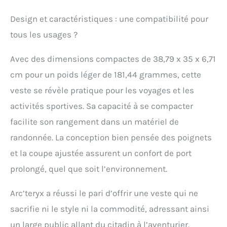
latéraux en polaire
extensible pour la
Design et caractéristiques : une compatibilité pour
ventilation et des motifs
articulés pour plus de
tous les usages ?
confort et de mobilité,
cette veste chaude pour
Avec des dimensions compactes de 38,79 x 35 x 6,71
homme bouge avec
cm pour un poids léger de 181,44 grammes, cette
vous. La capuche
StormHood offre une
veste se révèle pratique pour les voyages et les
chaleur discrète, tandis
activités sportives. Sa capacité à se compacter
que la technologie No
Slip Zip maintient la
facilite son rangement dans un matériel de
fermeture éclair
randonnée. La conception bien pensée des poignets
principale sécurisée.
Pliable avec une
et la coupe ajustée assurent un confort de port
capuche coupe-vent
prolongé, quel que soit l’environnement.
discrète : cette veste
isolante offre une
chaleur légère sans
Arc’teryx a réussi le pari d’offrir une veste qui ne
encombrement, et se
sacrifie ni le style ni la commodité, adressant ainsi
compresse facilement
un large public allant du citadin à l’aventurier.
pour le rangement dans