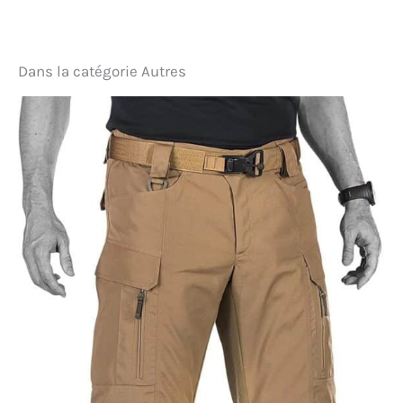
superposition sans couture. Caractéristiques |
[Activités] Utilisation générale, trekking, escalade ;
[Fit] Regular ; [Longueur centrale du dos] (M) 69,5
cm ; [Poids] 444 g ; [Matériau] 58 % polyester recyclé,
Dans la catégorie Autres
36 % polyester, 6 % élasthanne ; [Poche] 85 %
polyamide, 15 % élasthanne