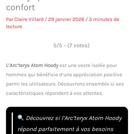
confort
Par
Claire Villard
/
29 janvier 2026
/
3 minutes de
lecture
5/5 - (7 votes)
L’Arc’teryx Atom Hoody
est une veste isolée pour
hommes qui bénéficie d’une appréciation
positive
parmi les utilisateurs. Découvrons ensemble si ses
caractéristiques répondent à vos attentes.
Découvrez si l’Arc’teryx Atom Hoody
répond parfaitement à vos besoins