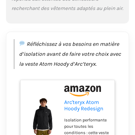
Protection contre les
recherchant des vêtements adaptés au plein air.
intempéries conforme
aux normes PFAS :
notre sweat à capuche
Atom offre une
résistance à l'humidité
grâce à la finition FC0
Réfléchissez à vos besoins en matière
DWR conforme aux
d’isolation avant de faire votre choix avec
normes PFAS. Le tissu
Tyono 20 Face et la
la veste Atom Hoody d’Arc’teryx.
doublure en nylon
recyclé sont respirants
et confortables, ce qui
rend cette veste
isolante pour homme
parfaite pour les
Arc'teryx Atom
activités à haut
Hoody Redesign
rendement dans des
Veste légère
conditions
Isolation performante
isolante pour
changeantes. Conçue
pour toutes les
homme avec
pour bouger avec vous
conditions : cette veste
capuche |