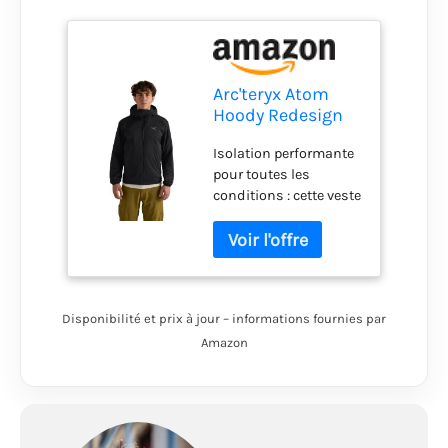
Arc'teryx Atom
Hoody Redesign
Veste légère
Isolation performante
isolante pour
pour toutes les
homme avec
conditions : cette veste
capuche |
légère pour homme
Résistance à
dispose d'une
l'humidité et au
isolation Coreloft
vent | Noir, taille
Compact 60
XL
résistante, conçue
Disponibilité et prix à jour – informations fournies par
pour conserver la
chaleur même dans
Amazon
des conditions
humides, parfaite pour
les randonnées en
forêt froide avec des
sommets venteux,