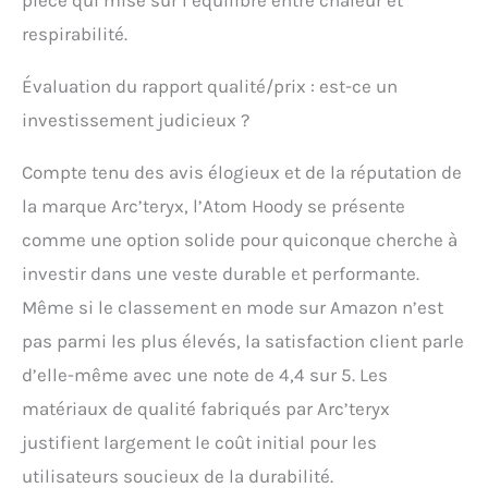
Protection contre les
intempéries conforme
respirabilité.
aux normes PFAS : notre
sweat à capuche Atom
Évaluation du rapport qualité/prix : est-ce un
offre une résistance à
investissement judicieux ?
l'humidité grâce à la
finition FC0 DWR
conforme aux normes
Compte tenu des avis élogieux et de la réputation de
PFAS. Le tissu Tyono 20
la marque Arc’teryx, l’Atom Hoody se présente
Face et la doublure en
nylon recyclé sont
comme une option solide pour quiconque cherche à
respirants et
investir dans une veste durable et performante.
confortables, ce qui rend
Même si le classement en mode sur Amazon n’est
cette veste isolante pour
homme parfaite pour les
pas parmi les plus élevés, la satisfaction client parle
activités à haut
d’elle-même avec une note de 4,4 sur 5. Les
rendement dans des
conditions
matériaux de qualité fabriqués par Arc’teryx
changeantes. Conçue
justifient largement le coût initial pour les
pour bouger avec vous :
avec des panneaux
utilisateurs soucieux de la durabilité.