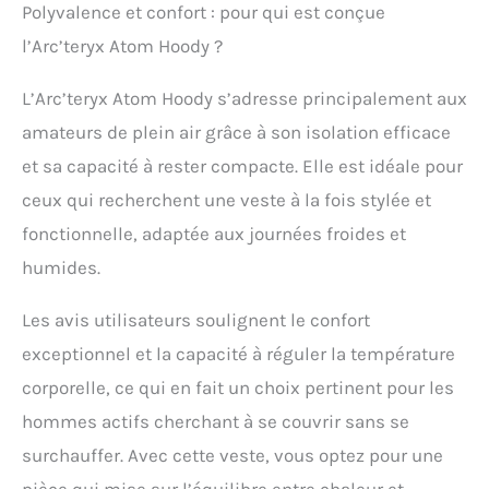
Polyvalence et confort : pour qui est conçue
froide avec des
sommets venteux,
l’Arc’teryx Atom Hoody ?
l'escalade au rocher,
accrocher au camping
L’Arc’teryx Atom Hoody s’adresse principalement aux
ou des objectifs d'hiver
amateurs de plein air grâce à son isolation efficace
humides. Polyvalence
décontractée pour
et sa capacité à rester compacte. Elle est idéale pour
chaque aventure :
ceux qui recherchent une veste à la fois stylée et
conçue comme une
couche autonome ou
fonctionnelle, adaptée aux journées froides et
intermédiaire, cette veste
humides.
isolante pour homme
avec capuche fonctionne
toute l'année, ce qui en
Les avis utilisateurs soulignent le confort
fait un choix fiable
exceptionnel et la capacité à réguler la température
comme veste de
printemps pour homme,
corporelle, ce qui en fait un choix pertinent pour les
veste d'été, couche
hommes actifs cherchant à se couvrir sans se
d'hiver ou même comme
veste de voyage pour
surchauffer. Avec cette veste, vous optez pour une
homme toute l'année.
pièce qui mise sur l’équilibre entre chaleur et