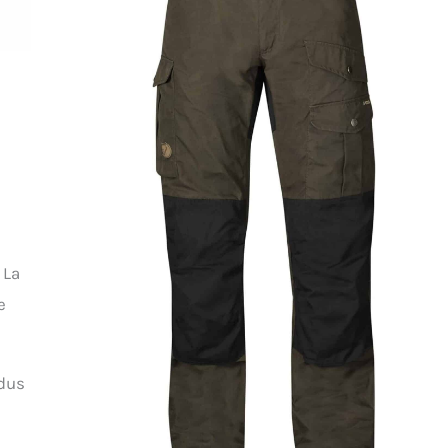
 La
e
ndus