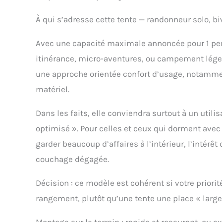
mesure d'ins
À qui s’adresse cette tente — randonneur solo, b
101 cm x 91 c
PRINTEMPS, 
Avec une capacité maximale annoncée pour 1 pers
itinérance, micro-aventures, ou campement léger
une approche orientée confort d’usage, notamment
matériel.
Dans les faits, elle conviendra surtout à un uti
optimisé ». Pour celles et ceux qui dorment ave
garder beaucoup d’affaires à l’intérieur, l’intérê
couchage dégagée.
Décision : ce modèle est cohérent si votre priori
rangement, plutôt qu’une tente une place « large
Montage sur le terrain : rapide et rassurant, ou e