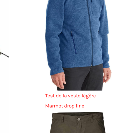
Test de la veste légère
Marmot drop line