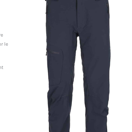
:
re
r le
nt