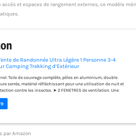
ble accès et espaces de rangement externes, ce modèle mér
ratiques.
ente de Randonnée Ultra Légère 1 Personne 3-4
ur Camping Trekking d’Extérieur
nel: Toile de couvrage complète, pôles en aluminium, double
ure serrée, matériel réfléchissant pour une utilisation de nuit et
tection contre les insectes. ➤ 2 FENETRES de ventilation. Une
n haut de la tente et l'autre est dans la zone de piste (dézippez et
su dans la zone de piste qu'elle devienne une fenêtre quand il fait
 pour le rendre anti-pluie quand il fait froid). ➤ ULTRALEGER et
 poids est de 1,5 kg, la taille est de 43 x 11 x 11 cm, Parfait pour votre
 REGLAGE FACILE : Le système de cadre à deux pôles avec des
luminium à cordon élastique permet une configuration rapide et
ies par Amazon
aller et démanteler. 1 personne en utilisant d'abord cette tente est en