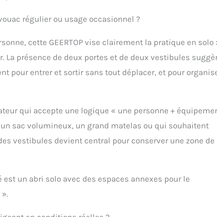
taller cette tente facilement et rapidement. ➤ 1 PERSONNE : 213 cm x
ivouac régulier ou usage occasionnel ?
m. 3 SAISON : la tente pour la randonnée, l'escalade, le camping au
en ETE et en AUTOMNE.
onne, cette GEERTOP vise clairement la pratique en solo 
. La présence de deux portes et de deux vestibules suggè
 pour entrer et sortir sans tout déplacer, et pour organise
lisateur qui accepte une logique « une personne + équipeme
c un sac volumineux, un grand matelas ou qui souhaitent
t des vestibules devient central pour conserver une zone de
té est un abri solo avec des espaces annexes pour le
 ».
xigeant en conditions réelles ?