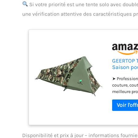
Si votre priorité est une tente solo avec dou
une vérification attentive des caractéristiques p
GEERTOP T
Saison po
➤ Profession
couture, cout
meilleure pro
fenêtre est e
roulez le tis
chaud. Zippez
PORTABLE : Les
sac à dos. ➤
poteaux en a
Disponibilité et prix à jour – informations fourn
facile à inst