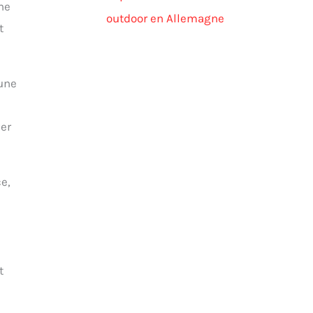
ne
outdoor en Allemagne
t
 une
ver
e,
t