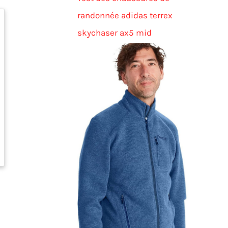
randonnée adidas terrex
skychaser ax5 mid