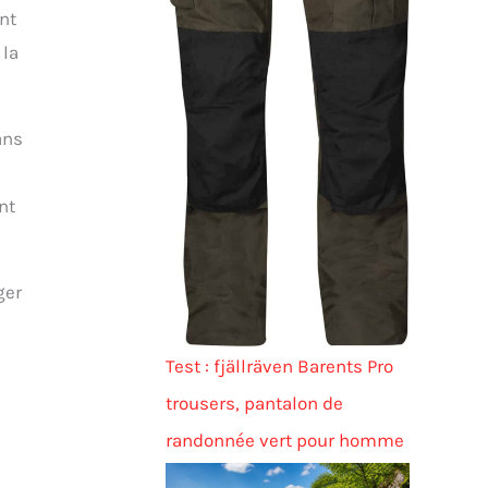
nt
 la
ans
e
nt
ger
Test : fjällräven Barents Pro
trousers, pantalon de
randonnée vert pour homme