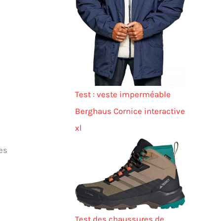
Test : veste imperméable
Berghaus Cornice interactive
xl
es
Test des chaussures de