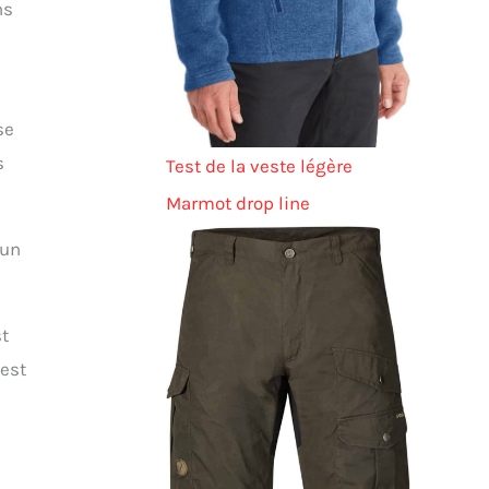
ns
se
s
Test de la veste légère
Marmot drop line
 un
st
’est