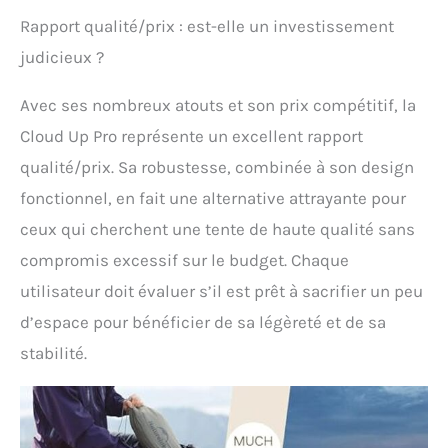
équipements difficiles à
Rapport qualité/prix : est-elle un investissement
ranger. L'espace de
judicieux ?
couchage est spacieux
pour 2 personnes et peut
accueillir deux grands
Avec ses nombreux atouts et son prix compétitif, la
tapis de couchage sans
Cloud Up Pro représente un excellent rapport
problème. Flux d'air à
l'intérieur de la tente :
qualité/prix. Sa robustesse, combinée à son design
maintient l'espacement
fonctionnel, en fait une alternative attrayante pour
entre la tente intérieure et
la tente extérieure pour
ceux qui cherchent une tente de haute qualité sans
augmenter la circulation
compromis excessif sur le budget. Chaque
de l'air et réduire la
condensation. Fenêtres
utilisateur doit évaluer s’il est prêt à sacrifier un peu
d'aération qui peuvent être
d’espace pour bénéficier de sa légèreté et de sa
ouvertes et fermées de
manière flexible Si vous
stabilité.
avez des questions
concernant la tente de
camping de cycle, veuillez
nous contacter, nous