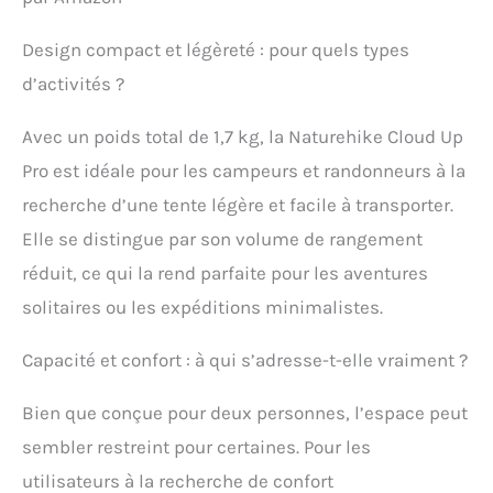
lorsqu'elle est ouverte.
Dimensions : 270 x 160 x
Design compact et légèreté : pour quels types
110 cm. Il est ultraléger, ne
pèse que 1,36 kg / 3 lbs.
d’activités ?
Facile à installer et à
démonter seul. Excellent
Avec un poids total de 1,7 kg, la Naturehike Cloud Up
taille et poids pour le
Pro est idéale pour les campeurs et randonneurs à la
transport. Cette tente
convient pour la
recherche d’une tente légère et facile à transporter.
randonnée / le vélo avec
Elle se distingue par son volume de rangement
un partenaire de camping.
Tente pour 3 saisons : La
réduit, ce qui la rend parfaite pour les aventures
tente ultralégère peut
solitaires ou les expéditions minimalistes.
également être utilisée
pour une randonnée en
solo. Double construction
Capacité et confort : à qui s’adresse-t-elle vraiment ?
en "Y" autoportante, tente
solide qui est
Bien que conçue pour deux personnes, l’espace peut
autoportante. Venez avec
sembler restreint pour certaines. Pour les
des pieux en aluminium
de très haute qualité et
utilisateurs à la recherche de confort