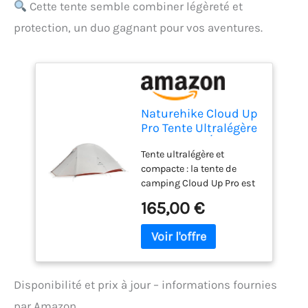
Cette tente semble combiner légèreté et
protection, un duo gagnant pour vos aventures.
Naturehike Cloud Up
Pro Tente Ultralégère
1,39-1,93kg, Étanche
Tente ultralégère et
PU3000+ et
compacte : la tente de
Résistante au Vent,
camping Cloud Up Pro est
Tente de Camping à
super petite lorsqu'elle est
Montage Rapide 3
165,00 €
emballée, la taille de
Saisons avec
rangement est seulement
Système de
de φ13×40 cm, un bon
Ventilation, pour
emballage qui ne prend
1/2/3 Personnes
pas trop de place, mais en
Disponibilité et prix à jour – informations fournies
même temps elle a une
très bonne taille
par Amazon