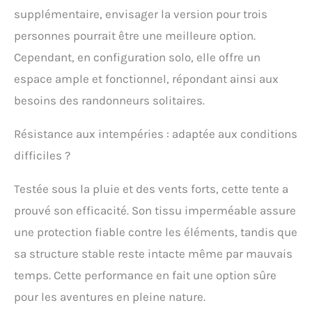
s’assemblent facilement
supplémentaire, envisager la version pour trois
de manière lisse. Les
piquets sont très légers
personnes pourrait être une meilleure option.
mais robustes. Pour
Cependant, en configuration solo, elle offre un
renforcer la structure face
au vent. Il peut bien
espace ample et fonctionnel, répondant ainsi aux
fonctionner dans des
besoins des randonneurs solitaires.
conditions venteuses,
résister à certains vents
violents ! Le modèle
Résistance aux intempéries : adaptée aux conditions
amélioré - Cloud up Pro
difficiles ?
augmente la hauteur de
l'ouverture de la porte,
Testée sous la pluie et des vents forts, cette tente a
augmentant l'espace pour
les activités !!! Tentes de
prouvé son efficacité. Son tissu imperméable assure
randonnée/trekking : La
une protection fiable contre les éléments, tandis que
tente est également idéale
pour ranger l'équipement à
sa structure stable reste intacte même par mauvais
l'intérieur. Offre
temps. Cette performance en fait une option sûre
suffisamment d'espace
pour les sacs à dos, les
pour les aventures en pleine nature.
chaussures et autres