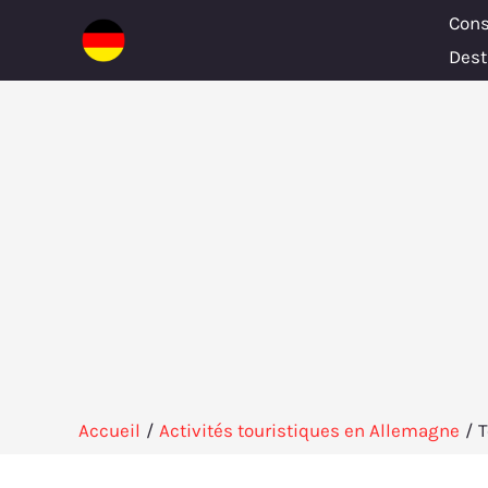
Aller
Cons
au
Dest
contenu
Accueil
Activités touristiques en Allemagne
T