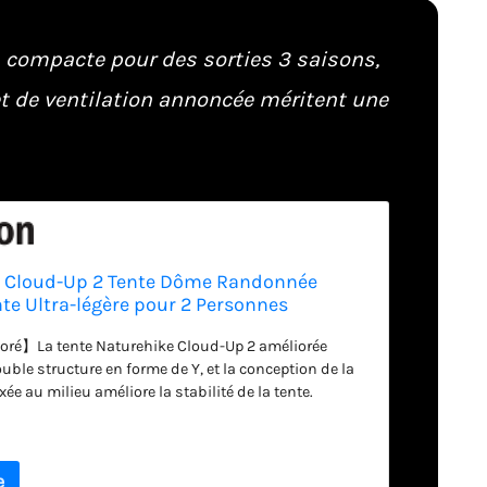
s compacte pour des sorties 3 saisons,
 de ventilation annoncée méritent une
e Cloud-Up 2 Tente Dôme Randonnée
te Ultra-légère pour 2 Personnes
e Autoventilation pour Camping
oré】La tente Naturehike Cloud-Up 2 améliorée
clisme Moto (20D Bleu Marine Amélioré)
ble structure en forme de Y, et la conception de la
xée au milieu améliore la stabilité de la tente.
améliorée】La tente ultralégère améliorée est conçue
res de ventilation et un maillage B3, ce qui peut
irculation de l'air et réduire la condensation.
espace】La porte de la tente à ouverture frontale