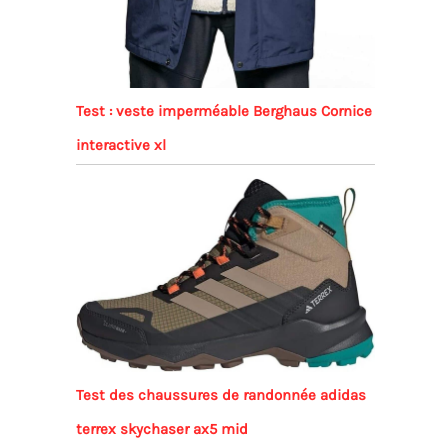
Test : veste imperméable Berghaus Cornice
interactive xl
Test des chaussures de randonnée adidas
terrex skychaser ax5 mid