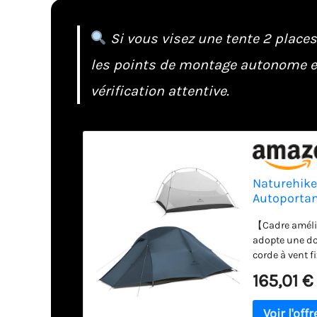
Si vous visez une tente 2 place
les points de montage autonome et
vérification attentive.
Naturehik
Autoportan
Imperméabl
【Cadre améli
Outdoor Cy
adopte une dou
corde à vent fi
【Ventilation 
165,01 €
avec des fenêt
augmenter la c
【Design de l'