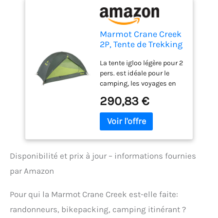
Marmot Crane Creek
2P, Tente de Trekking
légère 2-3 Personnes,
La tente igloo légère pour 2
Tente imperméable
pers. est idéale pour le
pour Sac à Dos pour
camping, les voyages en
Le Camping ou la
sac à dos et la randonnée
randonnée, Macaw
290,83 €
sur le plan du confort, de
Green/Crocodile, One
l’efficacité et de la légèreté.
Taille Unique
Accès facile par les 2
portes en D. Grande tente
coupole de randonnée
Disponibilité et prix à jour – informations fournies
pratique avec 2 auvents
imperméables pour sacs à
par Amazon
dos et équipement ;
poches intérieures ; poche
Pour qui la Marmot Crane Creek est-elle faite:
à abat-jour ; armature
solide en aluminium 700
randonneurs, bikepacking, camping itinérant ?
peu encombrante. Tente de