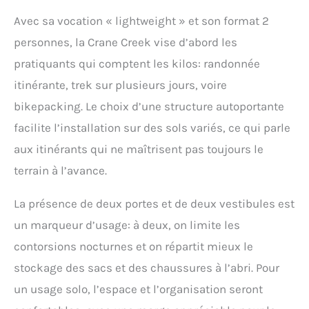
trekking en matériau
Avec sa vocation « lightweight » et son format 2
étanche de qualité ;
personnes, la Crane Creek vise d’abord les
résistante aux intempéries
et pourtant légère.
pratiquants qui comptent les kilos: randonnée
Doubles coutures scellées
itinérante, trek sur plusieurs jours, voire
et tapis de sol surélevé en
forme de cuvette pour 100
bikepacking. Le choix d’une structure autoportante
% d’imperméabilité. La
facilite l’installation sur des sols variés, ce qui parle
grande partie en filet de la
tente de camping pour 2
aux itinérants qui ne maîtrisent pas toujours le
personnes et les
terrain à l’avance.
différentes aérations
favorisent la circulation de
l’air. Tente idéale en été, au
La présence de deux portes et de deux vestibules est
printemps et à l’automne.
un marqueur d’usage: à deux, on limite les
Superficie : 3 m². Cette
tente 3 saisons est facile à
contorsions nocturnes et on répartit mieux le
transporter ; poids : 2,4 kg
stockage des sacs et des chaussures à l’abri. Pour
; dimensions : 224 x 127 x
109 cm (L x l x H.) ; avec sac
un usage solo, l’espace et l’organisation seront
de rangement, haubans,