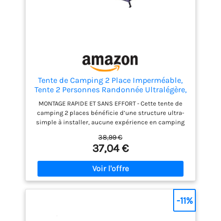
Tente de Camping 2 Place Imperméable,
Tente 2 Personnes Randonnée Ultralégère,
Facile à Installer Petite Taille de
MONTAGE RAPIDE ET SANS EFFORT - Cette tente de
Rangement, Tente Camping pour Le Plein
camping 2 places bénéficie d’une structure ultra-
air, Le cyclotourisme, Trekking
simple à installer, aucune expérience en camping
n’est requise. Une ou deux personnes peuvent
38,99 €
assembler la tente en moins de 3 minutes
37,04 €
seulement. Plus stable et plus durable que les
tente pop up et les tente automatiques classiques
du marché, elle convient parfaitement aux
débutants. EXCELLENTE VENTILATION ANTI-
CONDENSATION - Notre tente camping 2 personnes
imperméable dispose d’une porte en maille en
-11%
forme de D associée à une double porte en tissu.
Elle assure une circulation d’air optimale à