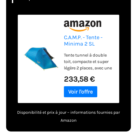
C.A.M.P. - Tente -
Minima 2 SL
Tente tunnel à double
toit, compacte et super
légère 2 places, avec une
seule entrée Armature
233,58 €
avec gaine Toit interne
en filet pour une
ventilation maximale
Toit externe léger, solide
et imperméable, équipée
Disponibilité et prix à jour – informations fournies par
d'une fermeture éclair
avec rabat
Amazon