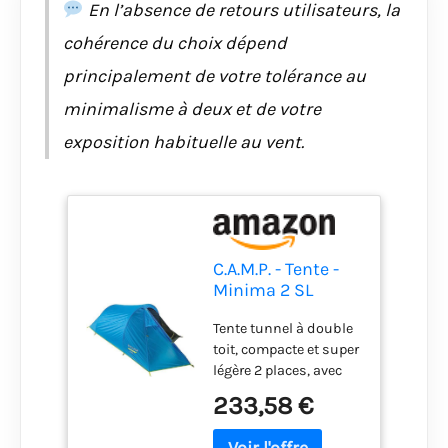
En l’absence de retours utilisateurs, la
cohérence du choix dépend
principalement de votre tolérance au
minimalisme à deux et de votre
exposition habituelle au vent.
C.A.M.P. - Tente -
Minima 2 SL
Tente tunnel à double
toit, compacte et super
légère 2 places, avec
une seule entrée
233,58 €
Armature avec gaine
Toit interne en filet