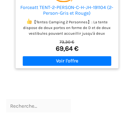
Forceatt TENT-2-PERSON-C-H-JH-191104 (2-
Person-Gris et Rouge)
【Tentes Camping 2 Personnes】: La tente
dispose de deux portes en forme de D et de deux
vestibules pouvant accueillir jusqu'à deux
personnes. Poids: 5,5 lb (2,5 kg). Dimensions
73,30 €
intérieures du sol: 225x135cm (88.6x53.1in), hauteur
69,64 €
intérieure: 110.3 (43.3in).
【WATERPROOF &
WINDPROOF】: Le matériau de la tente camping est
une fibre de polyester 68D de haute qualité et un
revêtement imperméable 190T, qui peuvent
empêcher efficacement les infiltrations d'eau;
Plancher soudé surélevé au bas de la tente pour
vous protéger des sols humides. Ajoutez quatre
cordes à vent pour vous assurer que la tente est
plus forte dans le vent.
【VENTILATION &
ANTIPARASITAIRE】: 1 grande fenêtre à mailles et 2
évents de plafond dans la partie supérieure de la
tente, assurent un flux d'air et présentent une
perméabilité aux gaz élevée; Le tissu micro-maillé à
haute densité est efficace pour prévenir l'intrusion
de moustiques et ne dégage aucune odeur