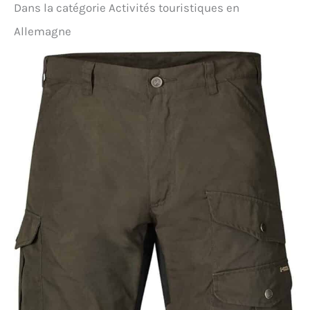
Dans la catégorie Activités touristiques en
chimique.
【EASY SETUP】: La fermeture à
glissière lisse et solide # 8 ne se bloque jamais,
Allemagne
vous pouvez facilement l'installer en 3 minutes et
la désassembler en moins de 2 minutes. Une tente
ultra legere parfaite peut être construite en
quelques étapes simples, parfaite pour les voyages
de camping.
【AUCUN ACHAT RISQUE】: Pas
besoin de revenir! Remplacement gratuit! Vous
faire un client heureux est notre objectif principal.
Si vous avez des questions, s'il vous plaît contactez-
nous et nous vous répondrons dans les 24 heures
et vous fournirons la solution parfaite.