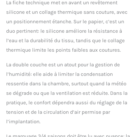
la tente à double couche
La fiche technique met en avant un revêtement
pour une personne est le
silicone et un collage thermique sans couture, avec
matériau de la tente
un positionnement étanche. Sur le papier, c’est un
intérieure. La tente
intérieure de la version 3
duo pertinent: le silicone améliore la résistance à
saisons utilise une
l’eau et la durabilité du tissu, tandis que le collage
maille en nylon 15D, et la
tente intérieure de la
thermique limite les points faibles aux coutures.
version 4 saisons utilise
un tissu 15D coupe-vent,
La double couche est un atout pour la gestion de
qui peut efficacement
bloquer l'air froid en
l’humidité: elle aide à limiter la condensation
hiver.
ressentie dans la chambre, surtout quand la météo
se dégrade ou que la ventilation est réduite. Dans la
pratique, le confort dépendra aussi du réglage de la
tension et de la circulation d’air permise par
l’implantation.
Le marquage 3/4 saisons doit être lu avec nuance: la