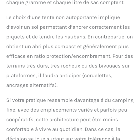
chaque gramme et chaque litre de sac comptent.
intempéries avec collage
thermique sans couture
pour vous garder au sec
Le choix d’une tente non autoportante implique
et à l'aise en toutes
d’avoir un sol permettant d’ancrer correctement les
saisons et toutes les
conditions
piquets et de tendre les haubans. En contrepartie, on
météorologiques. Vous
obtient un abri plus compact et généralement plus
avez besoin d'une tente
légère pour une
efficace en ratio protection/encombrement. Pour des
personne pour la
terrains très durs, très rocheux ou des bivouacs sur
randonnée ! Quelle est la
meilleure tente pour une
plateformes, il faudra anticiper (cordelettes,
personne ? Poids : cette
ancrages alternatifs).
tente ultralégère sans
poteaux pour une
Si votre pratique ressemble davantage à du camping
personne ne pèse que 1,9
lb/0,87 kg. Taille de
fixe, avec des emplacements variés et parfois peu
rangement : 30*12 cm /
coopératifs, cette architecture peut être moins
11,8*4,7 pouces. Des
matériaux de haute
confortable à vivre au quotidien. Dans ce cas, la
qualité et un design
décision se joue surtout sur votre tolérance à la
ultra léger sont les plus