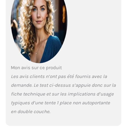
silicone 15D : le tissu
personnalisé revêtu de
silicone Lanshan15D
est plus imperméable
et plus résistant, et le
fond de la tente est en
nylon silicone
imperméable léger
20D. Matériau
résistant aux
intempéries avec
Mon avis sur ce produit
collage thermique
Les avis clients n’ont pas été fournis avec la
sans couture pour
vous garder au sec et à
demande. Le test ci-dessus s’appuie donc sur la
l'aise en toutes
fiche technique et sur les implications d’usage
saisons et toutes les
conditions
typiques d’une tente 1 place non autoportante
météorologiques. Vous
en double couche.
avez besoin d'une
tente légère pour une
personne pour la