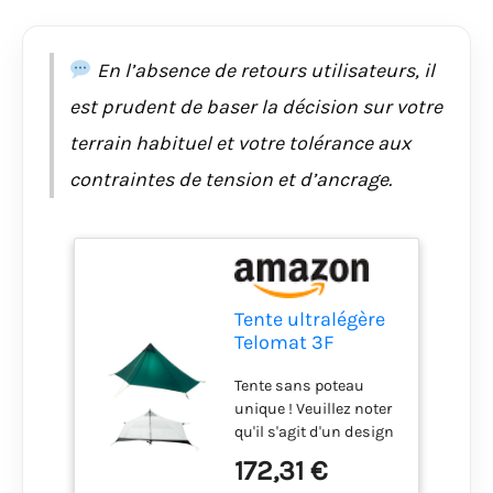
randonnée ! Quelle est
la meilleure tente pour
une personne ? Poids :
En l’absence de retours utilisateurs, il
cette tente ultralégère
est prudent de baser la décision sur votre
sans poteaux pour
une personne ne pèse
terrain habituel et votre tolérance aux
que 1,9 lb/0,87 kg.
contraintes de tension et d’ancrage.
Taille de rangement :
30*12 cm / 11,8*4,7
pouces. Des matériaux
de haute qualité et un
design ultra léger sont
les plus grands
avantages d'une tente
Tente ultralégère
pour une seule
Telomat 3F
personne. Il peut
Lanshan1 3/4
s'adapter à chaque
Tente sans poteau
saisons, tente de
voyage que vous
unique ! Veuillez noter
randonnée
souhaitez explorer et
qu'il s'agit d'un design
portable pour 1
découvrir la beauté du
de tente sans arceau,
personne, tente
172,31 €
monde ! Installation
donc des bâtons de
double couche