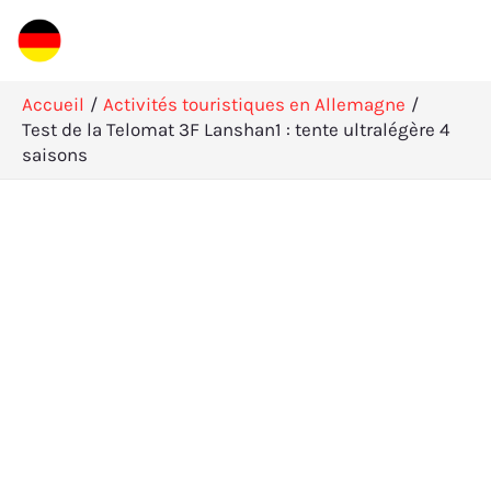
Aller
Rechercher
au
contenu
Accueil
Activités touristiques en Allemagne
Test de la Telomat 3F Lanshan1 : tente ultralégère 4
saisons