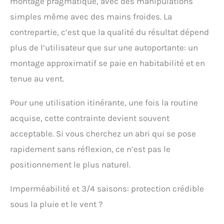
montage pragmatique, avec des manipulations
installé par une
simples même avec des mains froides. La
personne sans aucune
expérience. Cette tente
contrepartie, c’est que la qualité du résultat dépend
de randonnée
plus de l’utilisateur que sur une autoportante: un
ultralégère est compacte
et portable, parfaite pour
montage approximatif se paie en habitabilité et en
la randonnée, le vélo, le
tenue au vent.
kayak, l'alpinisme, la
pêche. Espace
confortable pour 1
Pour une utilisation itinérante, une fois la routine
personne : la taille de la
acquise, cette contrainte devient souvent
tente améliorée est
d'environ 230 x 80 x 125
acceptable. Si vous cherchez un abri qui se pose
cm (L x l x H), et le point
rapidement sans réflexion, ce n’est pas le
le plus large est
positionnement le plus naturel.
d'environ 100 cm. Cela
peut donner à une
personne un voyage qui
Imperméabilité et 3/4 saisons: protection crédible
offre beaucoup d'espace
sous la pluie et le vent ?
sans être oppressant. La
principale différence de