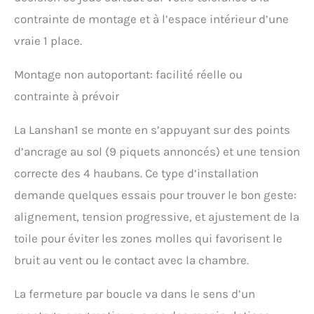
grands avantages d'une
contrainte de montage et à l’espace intérieur d’une
tente pour une seule
vraie 1 place.
personne. Il peut
s'adapter à chaque
voyage que vous
Montage non autoportant: facilité réelle ou
souhaitez explorer et
contrainte à prévoir
découvrir la beauté du
monde ! Installation
La Lanshan1 se monte en s’appuyant sur des points
rapide : tente extérieure +
tente intérieure + 9 clous
d’ancrage au sol (9 piquets annoncés) et une tension
de sol en alliage
correcte des 4 haubans. Ce type d’installation
d'aluminium (sac de
rangement inclus) + 4
demande quelques essais pour trouver le bon geste:
cordes coupe-vent
alignement, tension progressive, et ajustement de la
réfléchissantes, avec
vos bâtons de
toile pour éviter les zones molles qui favorisent le
randonnée
bruit au vent ou le contact avec la chambre.
supplémentaires, elle
peut être installée en
La fermeture par boucle va dans le sens d’un
quelques minutes. Il
peut être facilement