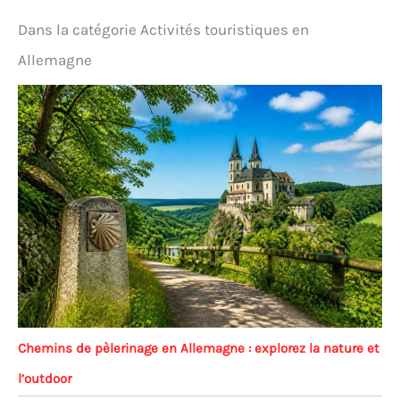
diamètre et le système de piquets renforcés offrent
une sécurité même en cas de vent fort, idéal pour
Dans la catégorie Activités touristiques en
les tentes dôme dans les régions montagneuses.
Détails pratiques : avec tente intérieure amovible,
Allemagne
double fermeture éclair et poches de rangement
pratiques pour une expérience de camping
confortable, parfaite pour les amateurs de tente
ultra légère qui apprécient la facilité d'utilisation.
Chemins de pèlerinage en Allemagne : explorez la nature et
l’outdoor