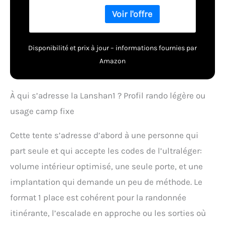
randonnée doivent être
sans poteau
utilisés lors de la
imperméable avec
construction et de
poteau en silicone
l'utilisation. Les bâtons
15D pour le
Disponibilité et prix à jour – informations fournies par
de randonnée ne sont
camping,
pas inclus dans le colis
l'escalade, la
Amazon
et doivent être achetés
séparément. Si vous ne
pouvez pas l'accepter,
À qui s’adresse la Lanshan1 ? Profil rando légère ou
veuillez l'acheter avec
usage camp fixe
précaution ! ! ! Tissu
imperméable revêtu de
silicone 15D : le tissu
Cette tente s’adresse d’abord à une personne qui
personnalisé revêtu de
part seule et qui accepte les codes de l’ultraléger:
silicone Lanshan15D est
plus imperméable et
volume intérieur optimisé, une seule porte, et une
plus résistant, et le fond
implantation qui demande un peu de méthode. Le
de la tente est en nylon
silicone imperméable
format 1 place est cohérent pour la randonnée
léger 20D. Matériau
itinérante, l’escalade en approche ou les sorties où
résistant aux