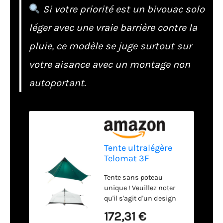
Si votre priorité est un bivouac solo
léger avec une vraie barrière contre la
pluie, ce modèle se juge surtout sur
votre aisance avec un montage non
autoportant.
Tente ultralégère
Telomat 3F
Lanshan1 3/4
Tente sans poteau
saisons, tente de
unique ! Veuillez noter
randonnée
qu'il s'agit d'un design
portable pour 1
de tente sans arceau,
personne, tente
172,31 €
donc des bâtons de
double couche