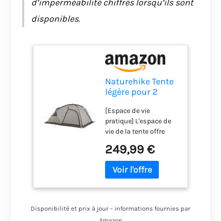
d’imperméabilité chiffrés lorsqu’ils sont
disponibles.
Naturehike Tente
légère pour 2
Personnes Tente
[Espace de vie
de Camping
pratique] L'espace de
spacieuse à Deux
vie de la tente offre
étages 7.5㎡ avec
suffisamment
Salon avec Trou
249,99 €
d'espace pour les
pour poêle Gris
bagages ou les
Vert
meubles de camping.
Assez pour que 2 à 4
personnes restent
dans la tente même
Disponibilité et prix à jour – informations fournies par
par mauvais temps. Il
Amazon