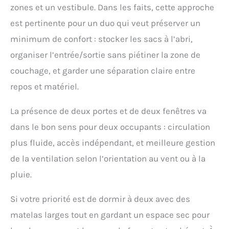
hiver. [Robuste et
zones et un vestibule. Dans les faits, cette approche
durable] La couche
est pertinente pour un duo qui veut préserver un
extérieure de cette tente
est en tissu enduit de
minimum de confort : stocker les sacs à l’abri,
silicone ultra-léger 30D
organiser l’entrée/sortie sans piétiner la zone de
et la couche intérieure
couchage, et garder une séparation claire entre
est en tissu en nylon
70D. L'indice
repos et matériel.
d'étanchéité est
PU2000mm+, UPF50+.
La présence de deux portes et de deux fenêtres va
Les poteaux de tente et
les clous de sol sont
dans le bon sens pour deux occupants : circulation
fabriqués en alliage
plus fluide, accès indépendant, et meilleure gestion
d'aluminium 7001, qui
n'est pas facile à casser
de la ventilation selon l’orientation au vent ou à la
et ne rouille pas. Nous
pluie.
vous fournissons 6
cordes coupe-vent.Une
Si votre priorité est de dormir à deux avec des
fois fixée, la tente peut
résister à des vents forts
matelas larges tout en gardant un espace sec pour
de 24 mètres/seconde.