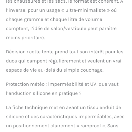
les chaussures et les sacs, le format est cohérent. À
[Ouverture
bidirectionnelle] Il y a
l’inverse, pour un usage « ultra-minimaliste » où
des portes à l'avant et à
chaque gramme et chaque litre de volume
l'arrière de la tente pour
l'entrée et la sortie, ce qui
comptent, l’idée de salon/vestibule peut paraître
est très pratique. Le
moins prioritaire.
vestibule dispose
également de deux
portes, dont l'une peut
Décision : cette tente prend tout son intérêt pour les
être combinée avec des
duos qui campent régulièrement et veulent un vrai
bâtons de randonnée ou
d'autres bâtons pour
espace de vie au-delà du simple couchage.
former un auvent.
[Ventilation anti-
Protection météo : imperméabilité et UV, que vaut
moustiques] Une tente
l’enduction silicone en pratique ?
double couche avec
maille double couche
peut empêcher les
La fiche technique met en avant un tissu enduit de
moustiques d'entrer tout
silicone et des caractéristiques imperméables, avec
en assurant la
ventilation. Il y a des
un positionnement clairement « rainproof ». Sans
fenêtres respirantes des