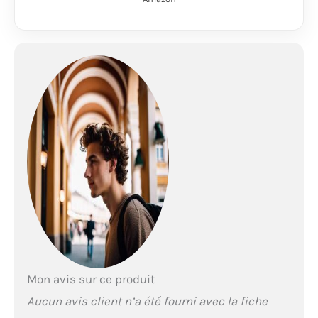
y a un trou de poêle
résistant aux hautes
températures sur le
dessus, vous pouvez
donc utiliser un poêle
de tente, un poêle à
bois ou une petite
cuisine de camping
dans votre tente.
Permet de rester au
chaud en camping en
hiver. [Robuste et
durable] La couche
extérieure de cette
tente est en tissu
enduit de silicone
ultra-léger 30D et la
couche intérieure est
en tissu en nylon 70D.
Mon avis sur ce produit
L'indice d'étanchéité
Aucun avis client n’a été fourni avec la fiche
est PU2000mm+,