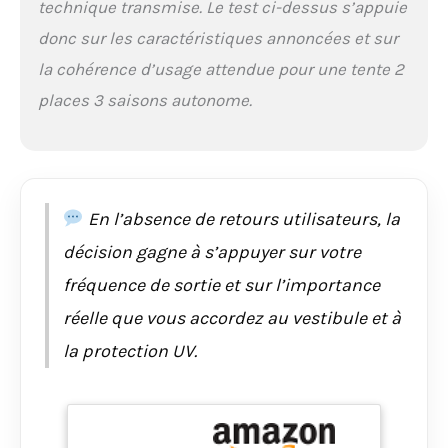
UPF50+. Les poteaux
technique transmise. Le test ci-dessus s’appuie
de tente et les clous de
donc sur les caractéristiques annoncées et sur
sol sont fabriqués en
alliage d'aluminium
la cohérence d’usage attendue pour une tente 2
7001, qui n'est pas
places 3 saisons autonome.
facile à casser et ne
rouille pas. Nous vous
fournissons 6 cordes
coupe-vent.Une fois
fixée, la tente peut
résister à des vents
En l’absence de retours utilisateurs, la
forts de 24
décision gagne à s’appuyer sur votre
mètres/seconde.
[Ouverture
fréquence de sortie et sur l’importance
bidirectionnelle] Il y a
réelle que vous accordez au vestibule et à
des portes à l'avant et
à l'arrière de la tente
la protection UV.
pour l'entrée et la
sortie, ce qui est très
pratique. Le vestibule
dispose également de
deux portes, dont l'une