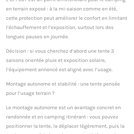
crochets sur le dessus
en terrain exposé : à la mi-saison comme en été,
de la tente pour
accrocher les lumières. Il
cette protection peut améliorer le confort en limitant
y a de petites poches de
l’échauffement et l’exposition, surtout lors des
rangement des deux
côtés de la tente
longues pauses en journée.
intérieure pour un
placement pratique des
Décision : si vous cherchez d’abord une tente 3
objets de valeur.
saisons orientée pluie et exposition solaire,
l’équipement annoncé est aligné avec l’usage.
Montage autonome et stabilité : une tente pensée
pour l’usage terrain ?
Le montage autonome est un avantage concret en
randonnée et en camping itinérant : vous pouvez
positionner la tente, la déplacer légèrement, puis la