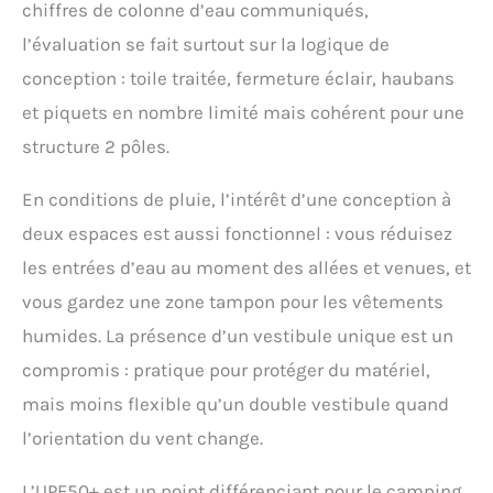
chiffres de colonne d’eau communiqués,
deux côtés pour assurer
l’évaluation se fait surtout sur la logique de
une certaine ventilation
lorsque la porte de la
conception : toile traitée, fermeture éclair, haubans
tente est fermée, ce qui
et piquets en nombre limité mais cohérent pour une
peut réduire
efficacement la
structure 2 pôles.
condensation dans la
tente et vous permettre
En conditions de pluie, l’intérêt d’une conception à
de dire adieu à un
environnement de
deux espaces est aussi fonctionnel : vous réduisez
sommeil humide.
les entrées d’eau au moment des allées et venues, et
[Conception détaillée] La
conception incurvée du
vous gardez une zone tampon pour les vêtements
poteau de tente améliore
humides. La présence d’un vestibule unique est un
l'utilisation de l'espace.
La corde coupe-vent est
compromis : pratique pour protéger du matériel,
dotée de bandes
mais moins flexible qu’un double vestibule quand
réfléchissantes pour
éviter de trébucher dans
l’orientation du vent change.
des environnements
sombres. Il y a des
L’UPF50+ est un point différenciant pour le camping