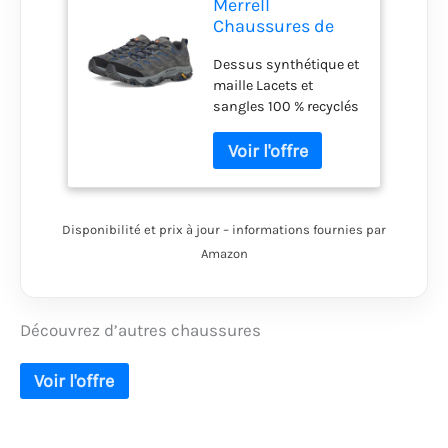
Merrell
Chaussures de
randonn e Moab
Dessus synthétique et
3 pour homme,
maille Lacets et
Granit., 10.5 Wide
sangles 100 % recyclés
Col rembourré Talon et
orteils synthétiques
protecteurs et
résistants à l'abrasion
Boucle de talon pour
Disponibilité et prix à jour – informations fournies par
faciliter l'enfilage et la
compatibilité avec les
Amazon
mousquetons
Découvrez d’autres chaussures