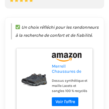
Un choix réfléchi pour les randonneurs
à la recherche de confort et de fiabilité.
Merrell
Chaussures de
randonn e Moab
Dessus synthétique et
3 pour homme,
maille Lacets et
Granit., 10.5 Wide
sangles 100 % recyclés
Col rembourré Talon et
orteils synthétiques
protecteurs et