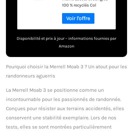
100 % recyclés Col
rembourré Talon et
orteils synthétiques
protecteurs et résistants
à l'abrasion Boucle de
talon pour faciliter
Disponibilité et prix à jour – informations fournies par
l'enfilage et la
Amazon
compatibilité avec les
mousquetons
Pourquoi choisir la Merrell Moab 3 ? Un atout pour les
randonneurs aguerris
La Merrell Moab 3 se positionne comme un
incontournable pour les passionnés de randonnée.
Conçues pour résister aux terrains accidentés, elles
conservent une stabilité exemplaire. Lors de nos
tests, elles se sont montrées particulièrement