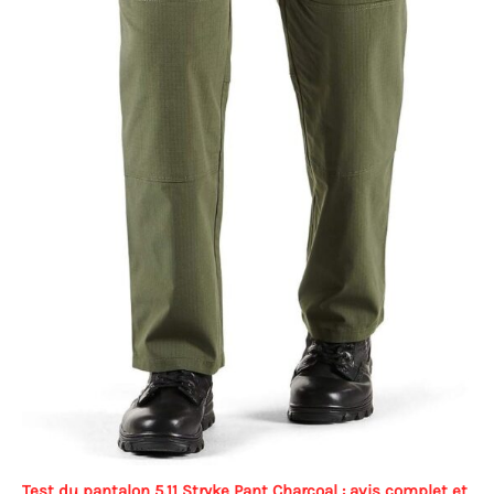
Test du pantalon 5.11 Stryke Pant Charcoal : avis complet et