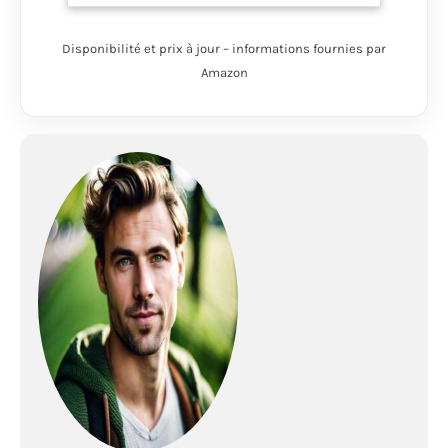
résistants à l'abrasion
Boucle de talon pour
Disponibilité et prix à jour – informations fournies par
faciliter l'enfilage et la
compatibilité avec les
Amazon
mousquetons