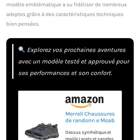
modèle emblématique a su fidéliser de nombreux
adeptes grâce à des caractéristiques techniques
bien pensées.
Explorez vos prochaines aventures
avec un modèle testé et approuvé pour
ses performances et son confort.
Merrell Chaussures
de randonn e Moab
3 pour homme,
Dessus synthétique et
Granit., 10.5 Wide
maille Lacets et sangles