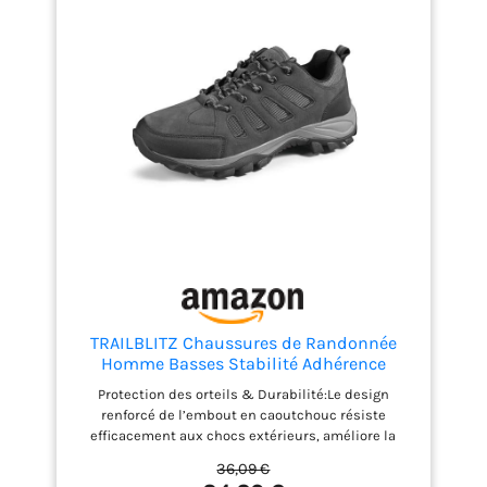
TRAILBLITZ Chaussures de Randonnée
Homme Basses Stabilité Adhérence
Chaussure Randonnée Semelles Confort
Protection des orteils & Durabilité:Le design
Antidérapantes Respirantes Légères
renforcé de l’embout en caoutchouc résiste
Baskets (42 Homme,NoirGris)
efficacement aux chocs extérieurs, améliore la
durabilité de la zone des orteils et garantit la
36,09 €
sécurité de vos pieds. Amorti EVA & Semelle