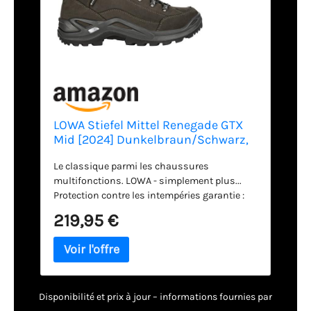
LOWA Stiefel Mittel Renegade GTX
Mid [2024] Dunkelbraun/Schwarz,
44
Le classique parmi les chaussures
multifonctions. LOWA - simplement plus...
Protection contre les intempéries garantie :
imperméable, coupe-vent et respirante grâce
219,95 €
à la membrane Gore-Tex Excellent
ajustement pour les pieds de largeur
moyenne : nos formes sont le secret d'un
confort de port optimal Légères, flexibles et
multifonctionnelles : la combinaison parfaite
Disponibilité et prix à jour – informations fournies par
entre la dernière technologie et l'artisanat