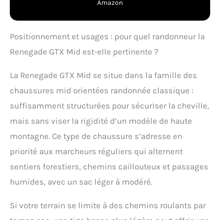
traditionnel
Amazon
Positionnement et usages : pour quel randonneur la
Renegade GTX Mid est-elle pertinente ?
La Renegade GTX Mid se situe dans la famille des
chaussures mid orientées randonnée classique :
suffisamment structurées pour sécuriser la cheville,
mais sans viser la rigidité d’un modèle de haute
montagne. Ce type de chaussure s’adresse en
priorité aux marcheurs réguliers qui alternent
sentiers forestiers, chemins caillouteux et passages
humides, avec un sac léger à modéré.
Si votre terrain se limite à des chemins roulants par