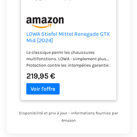
LOWA Stiefel Mittel Renegade GTX
Mid [2024]
Dunkelbraun/Schwarz, 44
Le classique parmi les chaussures
multifonctions. LOWA - simplement plus...
Protection contre les intempéries garantie :
imperméable, coupe-vent et respirante
219,95 €
grâce à la membrane Gore-Tex Excellent
ajustement pour les pieds de largeur
moyenne : nos formes sont le secret d'un
confort de port optimal Légères, flexibles et
multifonctionnelles : la combinaison
parfaite entre la dernière technologie et
Disponibilité et prix à jour – informations fournies par
l'artisanat traditionnel
Amazon