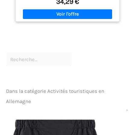
34,29 €
extérieure à crampons profonds:Une semelle
intermédiaire amortissante en EVA combinée à une
semelle extérieure en caoutchouc antidérapante
avec crampons profonds offre une excellente
adhérence et durabilité, la rendant adaptée aux
terrains meubles, rocheux ou boueux. Matériau
supérieur : La tige combine du cuir suédé et un
tissu en maille respirant, tandis que la doublure
utilise un textile doux et respectueux de la peau
pour une expérience de port confortable et sèche.
Elle offre à la fois un bon maintien et une grande
durabilité, idéale pour la randonnée en toutes
saisons. Forme Européenne : La forme européenne
est utilisée pour fabriquer des chaussures de
randonnée adaptées à la plupart des morphologies
de pied européennes. Un espace plus important est
Dans la catégorie Activités touristiques en
réservé aux orteils à l'intérieur de la chaussure afin
de réduire l'inconfort lié à la compression des
Allemagne
orteils lors de longues marches. Système de
laçage:les œillets traditionnels associés à des
boucles métalliques permettent un réglage flexible
de l'étanchéité, améliorant l'ajustement
enveloppant et le soutien sur le cou-de-pied.