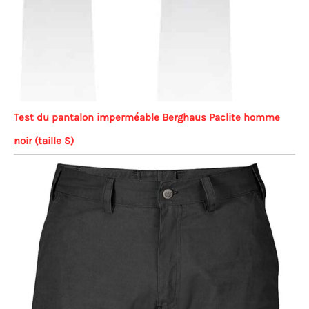
Test du pantalon imperméable Berghaus Paclite homme
noir (taille S)