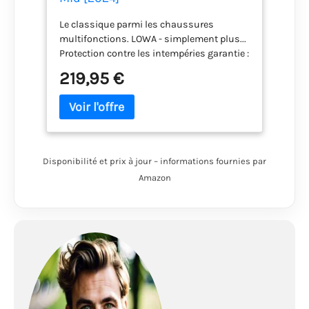
Dunkelbraun/Schwarz, 44
Le classique parmi les chaussures
multifonctions. LOWA - simplement plus...
Protection contre les intempéries garantie :
imperméable, coupe-vent et respirante
219,95 €
grâce à la membrane Gore-Tex Excellent
ajustement pour les pieds de largeur
moyenne : nos formes sont le secret d'un
confort de port optimal Légères, flexibles et
multifonctionnelles : la combinaison
parfaite entre la dernière technologie et
Disponibilité et prix à jour – informations fournies par
l'artisanat traditionnel
Amazon