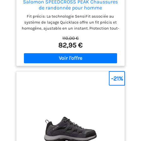
Salomon SPEEDCROSS PEAK Chaussures
de randonnée pour homme
Fit précis: La technologie SensiFit associée au
système de laçage Quicklace offre un fit précis et
homogène, ajustable en un instant. Protection tout-
terrain : Le pare-pierres et la protection talon
110,00 €
résistent aux terrains les plus accidentés.
82,95 €
Adhérence active: Avec son profil de crampons
agressifs, le Contagrip garantit une adhérence
performante sur tous les types de surface et de
terrain. Protégez vos pieds quelles que soient la
distance ou l’allure
-21%