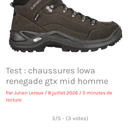
Test : chaussures lowa
renegade gtx mid homme
Par
Julien Leroux
/
8 juillet 2026
/
5 minutes de
lecture
5/5 - (3 votes)