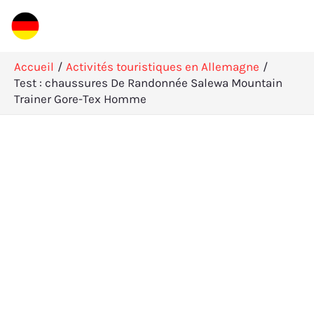
Aller
R
au
e
contenu
c
Accueil
Activités touristiques en Allemagne
h
Test : chaussures De Randonnée Salewa Mountain
Trainer Gore-Tex Homme
e
r
c
h
e
r