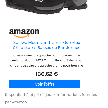
Salewa Mountain Trainer Gore-Tex
Chaussures Basses de Randonnée
Homme, Bleu, 13
Chaussures d’approche pour homme ultra
confortables : la MTN Trainer Evo de Salewa est
une chaussure d’approche alpine pour homme
qui convient parfaitement à la randonnée
136,62 €
technique, aux parcours de via ferrata et au
trekking. Semelle extérieure Vibram MTN Trainer
Evo : les bottes de montagne pour homme sont
dotées de la semelle multifonctionnelle Vibram
Disponibilité et prix à jour – informations fournies
MTN Trainer Evo qui offre sécurité et stabilité
sur les terrains difficiles. Rainures profondes et
par Amazon
autonettoyantes : les crampons agressifs des