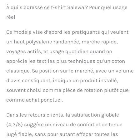
bottes de trekking pour homme offrent une
À qui s’adresse ce t-shirt Salewa ? Pour quel usage
adhérence sûre sur les sols rocheux, les
réel
éboulis et les parcours de via ferrata, ainsi
qu’une traction optimale. Zone spéciale via
ferrata au niveau du métatarse : les
Ce modèle vise d’abord les pratiquants qui veulent
chaussures d’approche pour homme dotées de
un haut polyvalent: randonnée, marche rapide,
crampons à angle droit permettent un transfert
de puissance maximal pour un meilleur
voyages actifs, et usage quotidien quand on
maintien sur les crochets métalliques et les
apprécie les textiles plus techniques qu’un coton
échelles. Technologie Gore-Tex Extended-
Confort : les chaussures alpines pour homme
classique. Sa position sur le marché, avec un volume
garantissent une imperméabilité et une
d’avis conséquent, indique un produit installé,
respirabilité durables, tandis que la sueur et la
chaleur sont évacuées vers l’extérieur.
souvent choisi comme pièce de rotation plutôt que
comme achat ponctuel.
Dans les retours clients, la satisfaction globale
(4,2/5) suggère un niveau de confort et de tenue
jugé fiable, sans pour autant effacer toutes les