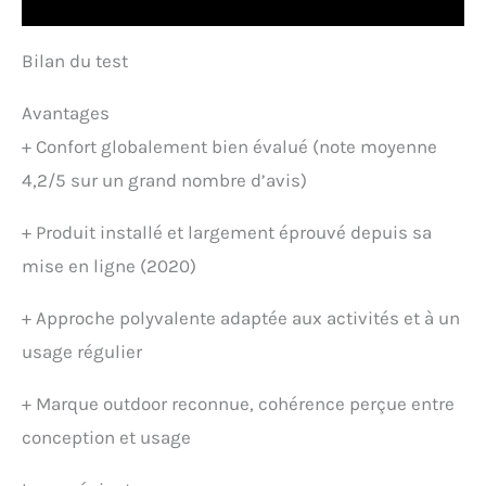
Bilan du test
Avantages
+
Confort globalement bien évalué (note moyenne
4,2/5 sur un grand nombre d’avis)
+
Produit installé et largement éprouvé depuis sa
mise en ligne (2020)
+
Approche polyvalente adaptée aux activités et à un
usage régulier
+
Marque outdoor reconnue, cohérence perçue entre
conception et usage