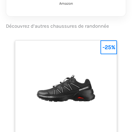
pour empêcher les
Amazon
débris d'entrer
Embout de protection
et semelle en
caoutchouc Vibram
Découvrez d’autres chaussures de randonnée
TC5+
-25%