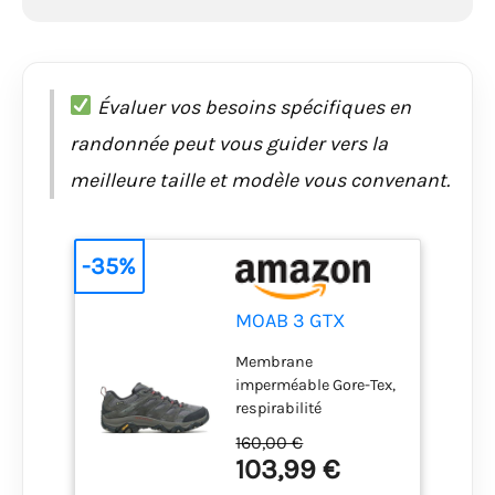
Évaluer vos besoins spécifiques en
randonnée peut vous guider vers la
meilleure taille et modèle vous convenant.
-35%
MOAB 3 GTX
Membrane
imperméable Gore-Tex,
respirabilité
exceptionnelle et
160,00 €
performance
103,99 €
imperméable Dessus