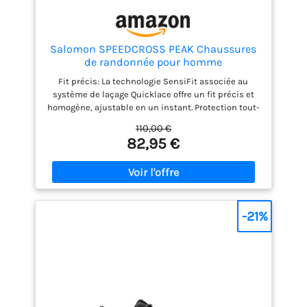
Salomon SPEEDCROSS PEAK Chaussures
de randonnée pour homme
Fit précis: La technologie SensiFit associée au
système de laçage Quicklace offre un fit précis et
homogène, ajustable en un instant. Protection tout-
terrain : Le pare-pierres et la protection talon
110,00 €
résistent aux terrains les plus accidentés.
82,95 €
Adhérence active: Avec son profil de crampons
agressifs, le Contagrip garantit une adhérence
performante sur tous les types de surface et de
terrain. Protégez vos pieds quelles que soient la
distance ou l’allure
-21%