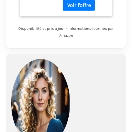
en cuir de porc et
maille Lacets 100 %
recyclés, toile et
doublure en maille
Languette à soufflet
Disponibilité et prix à jour – informations fournies par
pour empêcher les
Amazon
débris d'entrer
Embout de protection
et semelle en
caoutchouc Vibram
TC5+