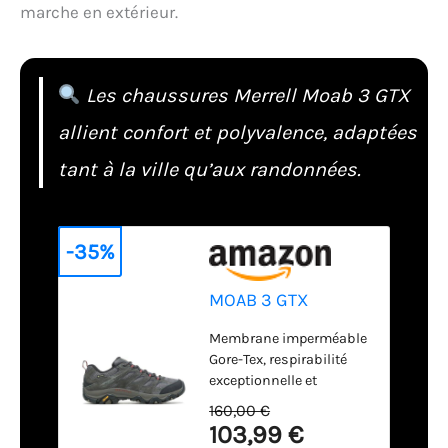
marche en extérieur.
Les chaussures Merrell Moab 3 GTX
allient confort et polyvalence, adaptées
tant à la ville qu’aux randonnées.
-35%
MOAB 3 GTX
Membrane imperméable
Gore-Tex, respirabilité
exceptionnelle et
performance
160,00 €
imperméable Dessus en
103,99 €
cuir de porc et maille