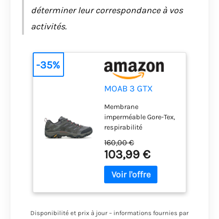
déterminer leur correspondance à vos
activités.
-35%
MOAB 3 GTX
Membrane
imperméable Gore-Tex,
respirabilité
exceptionnelle et
160,00 €
performance
103,99 €
imperméable Dessus
en cuir de porc et
maille Lacets 100 %
recyclés, toile et
doublure en maille
Languette à soufflet
Disponibilité et prix à jour – informations fournies par