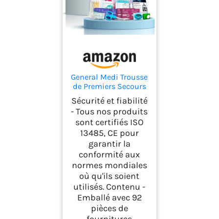
General Medi Trousse
de Premiers Secours
Composée de 92
Sécurité et fiabilité
Articles pour la
- Tous nos produits
Maison, Le Véhicule,
sont certifiés ISO
Les Voyages, Le
13485, CE pour
Bureau, Le Lieu de
Travail, la
garantir la
Randonnée, la Survie
conformité aux
et l'Extérieur (Rouge)
normes mondiales
où qu'ils soient
utilisés. Contenu -
Emballé avec 92
pièces de