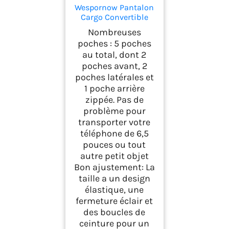
Wespornow Pantalon
Cargo Convertible
pour Homme à
Nombreuses
séchage Rapide léger
poches : 5 poches
et Respirant avec
au total, dont 2
Fermeture éclair pour
poches avant, 2
randonnée,
l'extérieur, la pêche,
poches latérales et
Le Safari (XL, Kaki)
1 poche arrière
zippée. Pas de
problème pour
transporter votre
téléphone de 6,5
pouces ou tout
autre petit objet
Bon ajustement: La
taille a un design
élastique, une
fermeture éclair et
des boucles de
ceinture pour un