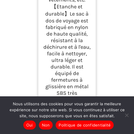
【Etanche et
durable】Le sac à
dos de voyage est
fabriqué en nylon
de haute qualité,
résistant à la
déchirure et à l'eau,
facile à nettoyer,
ultra léger et
durable. Il est
équipé de
fermetures à
glissière en métal
SBS très
résistantes et est
Nous utilisons des cookies pour vous garantir la meilleure
renforcé aux
expérience sur notre site web. Si vous continuez à utiliser ce
principaux points
site, nous supposerons que vous en êtes satisfait.
de tension afin
Oui
Non
Politique de confidentialité
d'offrir une
durabilité à long