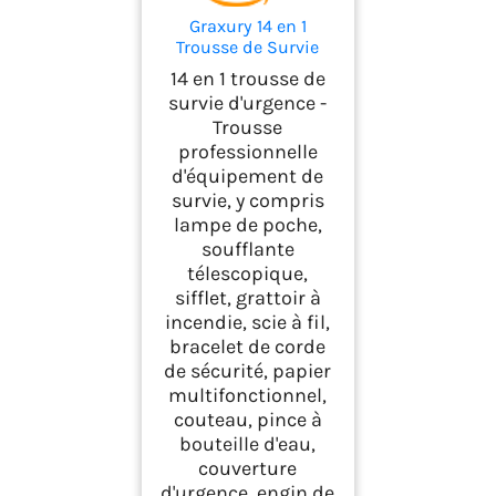
Graxury 14 en 1
Trousse de Survie
Polyvalente Trousse
14 en 1 trousse de
de Premiers Soins
survie d'urgence -
pour Les Sports de
Trousse
Plein Air, Le Camping,
professionnelle
l'alpinisme, Les
Pierres Ignifuges
d'équipement de
(Couteau et Pince)
survie, y compris
lampe de poche,
soufflante
télescopique,
sifflet, grattoir à
incendie, scie à fil,
bracelet de corde
de sécurité, papier
multifonctionnel,
couteau, pince à
bouteille d'eau,
couverture
d'urgence, engin de