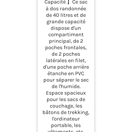
Capacité 】Ce sac
Grande Sac à Dos
à dos randonnée
Voyage Sac à Dos
pour Trekking Sport
de 40 litres et de
Camping,Noir
grande capacité
dispose d'un
compartiment
principal, de 2
poches frontales,
de 2 poches
latérales en filet,
d'une poche arrière
étanche en PVC
pour séparer le sec
de l'humide.
Espace spacieux
pour les sacs de
couchage, les
bâtons de trekking,
l'ordinateur
portable, les
vêtements, etc.