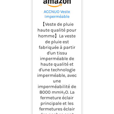
ACCNUO Veste
Imperméable
Homme
【Veste de pluie
Imperméable et
haute qualité pour
légère Veste de pluie
homme】La veste
pour homme veste de
pluie pour le
de pluie est
cyclisme, la
fabriquée à partir
randonnée et
d'un tissu
l'escalade
imperméable de
haute qualité et
d'une technologie
imperméable, avec
une
imperméabilité de
8000 mmH₂O. La
fermeture éclair
principale et les
fermetures éclair