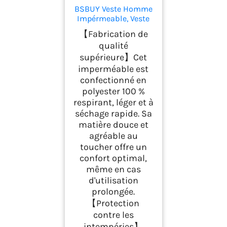
BSBUY Veste Homme
Impérmeable, Veste
en Plein Air Zippée
【Fabrication de
pour Hommes avec
qualité
Sac, Veste de
supérieure】Cet
Randonnée Homme,
Veste Running
imperméable est
Course Tactique
confectionné en
Travail Légère pour
polyester 100 %
Sport Cyclisme
respirant, léger et à
Voyage, Sans Poches,
séchage rapide. Sa
Gris, M
matière douce et
agréable au
toucher offre un
confort optimal,
même en cas
d'utilisation
prolongée.
【Protection
contre les
intempéries】