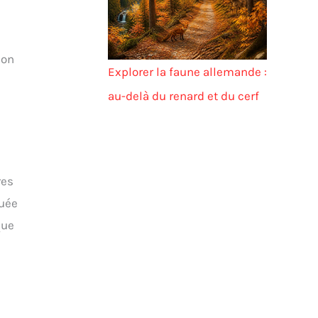
’on
Explorer la faune allemande :
au-delà du renard et du cerf
res
tuée
que