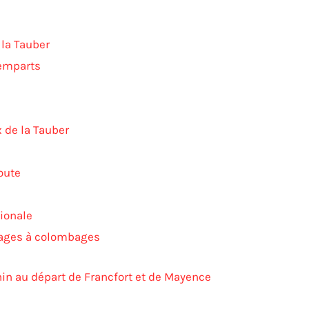
 la Tauber
remparts
 de la Tauber
oute
ionale
llages à colombages