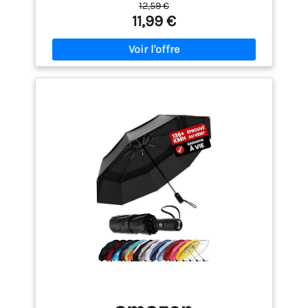
12,59 €
bouton Poignée Soft-grip pour une prise en main
11,99 €
confortable ; dragonne permettant un transport
mains libres Fabriqué en acier et polyester
durables ; housse de rangement incluse Mesure 28
cm de long lorsqu'il est entièrement fermé;
diamètre d'ouverture de 98 cm