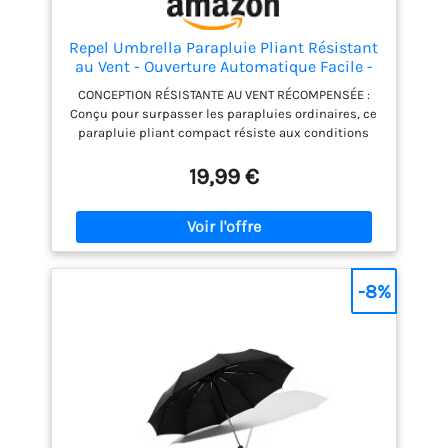
Repel Umbrella Parapluie Pliant Résistant
au Vent - Ouverture Automatique Facile -
Parapluie Compact et Durable, Armature
CONCEPTION RÉSISTANTE AU VENT RÉCOMPENSÉE :
en Fibre de Verre Solide, Dôme
Conçu pour surpasser les parapluies ordinaires, ce
Imperméable – Tient dans un Sac à dos
parapluie pliant compact résiste aux conditions
ou à Main
extrêmes grâce à ses baleines en fibre de verre
renforcées, sa toile ventilée et son tissu solide.
19,99 €
Testé jusqu’à 135 km/h, Repel résiste au
retournement et à la casse là où d’autres échouent.
Portable et robuste, il s’élargit pour offrir une
grande couverture contre la pluie, les rayons UV et
les tempêtes, en faisant l’accessoire de voyage le
plus fiable ou un cadeau classique OUVERTURE ET
-8%
FERMETURE AUTOMATIQUES : Grâce à un bouton-
poussoir, ce parapluie pliable s’ouvre et se ferme
instantanément sans effort. Repel se déploie
rapidement et se replie en quelques secondes, se
rangeant facilement dans les sacs à main, sacs à
dos ou portières de voiture. Sa poignée offre confort
et prise sûre, tandis que la toile à séchage rapide
repousse la pluie pour vous garder au sec et