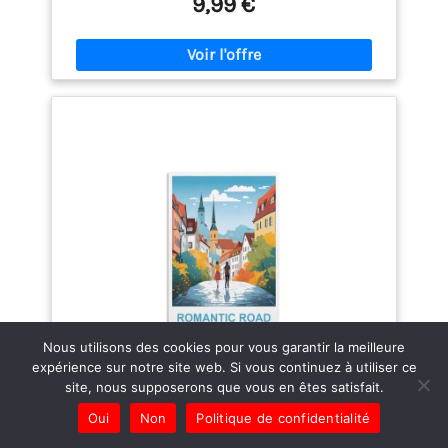
9,99 €
ourlée pour une manipulation sûre. décorations : il
convient aux bars, cafés, restaurants, salles de
billard, hôtels, clubs, murs de maison et autres
endroits pour créer une atmosphère simple et
élégante. Satisfaction client garantie : nous nous
engageons à fournir un excellent service client. Si
vous avez des questions ou des préoccupations,
n'hésitez pas à nous contacter. Nous garantissons
la qualité de notre produit et offrons une politique
de retour ou de remplacement sans tracas.
Nous utilisons des cookies pour vous garantir la meilleure
expérience sur notre site web. Si vous continuez à utiliser ce
site, nous supposerons que vous en êtes satisfait.
Oui
Non
Politique de confidentialité