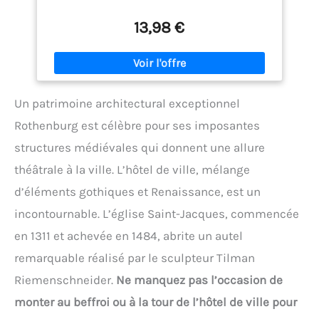
secrets d'État et complots politiques : 20
affaires historiques vraies que la France
13,98 €
officielle préfère oublier
Un patrimoine architectural exceptionnel
Rothenburg est célèbre pour ses imposantes
structures médiévales qui donnent une allure
théâtrale à la ville. L’hôtel de ville, mélange
d’éléments gothiques et Renaissance, est un
incontournable. L’église Saint-Jacques, commencée
en 1311 et achevée en 1484, abrite un autel
remarquable réalisé par le sculpteur Tilman
Riemenschneider.
Ne manquez pas l’occasion de
monter au beffroi ou à la tour de l’hôtel de ville pour