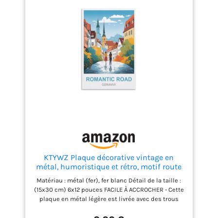
KTYWZ Plaque décorative vintage en
métal, humoristique et rétro, motif route
romantique allemande, pour maison,
Matériau : métal (fer), fer blanc Détail de la taille :
bureau, bar, café, pub, abri de jardin, 15 x
(15x30 cm) 6x12 pouces FACILE À ACCROCHER - Cette
30 cm
plaque en métal légère est livrée avec des trous
pré-percés pour faciliter l'affichage et facile à
installer. Chaque plaque en étain est roulée et