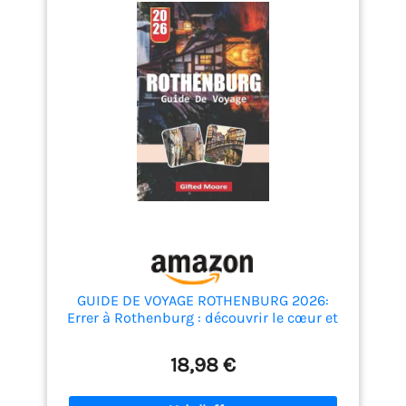
clé pour désactiver tous les récepteurs; L'émetteur
peut désactiver tous les récepteurs connectés par
le bouton; améliorer l'efficacité Conception
conviviale; une fonction de touche de touche et un
bouton pour définir la même fonction de canal;
Gardez votre temps précieux
GUIDE DE VOYAGE ROTHENBURG 2026:
Errer à Rothenburg : découvrir le cœur et
l'âme d'une ville médivaise bavaroise
18,98 €