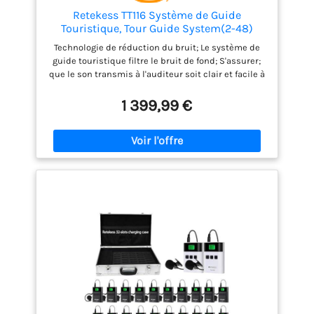
Retekess TT116 Système de Guide
Touristique, Tour Guide System(2-48)
Technologie de réduction du bruit; Le système de
guide touristique filtre le bruit de fond; S'assurer;
que le son transmis à l'auditeur soit clair et facile à
comprendre; une bonne aide auditive pour le
public; Séparez votre public du bruit de fond Muet à
1 399,99 €
une touche; L'émetteur du guide touristique prend
en charge une fonction de sourdine à une touche; si
l'interprète judiciaire doit parler en privé ou
pendant une pause; Vous pouvez appuyer
brièvement sur le bouton d'alimentation; pour
interrompre la transmission du son Longue durée
de vie de la batterie; Équipement d'interprétation
simultanée avec batterie au lithium intégrée de
1000 mAh pour plus de 10 heures de
fonctionnement; batterie remplaçable; même dans
un environnement extérieur; Tu ne dois pas
t'inquiéter; que la batterie est vide et affecte
l'efficacité du travail Verrouillage automatique; pour
éviter tout contact ou interférence accidentel;
L'émetteur et le récepteur sont automatiquement
bloqués; s'ils ne sont pas utilisés pendant 30