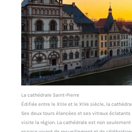
La cathédrale Saint-Pierre
Édifiée entre le XIIIe et le XIVe siècle, la cathéd
Ses deux tours élancées et ses vitraux éclatants
visite la région. La cathédrale est non seulement
espace vivant de recueillement et de célébration