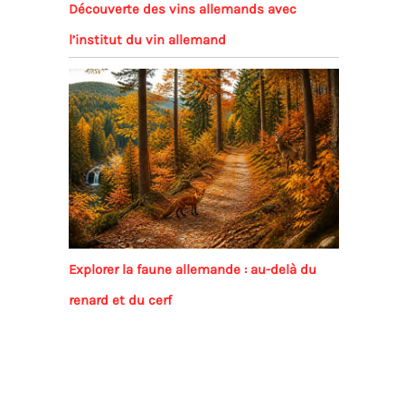
Découverte des vins allemands avec
l’institut du vin allemand
Explorer la faune allemande : au-delà du
renard et du cerf