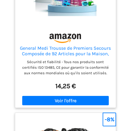
General Medi Trousse de Premiers Secours
Composée de 92 Articles pour la Maison,
Le Véhicule, Les Voyages, Le Bureau, Le
Sécurité et fiabilité - Tous nos produits sont
Lieu de Travail, la Randonnée, la Survie et
certifiés ISO 13485, CE pour garantir la conformité
l'Extérieur (Rouge)
aux normes mondiales où qu'ils soient utilisés.
Contenu - Emballé avec 92 pièces de fournitures
médicales utiles et précieuses de qualité
14,25 €
hospitalière - Voir les images du produit et la
description du produit ci-dessous pour une liste
complète du contenu. Nous sommes convaincus
que vous trouverez qu'il y a plus et plus de contenu
de qualité dans nos kits que tout autre sur le
marché. Conception - Pour une efficacité et une
-8%
portabilité maximales, cette trousse de premiers
soins de base ne pèse que 0,35 livre et présente