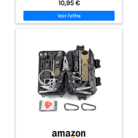
10,95 €
bracelet se compose d'un allume-feu en silex, d'un
sifflet puissant de 100 dB, d'une boussole fiable,
d'un couteau et de 12 pieds de paracorde de qualité
militaire TAILLE AJUSTABLE - ce bracelet tactique de
premiers soins s'adapte aux poignets mesurant 7 '' -
9,5 '' ou 17-24 cm (des enfants et des femmes aux
grands hommes). Grand cadeau pour les
adolescents CORDON DE PARACHUTE DE QUALITÉ
MILITAIRE - jusqu'à 10,5 pieds (3,2 m) de paracorde
étanche à 7 noyaux peut être utilisé pour créer un
abri, un piège, un radeau, arrêter le saignement,
servir d'amadou pour allumer un feu, créer une
corde à linge pour sécher votre humide vêtements,
attellez votre jambe blessée contre une branche ou
transportez des objets lourds (jusqu'à 550 lb ou
250 kg) LE FROID EST LA CAUSE N ° 1 DE LA MORT -
SOYEZ PRÉPARÉ - portable et idéal pour les
aventures en plein air comme le camping, la
randonnée, la chasse, la pêche, la navigation de
plaisance SERVICE SUPÉRIEUR - nous ne coupons
aucun coin de notre produit et ne ferons aucun
effort pour vous fournir un service de premier ordre