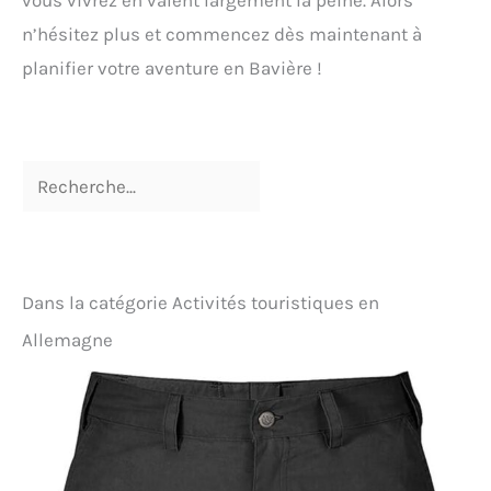
vous vivrez en valent largement la peine. Alors
Votre mari, votre frère ou votre enfant pensera que
c'est une bonne chaussette ou un cadeau
n’hésitez plus et commencez dès maintenant à
d'anniversaire.
planifier votre aventure en Bavière !
Dans la catégorie Activités touristiques en
Allemagne