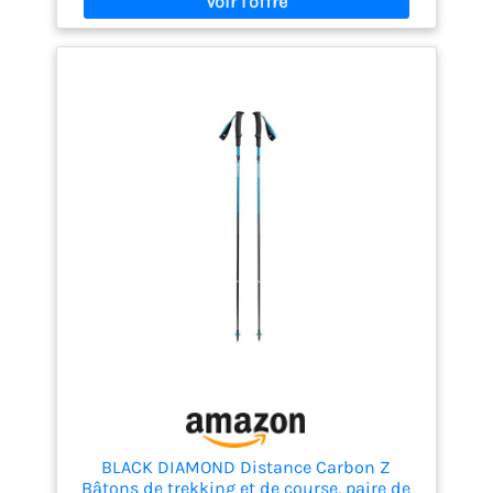
ajustement Multifonction : le pantalon extérieur
tissé extensible dans 4 directions est assez léger
pour sécher rapidement et respirer, mais assez
robuste pour résister à l'abrasion Design intime :
conçu pour plus de facilité, les étiquettes L et R sur
les fermetures éclair aident à identifier quelle
jambe se trouve à droite et à gauche lors de la
conversion en pantalon ou short Occasions : le
pantalon de randonnée convertible Wespornow est
conçu pour la plupart des activités de plein air et
les sports : randonnée, camping, randonnée,
voyage, pêche, et plus encore, ainsi que pour les
vêtements quotidiens
BLACK DIAMOND Distance Carbon Z
Bâtons de trekking et de course, paire de