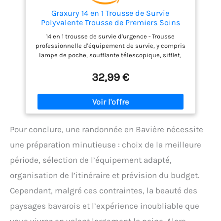
Graxury 14 en 1 Trousse de Survie
Polyvalente Trousse de Premiers Soins
pour Les Sports de Plein Air, Le Camping,
14 en 1 trousse de survie d'urgence - Trousse
l'alpinisme, Les Pierres Ignifuges (Couteau
professionnelle d'équipement de survie, y compris
et Pince)
lampe de poche, soufflante télescopique, sifflet,
grattoir à incendie, scie à fil, bracelet de corde de
sécurité, papier multifonctionnel, couteau, pince à
32,99 €
bouteille d'eau, couverture d'urgence, engin de
pêche, pinces multifonctionnelles, etc. Facile à
transporter - Taille 20x11x6cm, poids 663g
seulement, facile à mettre dans un sac à dos ou
une voiture, peut également être utilisé pour le
Pour conclure, une randonnée en Bavière nécessite
camping et la randonnée. Idéal pour les amateurs
de plein air - Camping, randonnée, sauvetage,
une préparation minutieuse : choix de la meilleure
chasse, exploration, survie et urgences Large
application - Vous pouvez utiliser ce kit de survie
période, sélection de l’équipement adapté,
dans de nombreuses situations: pause électrique,
organisation de l’itinéraire et prévision du budget.
camping, randonnée, pêche, chasse, alpinisme, etc.
Pour les amateurs de plein air, c'est un kit idéal et
Cependant, malgré ces contraintes, la beauté des
un bon cadeau. Meilleur choix de cadeaux -
paysages bavarois et l’expérience inoubliable que
nécessaire pour le camping, la randonnée,
l'aventure, la survie et les situations d'urgence.