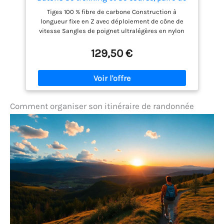
bâtons de randonnée pliables, ultra
Tiges 100 % fibre de carbone Construction à
légers, longueur fixe, en fibre de carbone,
longueur fixe en Z avec déploiement de cône de
ciel désert, 115 cm
vitesse Sangles de poignet ultralégères en nylon
recyclé Poignée légère en mousse EVA et extension
de poignée avec sangle respirante évacuant
129,50 €
l'humidité fabriquée à partir de matériaux recyclés
Soutien et rigidité optimisés des articulations pour
une durabilité accrue
Comment organiser son itinéraire de randonnée