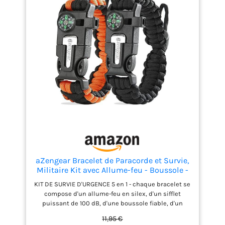
une conception compacte et adaptée aux voyages.
Parfait pour les voitures, les écoles, les bateaux, les
enfants et il a une fonction étanche Soins complets
- Ce kit de survie ultime comprend tout ce dont
vous avez besoin pour nettoyer et panser les
blessures mineures dans une mini pochette
pratique. HAUTE QUALITÉ - Vous avez besoin
d'équipements de plein air aussi résistants que
vous, c'est pourquoi nous ne vendons que des
produits de la plus haute qualité conçus pour
durer.
aZengear Bracelet de Paracorde et Survie,
Militaire Kit avec Allume-feu - Boussole -
Sifflet - Tactique Multi-Fonctionnel (Noir
KIT DE SURVIE D'URGENCE 5 en 1 - chaque bracelet se
et Orange (Paire))
compose d'un allume-feu en silex, d'un sifflet
puissant de 100 dB, d'une boussole fiable, d'un
couteau et de 12 pieds de paracorde de qualité
11,95 €
militaire KIT DE SURVIE D'URGENCE 5 en 1 - chaque