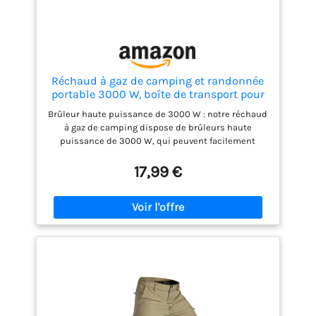
Réchaud à gaz de camping et randonnée
portable 3000 W, boîte de transport pour
cuisine en plein air, pêche, pique-nique,
Brûleur haute puissance de 3000 W : notre réchaud
trekking
à gaz de camping dispose de brûleurs haute
puissance de 3000 W, qui peuvent facilement
chauffer une casserole d'eau en 3 à 4 minutes (en
fonction de la quantité réelle d'eau), le réchaud de
17,99 €
camping peut également être ajusté à différentes
tailles de flammes dont vous avez besoin. Durable
et fiable : notre réchaud de randonnée est fabriqué
en alliage d'aluminium et en acier inoxydable, qui a
une excellente résistance à la température et à la
corrosion, et reste dans le meilleur état même
après une longue utilisation. Il est compatible avec
la plupart des ustensiles de cuisine et est idéal
pour la cuisine en plein air. Utilisation sûre : ce
réchaud à gaz de camping peut supporter une
variété de bidons de gaz hybrides butane-propane,