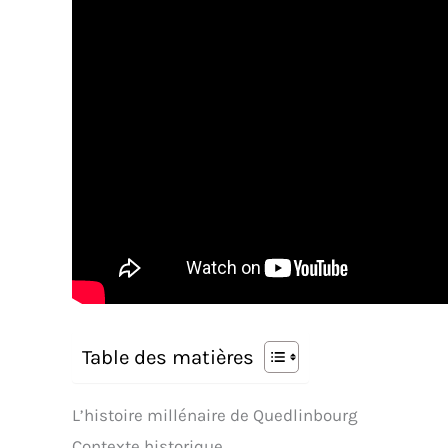
Table des matières
L’histoire millénaire de Quedlinbourg
Contexte historique