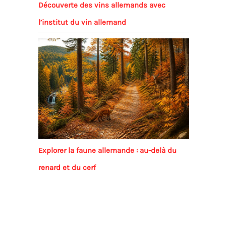
Découverte des vins allemands avec
l’institut du vin allemand
Explorer la faune allemande : au-delà du
renard et du cerf