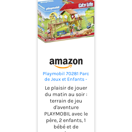
Playmobil 70281 Parc
de Jeux et Enfants -
avec Quatre
Le plaisir de jouer
Personnages, Un Jeu
du matin au soir :
d’Escalade, Un
terrain de jeu
Toboggan, Une
d'aventure
balançoire à Pneu,
Un Mur d’Escalade et
PLAYMOBIL avec le
des Accessoires -
père, 2 enfants, 1
Univers Loisirs City
bébé et de
Life - Dès 4 Ans