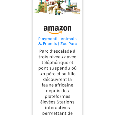
Playmobil | Animals
& Friends | Zoo Parc
Aventure Les
Parc d’escalade à
Animaux | 3
trois niveaux avec
Plateformes avec
téléphérique et
téléphérique et Pont
pont suspendu où
Suspendu| Jouet
pour Enfants à partir
un père et sa fille
de 4 Ans | 72070
découvrent la
faune africaine
depuis des
plateformes
élevées Stations
interactives
permettant de