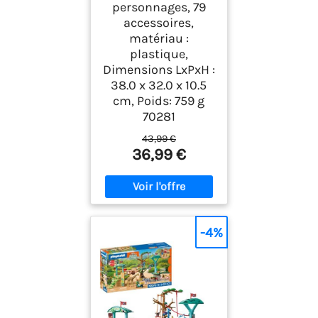
personnages, 79
accessoires,
matériau :
plastique,
Dimensions LxPxH :
38.0 x 32.0 x 10.5
cm, Poids: 759 g
70281
43,99 €
36,99 €
-4%