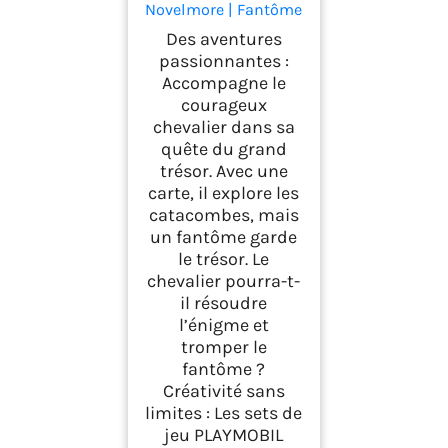
Novelmore | Fantôme
du château et
Des aventures
Chevalier | Jouet
passionnantes :
pour Enfants à partir
Accompagne le
de 4 Ans | 71797
courageux
chevalier dans sa
quête du grand
trésor. Avec une
carte, il explore les
catacombes, mais
un fantôme garde
le trésor. Le
chevalier pourra-t-
il résoudre
l’énigme et
tromper le
fantôme ?
Créativité sans
limites : Les sets de
jeu PLAYMOBIL