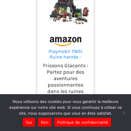
Playmobil 71651
Ruine hantée -
Pirates Promo Pack -
Frissons Glacants :
Comprenant Une
Partez pour des
ruine de château,
aventures
Trois Figurines et de
passionnantes
Nombreux
Accessoires
dans les ruines
effrayants - Dès 4
hantées ! Aidez le
Ans
Nous utilisons des cookies pour vous garantir la meilleure
vampire, le
expérience sur notre site web. Si vous continuez à utiliser ce
monstre et
site, nous supposerons que vous en êtes satisfait.
l'homme effrayant
Oui
Non
Politique de confidentialité
à créer la recette
secrète parfaite