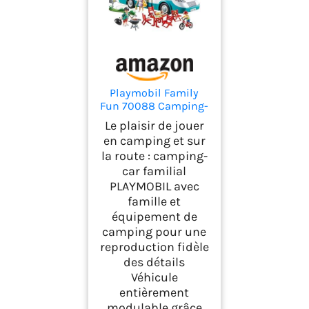
Playmobil Family
Fun 70088 Camping-
Car Familial avec Toit
Le plaisir de jouer
Amovible et de
en camping et sur
Nombreux
la route : camping-
Accessoires, Dès 4
car familial
Ans
PLAYMOBIL avec
famille et
équipement de
camping pour une
reproduction fidèle
des détails
Véhicule
entièrement
modulable grâce