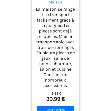
Maison
transportable -
La maison se range
Dollhouse - avec
et se transporte
Trois Personnages,
facilement grâce à
Salle de Bains,
sa poignée. Les
Chambre, Salon et
Cuisine - Tout
pièces sont déjà
équipée - La Maison
meublées. Maison
Traditionnelle -
transportable avec
s'ouvre s'emporte
trois personnages
Partout - Dès 5 Ans
Plusieurs pièces de
jeux : salle de
bains, chambre,
salon et cuisine
Contient de
nombreux
accessoires.
49,99 €
30,99 €