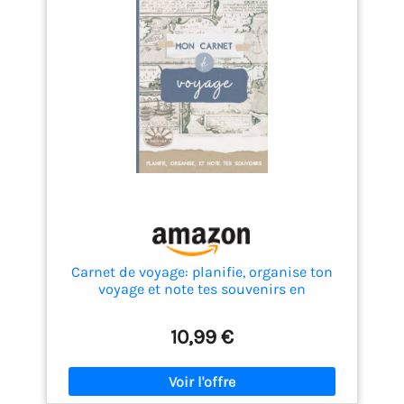
Carnet de voyage: planifie, organise ton
voyage et note tes souvenirs en
remplissant ce carnet: Journal de bord :
décris ton voyage, note ton ressenti et
10,99 €
colle tes photos