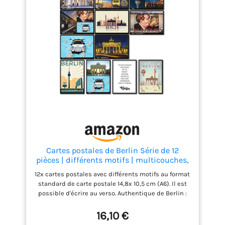
généralement appliquée après, car la peinture ou le
tableau des années antérieures à 1990 s'est en
grande partie décoloré en raison des conditions
météorologiques. Réputation : Notre manufacture a
déjà reçu de nombreuses mentions dans des
médias réputés tels que Forbes, SPIEGEL Online et
le Daily Telegraph. Nous fournissons le mur de
Berlin aux musées, aux universités, au Bundestag
allemand et à d'autres institutions. L'ensemble de
la production se déroule à Berlin, en Allemagne.
Tous les composants tels que les cartes postales et
les cadres en plastique sont fabriqués en
Allemagne.
Cartes postales de Berlin Série de 12
pièces | différents motifs | multicouches,
conçues à Berlin | format standard A6
12x cartes postales avec différents motifs au format
standard de carte postale 14,8x 10,5 cm (A6). Il est
possible d'écrire au verso. Authentique de Berlin :
un souvenir parfait de vos vacances. Envoyez vos
salutations à ceux qui sont restés à la maison ou
16,10 €
une invitation pour vos prochaines vacances dans