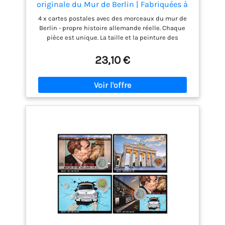
originale du Mur de Berlin | Fabriquées à
la main directement à la manufacture de
4 x cartes postales avec des morceaux du mur de
Berlin | Souvenir et cadeau
Berlin - propre histoire allemande réelle. Chaque
pièce est unique. La taille et la peinture des
morceaux du mur de Berlin varient. Ces cartes
postales spéciales sont parfaites comme cadeaux,
23,10 €
souvenirs. Vous recevrez un morceau du mur
frontalier original de Berlin de la RDA inséré dans
des cartes postales modernes avec des motifs
correspondants de la capitale dans un lot de
quatre. Directement de la manufacture de Berlin :
Depuis 1990, la première manufacture du Mur de
Berlin a été minutieusement fabriquée à la main en
pièces uniques à partir de fragments du Mur de
Berlin. La peinture du mur de Berlin est
généralement appliquée après, car la peinture ou le
tableau des années antérieures à 1990 s'est en
grande partie décoloré en raison des conditions
météorologiques. Réputation : Notre manufacture a
déjà reçu de nombreuses mentions dans des
médias réputés tels que Forbes, SPIEGEL Online et
le Daily Telegraph. Nous fournissons le mur de
Berlin aux musées, aux universités, au Bundestag