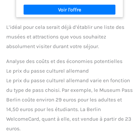
la capitale allemande. Nos cartes postales sont
enduites d'un revêtement doux au toucher et ont
un toucher particulièrement beau et noble. Tous les
motifs sont actuels et particulièrement colorés.
L’idéal pour cela serait déjà d’établir une liste des
Made in Germany : la totalité de la production a lieu
en Allemagne. Vous pouvez trouver des cartes
musées et attractions que vous souhaitez
postales de notre marque United1871 partout dans
les magasins de souvenirs de Berlin.
absolument visiter durant votre séjour.
Analyse des coûts et des économies potentielles
Le prix du passe culturel allemand
Le prix du passe culturel allemand varie en fonction
du type de pass choisi. Par exemple, le Museum Pass
Berlin coûte environ 29 euros pour les adultes et
14,50 euros pour les étudiants. La Berlin
WelcomeCard, quant à elle, est vendue à partir de 23
euros.