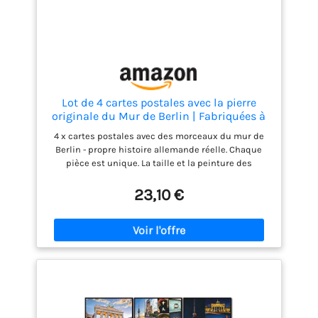
allemand et à d'autres institutions. L'ensemble de
la production se déroule à Berlin, en Allemagne.
Tous les composants tels que les cartes postales et
les cadres en plastique sont fabriqués en
Allemagne.
Lot de 4 cartes postales avec la pierre
originale du Mur de Berlin | Fabriquées à
la main directement à la manufacture de
4 x cartes postales avec des morceaux du mur de
Berlin | Souvenir et cadeau
Berlin - propre histoire allemande réelle. Chaque
pièce est unique. La taille et la peinture des
morceaux du mur de Berlin varient. Ces cartes
postales spéciales sont parfaites comme cadeaux,
23,10 €
souvenirs. Vous recevrez un morceau du mur
frontalier original de Berlin de la RDA inséré dans
des cartes postales modernes avec des motifs
correspondants de la capitale dans un lot de
quatre. Directement de la manufacture de Berlin :
Depuis 1990, la première manufacture du Mur de
Berlin a été minutieusement fabriquée à la main en
pièces uniques à partir de fragments du Mur de
Berlin. La peinture du mur de Berlin est