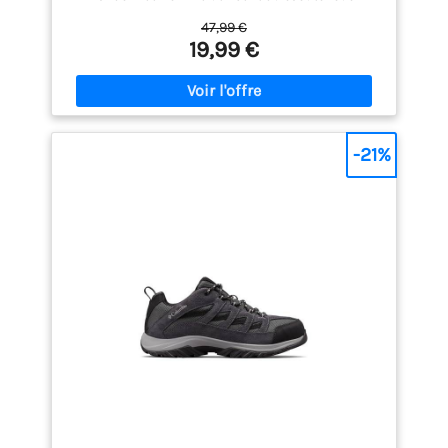
résistant à l'usure comme matériau de semelle
47,99 €
extérieure, offrent excellent confort et une
19,99 €
excellente adhérence, Le motif unique sur la
semelle a une grande distance pour éviter les
embouteillages. Une semelle intercalaire MD
flexible absorbe les chocs à chaque pas. De plus, la
semelle intérieure flexible offre un soutien et un
amorti pour toutes les aventures en plein air.
-21%
L'embout de protection en caoutchouc garantit une
protection optimale sur les rochers et les pierres. la
chaussure de randonnée mi-haute assure un bon
maintien de la cheville et une bonne stabilité. Ces
Chaussures de Randonnée offrent des
performances de premier ordre et un confort
maximal sur tous vos chemins.Ils conviennent à la
randonnée, au camping, à l'escalade, au vélo, à la
pêche, à la randonnée, au trekking et bien plus
encore.