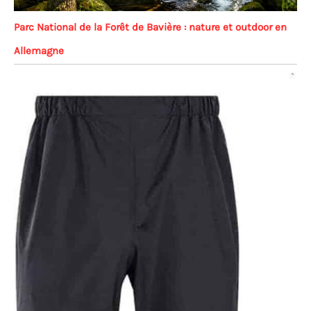
Parc National de la Forêt de Bavière : nature et outdoor en
Allemagne