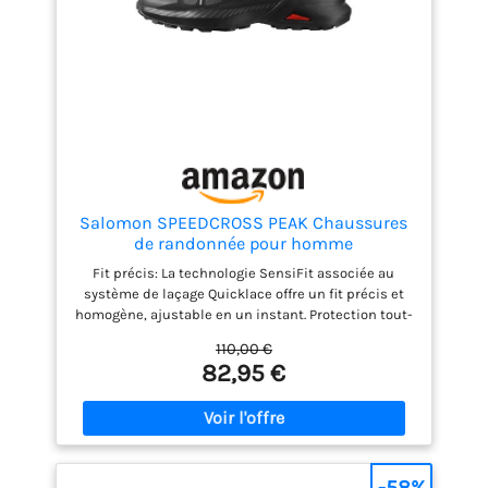
Salomon SPEEDCROSS PEAK Chaussures
de randonnée pour homme
Fit précis: La technologie SensiFit associée au
système de laçage Quicklace offre un fit précis et
homogène, ajustable en un instant. Protection tout-
terrain : Le pare-pierres et la protection talon
110,00 €
résistent aux terrains les plus accidentés.
82,95 €
Adhérence active: Avec son profil de crampons
agressifs, le Contagrip garantit une adhérence
performante sur tous les types de surface et de
terrain. Protégez vos pieds quelles que soient la
distance ou l’allure
-58%