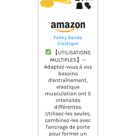
Fokky Bande
Elastique
Musculation,
【UTILISATIONS
Élastique
MULTIPLES】--
Musculation avec 5
Adaptez-vous à vos
Niveaux
besoins
d'entraînement,
elastique
musculation ont 5
intensités
différentes.
Utilisez-les seules,
combinez-les avec
l'ancrage de porte
pour former un