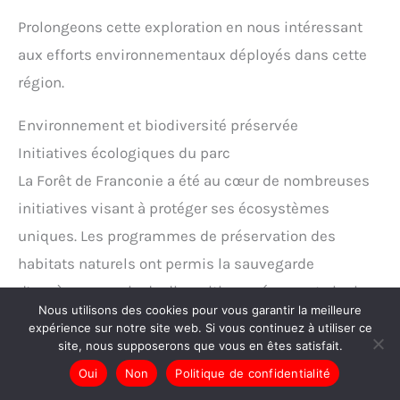
Prolongeons cette exploration en nous intéressant
aux efforts environnementaux déployés dans cette
région.
Environnement et biodiversité préservée
Initiatives écologiques du parc
La Forêt de Franconie a été au cœur de nombreuses
initiatives visant à protéger ses écosystèmes
uniques. Les programmes de préservation des
habitats naturels ont permis la sauvegarde
d’espèces en voie de disparition, préservant ainsi
Nous utilisons des cookies pour vous garantir la meilleure
l’équilibre délicat de cette région.
expérience sur notre site web. Si vous continuez à utiliser ce
site, nous supposerons que vous en êtes satisfait.
Partenariats et sensibilisation
Oui
Non
Politique de confidentialité
Le parc participe également à des programmes