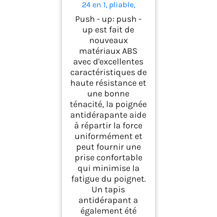
24 en 1, pliable,
multifonction, pour
Push - up: push -
pompes - Pour bar,
up est fait de
maison,
nouveaux
gymnastique,
matériaux ABS
gymnastique -
Équipement de
avec d'excellentes
fitness pour la
caractéristiques de
maison -
haute résistance et
Entraînement de la
une bonne
poitrine
ténacité, la poignée
antidérapante aide
à répartir la force
uniformément et
peut fournir une
prise confortable
qui minimise la
fatigue du poignet.
Un tapis
antidérapant a
également été