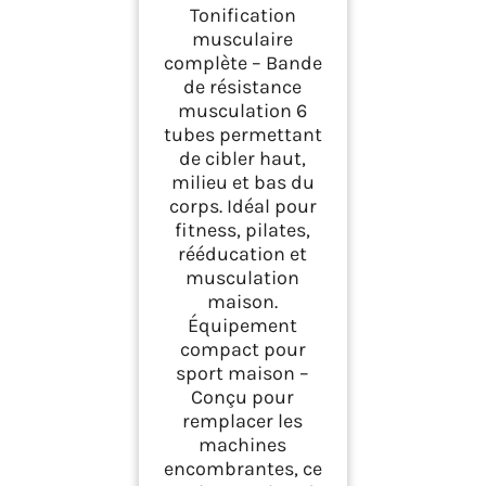
avec Pédale –
Tonification
Élastique Sport
musculaire
Maison Fitness,
complète – Bande
Extenseur Élastique
de résistance
avec Poignées
Antidérapantes pour
musculation 6
Abdominaux et
tubes permettant
Entraînement
de cibler haut,
Complet (Violet, 6
milieu et bas du
Tubes)
corps. Idéal pour
fitness, pilates,
rééducation et
musculation
maison.
Équipement
compact pour
sport maison –
Conçu pour
remplacer les
machines
encombrantes, ce